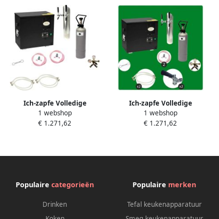
Ich-zapfe Volledige
Ich-zapfe Volledige
1 webshop
1 webshop
ondertoog biertapinstallatie
ondertoog biertapinstallatie
€ 1.271,62
€ 1.271,62
AS-40 2-weg dompelkoeler
AS-40 2-weg dompelkoeler
onderkast incl. schanktoren
onderkast incl. schenktoren
Green Line tapkoppen plat
Tower Green Line tapkop
en Keyfust 40L h
driehoek binnendraad en
Keyfust 40L h
Populaire
categorieën
Populaire
merken
Drinken
Tefal keukenapparatuur
Koken
Smeg keukenapparatuur