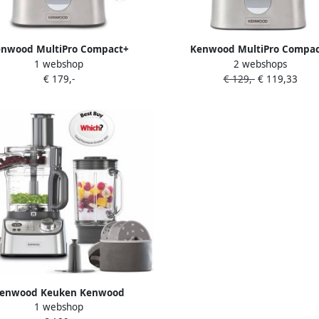
nwood MultiPro Compact+
Kenwood MultiPro Compa
1 webshop
2 webshops
5SS foodprocessor 800 W grijs
FDM313SS | Food processor
€ 179,-
€ 129,-
€ 119,33
Keuken&Koken Keukenappara
5011423202532
enwood Keuken Kenwood
1 webshop
M71.960SS 3 l Roestvrijstaal