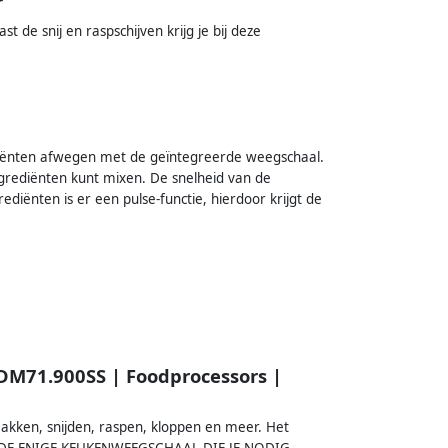
r
de snij en raspschijven krijg je bij deze
ënten afwegen met de geïntegreerde weegschaal.
grediënten kunt mixen. De snelheid van de
rediënten is er een pulse-functie, hierdoor krijgt de
DM71.900SS | Foodprocessors |
 Hakken, snijden, raspen, kloppen en meer. Het
 panDE ENIGE KEUKENWEEGSCHAAL DIE JE NODIG