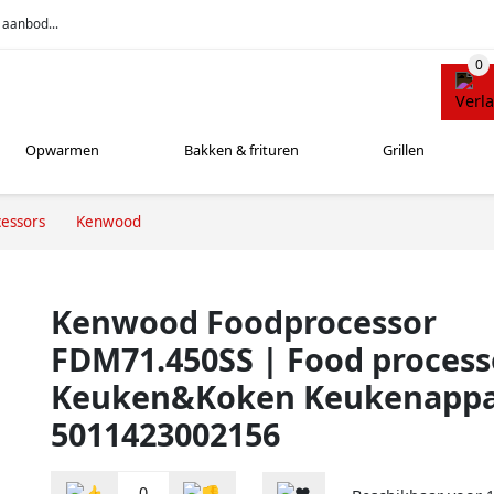
 aanbod...
Opwarmen
Bakken & frituren
Grillen
essors
Kenwood
Kenwood Foodprocessor
FDM71.450SS | Food process
Keuken&Koken Keukenappa
5011423002156
0