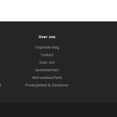
Over ons
Inspiratie blog
Contact
Over ons
Samenwerken
Betrouwbaarheid
d
Privacybeleid
&
Disclaimer