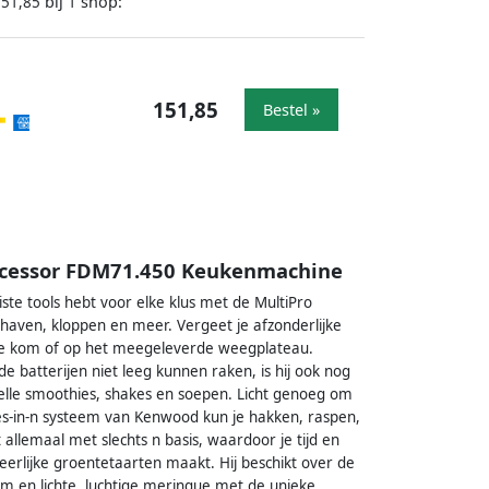
bij
shop:
151,85
1
151,85
Bestel »
ocessor FDM71.450 Keukenmachine
iste tools hebt voor elke klus met de MultiPro
aven, kloppen en meer. Vergeet je afzonderlijke
de kom of op het meegeleverde weegplateau.
de batterijen niet leeg kunnen raken, is hij ook nog
nelle smoothies, shakes en soepen. Licht genoeg om
les-in-n systeem van Kenwood kun je hakken, raspen,
llemaal met slechts n basis, waardoor je tijd en
eerlijke groentetaarten maakt. Hij beschikt over de
om en lichte, luchtige meringue met de unieke