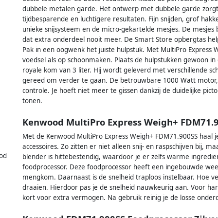
dubbele metalen garde. Het ontwerp met dubbele garde zorgt v
tijdbesparende en luchtigere resultaten. Fijn snijden, grof hakk
unieke snijsysteem en de micro-gekartelde mesjes. De mesjes bl
dat extra onderdeel nooit meer. De Smart Store opbergtas helpt
Pak in een oogwenk het juiste hulpstuk. Met MultiPro Express 
voedsel als op schoonmaken. Plaats de hulpstukken gewoon in
royale kom van 3 liter. Hij wordt geleverd met verschillende sc
gereed om verder te gaan. De betrouwbare 1000 Watt motor, me
controle. Je hoeft niet meer te gissen dankzij de duidelijke pic
tonen.
Kenwood MultiPro Express Weigh+ FDM71.
Met de Kenwood MultiPro Express Weigh+ FDM71.900SS haal je e
accessoires. Zo zitten er niet alleen snij- en raspschijven bij, 
od
blender is hittebestendig, waardoor je er zelfs warme ingredië
foodprocessor. Deze foodprocessor heeft een ingebouwde weegs
mengkom. Daarnaast is de snelheid traploos instelbaar. Hoe v
draaien. Hierdoor pas je de snelheid nauwkeurig aan. Voor hard
kort voor extra vermogen. Na gebruik reinig je de losse onder