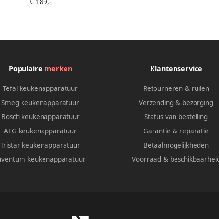
€ 189,-
iknop 1 5 l Kunststof Metaal
Kunststof
Populaire
merken
Klantenservice
Tefal keukenapparatuur
Retourneren & ruilen
Smeg keukenapparatuur
Verzending & bezorging
Bosch keukenapparatuur
Status van bestelling
AEG keukenapparatuur
Garantie & reparatie
Tristar keukenapparatuur
Betaalmogelijkheden
nventum keukenapparatuur
Voorraad & beschikbaarhei