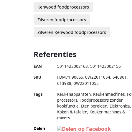
Kenwood foodprocessors
Zilveren foodprocessors
Zilveren Kenwood foodprocessors
Referenties
EAN
5011423002163
,
5011423002156
SKU
FDM71.900SS
,
0W22011054
,
640861
,
613988
,
0W22011055
Tags
Keukenapparaten, Keukenmachines, Fo
processors, Foodprocessors zonder
kookfunctie, Eten bereiden, Elektronica,
Koken & tafelen, Keukenmachines &
mixers
Delen