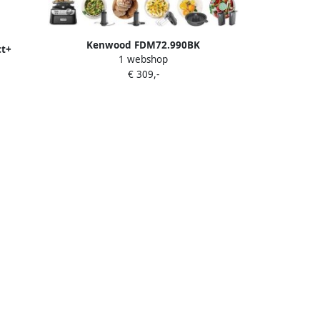
Kenwood FDM72.990BK
ct+
1 webshop
keukenmachine 1000 W 3 l Zwart
s |
€ 309,-
Ingebouwde weegschalen
ten |