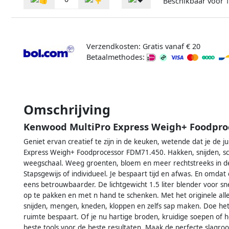
Beschikbaar voor
Verzendkosten: Gratis vanaf € 20
Betaalmethodes:
Omschrijving
Kenwood MultiPro Express Weigh+ Foodpr
Geniet ervan creatief te zijn in de keuken, wetende dat je de ju
Express Weigh+ Foodprocessor FDM71.450. Hakken, snijden, sch
weegschaal. Weeg groenten, bloem en meer rechtstreeks in 
Stapsgewijs of individueel. Je bespaart tijd en afwas. En omdat 
eens betrouwbaarder. De lichtgewicht 1.5 liter blender voor s
op te pakken en met n hand te schenken. Met het originele al
snijden, mengen, kneden, kloppen en zelfs sap maken. Doe het a
ruimte bespaart. Of je nu hartige broden, kruidige soepen of h
beste tools voor de beste resultaten. Maak de perfecte slagro