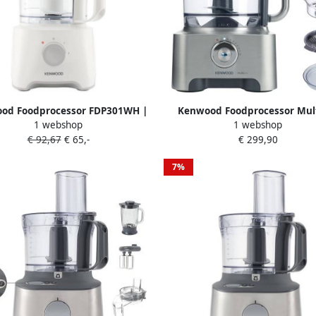
od Foodprocessor FDP301WH |
Kenwood Foodprocessor Mul
1 webshop
1 webshop
 Processors | Keuken&Koken
Sense FPM810 Keukenmach
€ 92,67
€ 65,-
€ 299,90
ukenapparaten | FDP301WH
7%