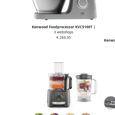
Kenwood Foodprocessor KVC5100T |
3 webshops
Food Processors | 5011423195780
€ 269,95
Kenwo
Food
Ke