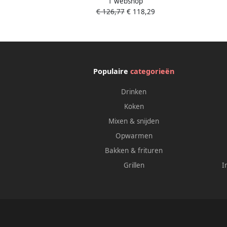
1 webshop
FDP65.450WH Foodprocessors Wit 1000
Draa
€ 126,77
€ 118,29
Watt 3 Liter mengkom
Populaire
categorieën
Drinken
Koken
Mixen & snijden
Opwarmen
Bakken & frituren
Grillen
I