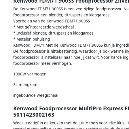
Kenwood FDM71.900SS Foodprocessor Zilve
De Kenwood FDM71.900SS is een veelzijdige foodprocessor. Naast 
foodprocessor een blender, citruspers en klopgardes.
Voordelen van de Kenwood FDM71.900SS
* Met geïntegreerde weegschaal
* Inclusief blender, citruspers en klopgardes
* Metalen behuizing
Kenwood FDM71 Met de Kenwood FDM71.900SS kun je ingredi
De foodprocessor is hittebestendig, waardoor je ook warme in
foodprocessor is instelbaar naar hoe jij dat wilt. Voor harde ing
foodprocessor meer vermogen.
1000W vermogen
3L mengkom
ingebouwde weegschaal
Kenwood Foodprocessor MultiPro Express F
5011423002163
Wees creatief in de keuken met de juiste tools voor elke klus.
toestel mengt zelfs warme ingredinten rechtstreeks uit de