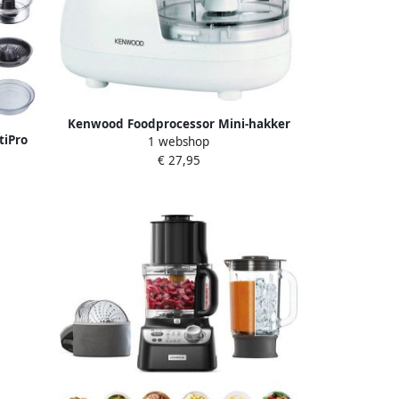
Kenwood Foodprocessor Mini-hakker
tiPro
1 webshop
CH180A Hakmolen
ine
€ 27,95