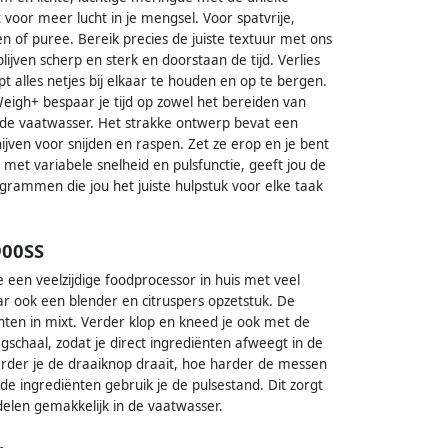
oor meer lucht in je mengsel. Voor spatvrije,
en of puree. Bereik precies de juiste textuur met ons
ijven scherp en sterk en doorstaan de tijd. Verlies
 alles netjes bij elkaar te houden en op te bergen.
Weigh+ bespaar je tijd op zowel het bereiden van
 de vaatwasser. Het strakke ontwerp bevat een
hijven voor snijden en raspen. Zet ze erop en je bent
t variabele snelheid en pulsfunctie, geeft jou de
togrammen die jou het juiste hulpstuk voor elke taak
900SS
en veelzijdige foodprocessor in huis met veel
maar ook een blender en citruspers opzetstuk. De
nten in mixt. Verder klop en kneed je ook met de
chaal, zodat je direct ingrediënten afweegt in de
erder je de draaiknop draait, hoe harder de messen
e ingrediënten gebruik je de pulsestand. Dit zorgt
delen gemakkelijk in de vaatwasser.