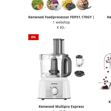
Kenwood Foodprocessor FDP31.170GY |
Ke
1 webshop
Foodprocessors | 5011423007335
FDM31
€ 80,-
6%
K
Kenwood Multipro Express
FD