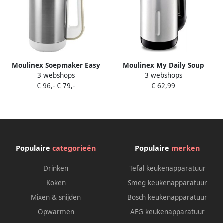
Moulinex Soepmaker Easy
Moulinex My Daily Soup
3 webshops
3 webshops
Soup LM841B10 |
Zwart LM542810 |
€ 96,-
€ 79,-
€ 62,99
Soepmakers |
Soepmakers |
3016667242612
3016661150500
Populaire
categorieën
Populaire
merken
Drinken
Tefal keukenapparatuur
Koken
Smeg keukenapparatuur
Mixen & snijden
Bosch keukenapparatuur
Opwarmen
AEG keukenapparatuur