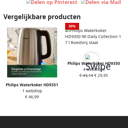
Vergelijkbare producten
30%
Philips Waterkoker HD9350
4 webshops
90 Daily Collection 1 7 l
€ 43,14
€ 29,95
Roestvrij staal
Philips Waterkoker HD9351
1 webshop
90 Viva Collection 1 7 l met
€ 46,99
extra grote vulopening
micro-zeef-filter van roestvrij
staal