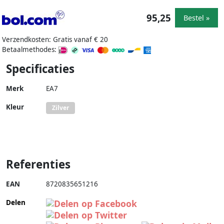
95,25
Bestel »
Verzendkosten: Gratis vanaf € 20
Betaalmethodes:
Specificaties
Merk
EA7
Kleur
Zilver
Referenties
EAN
8720835651216
Delen