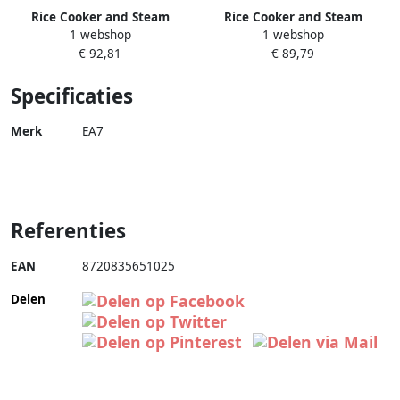
Rice Cooker and Steam
Rice Cooker and Steam
1 webshop
1 webshop
Cooker Easy fast and healthy
Cooker Easy fast and healthy
€ 92,81
€ 89,79
cooking A Healthier Way to
cooking A Healthier Way to
Cooking Rice
Cooking Rice
Specificaties
Merk
EA7
Referenties
EAN
8720835651025
Delen