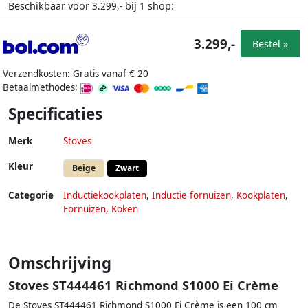
Beschikbaar voor
bij
shop:
3.299,-
1
3.299,-
Bestel »
Verzendkosten: Gratis vanaf € 20
Betaalmethodes:
Specificaties
Merk
Stoves
Kleur
Beige
Zwart
Categorie
Inductiekookplaten
,
Inductie fornuizen
,
Kookplaten
,
Fornuizen
,
Koken
Omschrijving
Stoves ST444461 Richmond S1000 Ei Crème
De Stoves ST444461 Richmond S1000 Ei Crème is een 100 cm