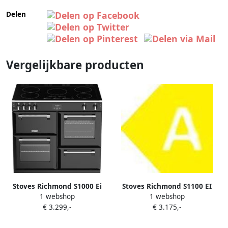
Delen
Vergelijkbare producten
Stoves Richmond S1000 Ei
Stoves Richmond S1100 EI
1 webshop
1 webshop
Range-fornuis
DeLuxe Range-fornuis
€ 3.299,-
€ 3.175,-
Inductiekookplaat zones
Inductiekookplaat zones
Zwart Roestvrijstaal A
Zwart Crème A