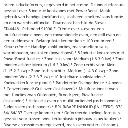
breed inductiefornuis, uitgevoerd in het crème. Dit inductiefornuis
beschikt over 5 inductie kookzones met PowerBoost. Maak
gebruik van handige kookfuncties, zoals een smelten/ saus functie
en een warmhoudfunctie. Daarnaast beschikt de Stoves
ST444461 Richmond S1000 Ei Crème over 4 ovens: een
multifunctionele oven, een conventionele oven, een grill oven en
een sudderoven. Belangrijkste kenmerken * 100 cm breed *
Kleur: crème * Handige kookfuncties, zoals smelten/ saus,
warmhouden, snelkoken (powerboost) * 5 Inductie kookzones met
PowerBoost functie; * Zone links voor: Medium (1.6-3.0 kw) * Zone
midden achter: Medium (1.6-3.0 kw) * Zone rechts voor: Klein
(1.15-2.2 kw) * Zone rechts achter: Medium (1.4-3.0 kw) * Zone
midden: Wok (2.3-3.7 kw) * 10 Instelbare kookstanden *
Kookwekkerfunctie (timer) * Pandetectie Ovengedeelte * 4 ovens
* Conventioneel/ Grill oven (linksboven) * Multifunctionele oven
met functies zoals Ontdooien, Broodrijzen, Pizzafunctie
(linksonder) * Hetelucht oven en multifunctioneel (rechtsboven) *
Sudderoven (rechtsonder) * BRUIKBARE INHOUD (IN LITERS): 37/
64/ 64/ 37 Overige kenmerken * Geforceerde koeling: fornuis is
geschikt voor tussen twee keukenkasten (inbouw in uw keuken) *
Diverse accessoires meegeleverd, zoals ovenroosters (chroom),