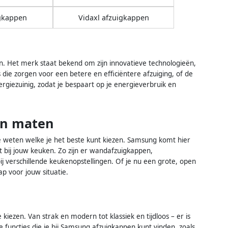
gkappen
Vidaxl afzuigkappen
. Het merk staat bekend om zijn innovatieve technologieën,
s die zorgen voor een betere en efficiëntere afzuiging, of de
giezuinig, zodat je bespaart op je energieverbruik en
en maten
te weten welke je het beste kunt kiezen. Samsung komt hier
it bij jouw keuken. Zo zijn er wandafzuigkappen,
j verschillende keukenopstellingen. Of je nu een grote, open
ap voor jouw situatie.
iezen. Van strak en modern tot klassiek en tijdloos – er is
de functies die je bij Samsung afzuigkappen kunt vinden, zoals