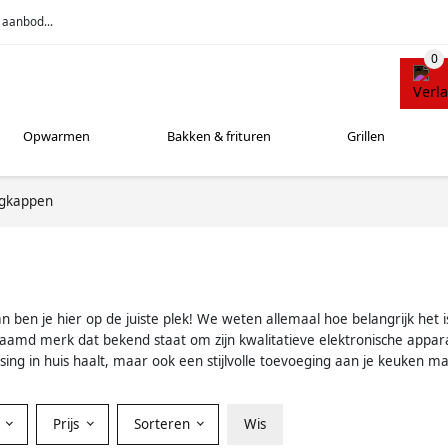
 aanbod...
Opwarmen
Bakken & frituren
Grillen
igkappen
 ben je hier op de juiste plek! We weten allemaal hoe belangrijk het 
befaamd merk dat bekend staat om zijn kwalitatieve elektronische app
ing in huis haalt, maar ook een stijlvolle toevoeging aan je keuken ma
r
Prijs
Sorteren
Wis