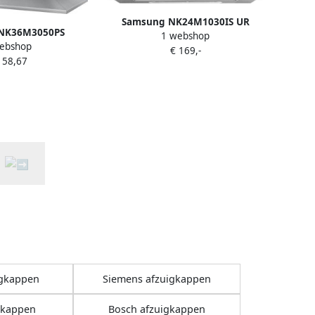
Samsung NK24M1030IS UR
NK36M3050PS
1 webshop
Afzuigkap vlakscherm Grijs
ebshop
p Wandschouw
€ 169,-
158,67
igkappen
Siemens afzuigkappen
gkappen
Bosch afzuigkappen