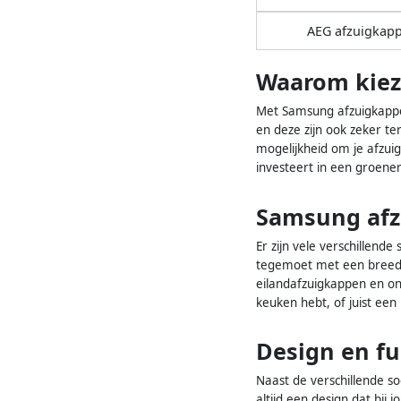
AEG afzuigkap
Waarom kiez
Met Samsung afzuigkappen
en deze zijn ook zeker te
mogelijkheid om je afzui
investeert in een groene
Samsung afz
Er zijn vele verschillend
tegemoet met een breed sc
eilandafzuigkappen en ond
keuken hebt, of juist een
Design en f
Naast de verschillende so
altijd een design dat bij 