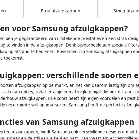
pen
Etna afzuigkappen
Smeg afzui
en voor Samsung afzuigkappen?
 ben je gegarandeerd van uitstekende prestaties en een strak design
rug te vinden in de afzuigkappen. Denk bijvoorbeeld aan speciale filter
gkap op afstand te bedienen. Bovendien zijn Samsung afzuigkappen ener
re toekomst.
uigkappen: verschillende soorten 
e soorten afzuigkappen op de markt, en het kan daarom lastig zijn om 
ala aan opties, zodat er altijd een afzuigkap bijzit die perfect aanslu
erbouw afzuigkappen. Elke soort heeft zijn eigen voordelen en past bi
 kleinere ruimte wilt optimaliseren, Samsung heeft de perfecte afzuigk
uncties van Samsung afzuigkappen
orten afzuigkappen, biedt Samsung ook verschillende designs om uit te k
jouw smaak en de stijl van je keuken past. Daarnaast zijn er verschillen