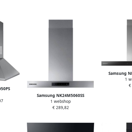
Samsung N
1 w
afzuigkap Muu
€
m³
50PS
chouw
Samsung NK24M5060SS
07
1 webshop
Wandschouw Afzuigkap RVS
€ 289,82