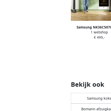
Samsung NK36C507
1 webshop
afzuigkap Muurmo
€ 499,-
Roestvrijstaal 531 m
Bekijk ook
Samsung kok
Bomann afzuigk