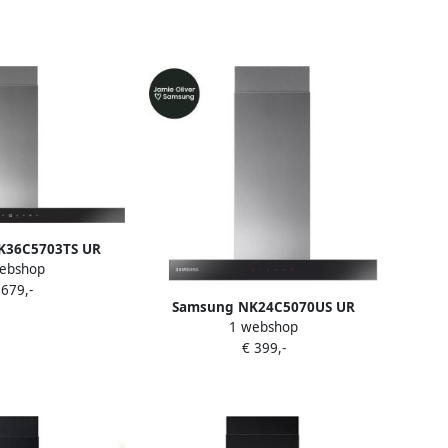
K36C5703TS UR
ebshop
rmontage Wit 622
 679,-
 uur A
Samsung NK24C5070US UR
1 webshop
afzuigkap Muurmontage
€ 399,-
Roestvrijstaal 531 m³ uur B