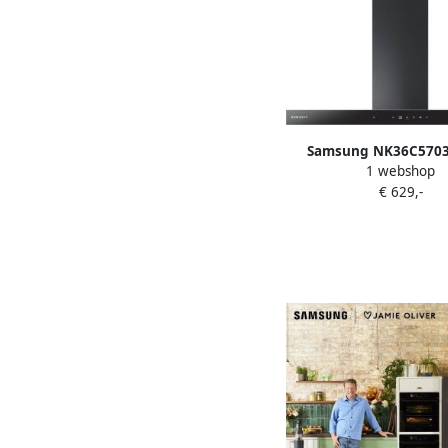
Samsung NK36C570
1 webshop
afzuigkap Muurmontag
€ 629,-
580 m³ uur A