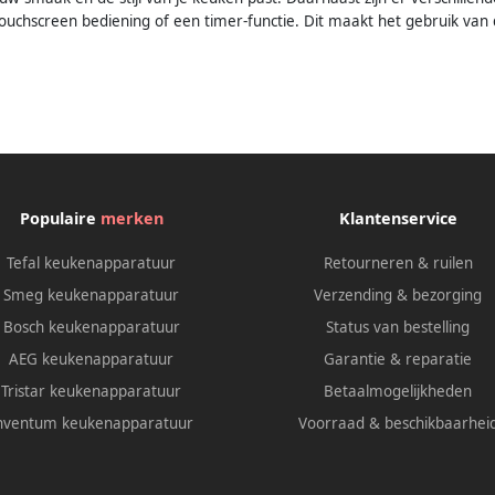
ouchscreen bediening of een timer-functie. Dit maakt het gebruik van 
Populaire
merken
Klantenservice
Tefal keukenapparatuur
Retourneren & ruilen
Smeg keukenapparatuur
Verzending & bezorging
Bosch keukenapparatuur
Status van bestelling
AEG keukenapparatuur
Garantie & reparatie
Tristar keukenapparatuur
Betaalmogelijkheden
nventum keukenapparatuur
Voorraad & beschikbaarhei