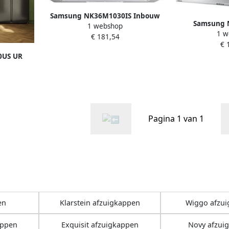
Samsung NK36M1030IS Inbouw
Samsung 
1 webshop
afzuigkap Grijs
1 w
Afzuigka
€ 181,54
€ 
0US UR
ntage
³ uur B
Pagina 1 van 1
en
Klarstein afzuigkappen
Wiggo afzu
appen
Exquisit afzuigkappen
Novy afzui