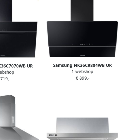
Samsung NK36C9804WB UR
K36C7070WB UR
1 webshop
afzuigkap Muurmontage Zwart
ebshop
urmontage Zwart
€ 899,-
560 m³ uur A+
 719,-
m³ uur B