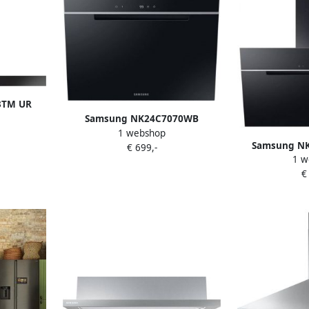
3TM UR
e Grafiet
Samsung NK24C7070WB
1 webshop
Muurmontage Zwart 585 m³ uur
Samsung N
€ 699,-
B
1 w
afzuigkap Mu
€
585 