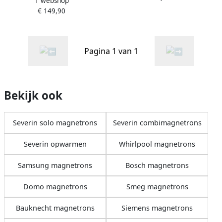
1 webshop
Magnetron – Glazen Bodem
€ 149,90
zonder Draaiplateau – Extra
Grote Kookruimte 25 Liter
Pagina 1 van 1
Bekijk ook
Severin solo magnetrons
Severin combimagnetrons
Severin opwarmen
Whirlpool magnetrons
Samsung magnetrons
Bosch magnetrons
Domo magnetrons
Smeg magnetrons
Bauknecht magnetrons
Siemens magnetrons