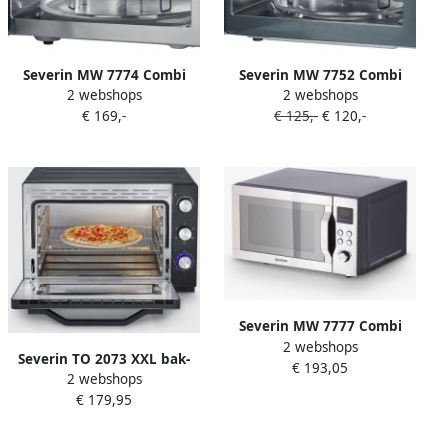
Severin MW 7774 Combi
Severin MW 7752 Combi
2 webshops
2 webshops
magnetron – Grill en
Magnetron met grill- en
€ 169,-
€ 125,-
€ 120,-
Hetelucht tot 200 °C –
heteluchtfunctie tot 200 °C
EasySelect Bediening 25
Incl Pizzaplaat Ø 28 cm 23
Liter- RVS
Liter Timer en
Automatische programma's
Zwart Zilver
Severin MW 7777 Combi
2 webshops
magnetron – Glazen Bodem
Severin TO 2073 XXL bak-
€ 193,05
zonder Draaiplateau – Ultra-
2 webshops
en toastoven 60 liter 2200
Hetelucht tot 230 °C 25
€ 179,95
Watt
Liter RVS