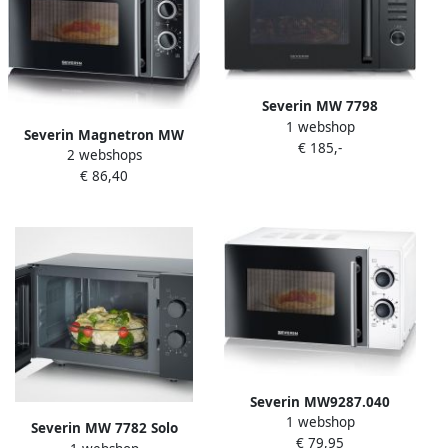
Severin MW 7798
1 webshop
Combimagnetron
Severin Magnetron MW
€ 185,-
Heteluchtoven Grill 29 liter
2 webshops
7771 met grillfunctie 2-in-1
900 Watt 11
€ 86,40
Magnetron en grill
Kookprogramma's Zwart
afzonderlijk en
gecombineerd schakelbaar
Severin MW9287.040
1 webshop
Magnetron
Severin MW 7782 Solo
€ 79,95