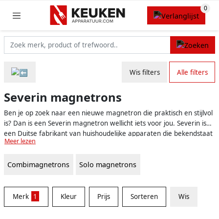
Wis filters
Alle filters
Severin magnetrons
Ben je op zoek naar een nieuwe magnetron die praktisch en stijlvol
is? Dan is een Severin magnetron wellicht iets voor jou. Severin is
een Duitse fabrikant van huishoudelijke apparaten die bekendstaat
Meer lezen
om de hoge kwaliteit en het moderne design van hun producten. In
het assortiment van Severin vind je diverse magnetrons, variërend
Combimagnetrons
Solo magnetrons
van kleine modellen voor kleine huishoudens tot grotere
combimagnetrons met uitgebreide functies. Lees hier meer over
de verschillende opties binnen het aanbod van Severin magnetrons
en ontdek welk model het beste bij jouw wensen past.
Merk
1
Kleur
Prijs
Sorteren
Wis