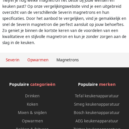
Twijfel je nog welke magnetron het beste bij jouw wensen en
keuken past? Op onze vergelijkingswebsite vind je een uitgebreid
overzicht van de verschillende Severin magnetrons en hun
specificaties. Door het aanbod te vergelijken, vind je gemakkelijk en
snel de Severin magnetron die perfect aansluit op jouw behoeftes.
Zo geniet je binnen de kortste keren van de voordelen van een
kwalitatieve en stijlvolle magnetron en kun je zonder zorgen aan de
slag in de keuken.
Severin
Opwarmen
Magnetrons
Populaire
categorieën
Populaire
merken
Drinken
Tefal keukenapparatuur
Koken
Smeg keukenapparatuur
Mixen & snijden
Bosch keukenapparatuur
Opwarmen
AEG keukenapparatuur