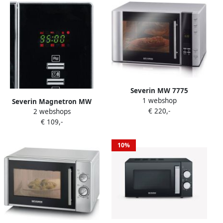
Severin MW 7775
1 webshop
vrijstaande combi
Severin Magnetron MW
€ 220,-
magnetron met grill 30 L
2 webshops
7773 met grill- en
zwart roestvrijstaal
€ 109,-
heteluchtfunctie 3-in-1 10
vermogensniveaus en 9
automatische
10%
kookprogramma's