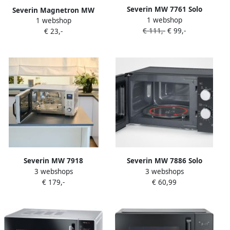
Severin MW 7761 Solo
Severin Magnetron MW
1 webshop
Magnetron vrijstaand geen
1 webshop
7772 5 vermogensstanden
€ 111,-
€ 99,-
draaiplateau meer ruimte
€ 23,-
incl. ontdooiprogramma
makkelijk schoonmaken
zwart
Severin MW 7918
Severin MW 7886 Solo
3 webshops
3 webshops
CrispyWave Magnetron – 4-
magnetron 17 Liter – 6
€ 179,-
€ 60,99
in-1 – Grill –
Vermogensstanden –
Heteluchtfriteuse – Oven –
Compact Zwart
230°C – Pizzaplaat – RVS