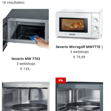
16 resultaten:
Severin Microgolf MW7770 |
3 webshops
Microgolfovens |
€ 79,99
Keuken&Koken
Severin MW 7763
Microgolf&Ovens |
3 webshops
Magnetron met Grill –
4008146041310
€ 139,-
Glazen Bodem zonder
Draaiplateau – 9
Programma s 25 Liter Zwart
4%