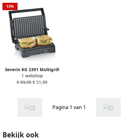
13%
Severin KG 2391 Multigrill
1 webshop
XL Contactgrill 180˚
€ 59,95
€ 51,99
Uitklapbaar Regelbare
thermostaat 1800W Anti-
aanbaklaag PFAS-vrije
grillplaten Zwart
Pagina 1 van 1
Bekijk ook