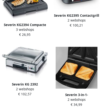
Severin KG2395 Contactgrill
2 webshops
SEVINI Pro 7 Automatische
Severin KG2394 Compacte
€ 100,21
programma's ILAG non
3 webshops
multifunctionele grill : vlees
stick coating tot 230 °C
€ 26,95
panini&apos;s groenten
antiaanbakplaten 23x14 5
cm
Severin KG 2392
2 webshops
Contactgrill
€ 102,57
Severin 3-in-1-
2 webshops
sandwichmaker SA 2968
€ 34,99
Antiaanbaklaag