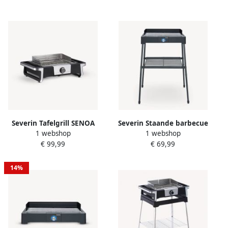
verwisselbare bladen
warmte-isolerende grepen
Severin Tafelgrill SENOA
Severin Staande barbecue
1 webshop
1 webshop
Digital Boost S PG 8114
PG 8566 Elektrische grill
€ 99,99
€ 69,99
met grillrooster als
staande- of tafelgrill
bruikbaar
14%