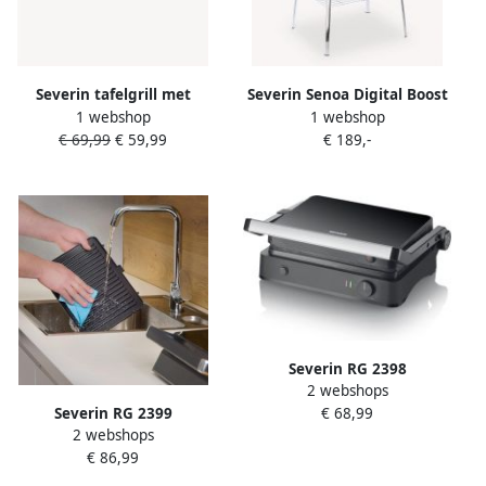
Severin tafelgrill met
Severin Senoa Digital Boost
1 webshop
1 webshop
grillrooster
S PG8118 | Grillapparaten |
€ 69,99
€ 59,99
€ 189,-
Keuken&Koken
Keukenapparaten |
4008146034596
Severin RG 2398
2 webshops
Contactgrill Tafelgrill model
Severin RG 2399
€ 68,99
Keramische antiaanbaklaag
2 webshops
Contactgrill 1.800 W 5
Afneembare platen 1800
€ 86,99
Automatische programma's
watt
Duo temperatuur control