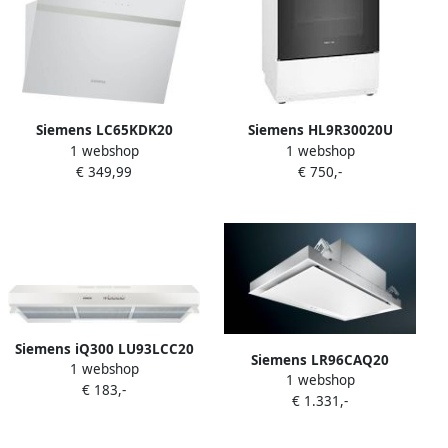
Siemens LC65KDK20
Siemens HL9R30020U
1 webshop
1 webshop
afzuigkap wit 430 m³ u
Inductie fornuis
€ 349,99
€ 750,-
Siemens iQ300 LU93LCC20
Siemens LR96CAQ20
1 webshop
Afzuigkap Onderbouw Wit
1 webshop
plafondunit met nalooptijd
€ 183,-
D 350 m³ uur
€ 1.331,-
en randafzuiging