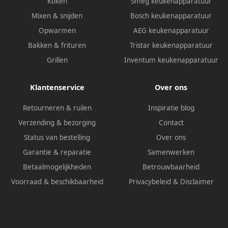
Koken
Smeg keukenapparatuur
Mixen & snijden
Bosch keukenapparatuur
Opwarmen
AEG keukenapparatuur
Bakken & frituren
Tristar keukenapparatuur
Grillen
Inventum keukenapparatuur
Klantenservice
Over ons
Retourneren & ruilen
Inspiratie blog
Verzending & bezorging
Contact
Status van bestelling
Over ons
Garantie & reparatie
Samenwerken
Betaalmogelijkheden
Betrouwbaarheid
Voorraad & beschikbaarheid
Privacybeleid
&
Disclaimer