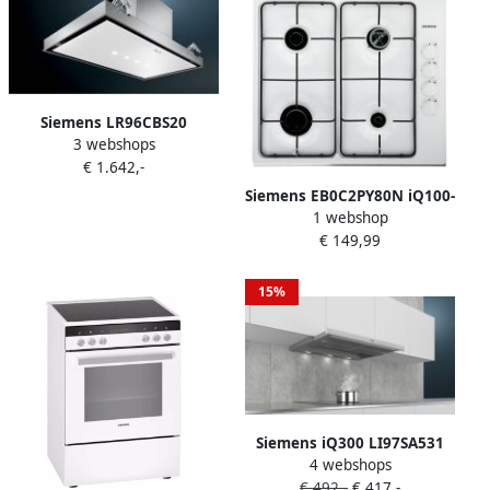
Siemens LR96CBS20
3 webshops
plafondunit met nalooptijd
€ 1.642,-
en randafzuiging
Siemens EB0C2PY80N iQ100-
1 webshop
Vrijstaande gaskookplaat
€ 149,99
Wit
15%
Siemens iQ300 LI97SA531
4 webshops
afzuigkap Semi-inbouw
€ 492,-
€ 417,-
(uittrekbaar) Wit 397 m³