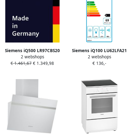
Siemens iQ500 LR97CBS20
Siemens iQ100 LU62LFA21
2 webshops
2 webshops
afzuigkap Plafond inbouw
afzuigkap 250 m³ uur
€ 1.461,67
€ 1.349,98
€ 136,-
Zwart Wit 760 m³ uur A
Onderbouw Wit D