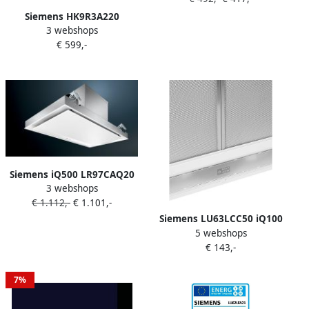
uur A
Siemens HK9R3A220
3 webshops
Vrijstaande fornuis
€ 599,-
(Keramische fornuis 66 liter
600 mm breed)
Siemens iQ500 LR97CAQ20
3 webshops
plafond afzuigkap wit
€ 1.112,-
€ 1.101,-
Siemens LU63LCC50 iQ100
5 webshops
Afzuigkap Onderbouw
€ 143,-
afzuigkap 60 cm Wit
7%