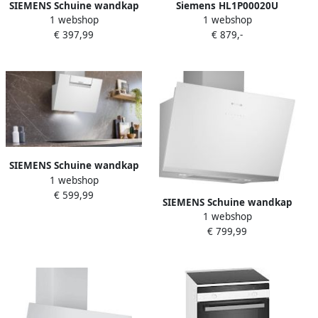
SIEMENS Schuine wandkap
Siemens HL1P00020U
1 webshop
1 webshop
LC65KDK20
extraKlasse Inductie fornuis
€ 397,99
€ 879,-
Wit
SIEMENS Schuine wandkap
1 webshop
LC67KFN20
€ 599,99
SIEMENS Schuine wandkap
1 webshop
LC81KAN20
€ 799,99