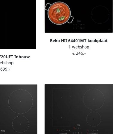
Beko HII 64401MT kookplaat
1 webshop
Zwart Ingebouwd Zone van
€ 246,-
inductiekookplaat 4 zone(s)
720UFT Inbouw
ebshop
okplaat Zwart
 699,-