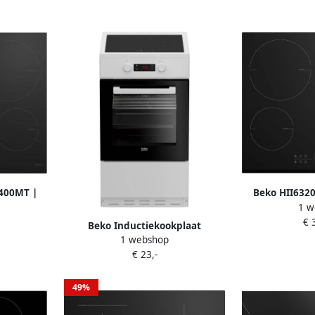
4400MT |
Beko HII632
1 w
en |
Zwart Ingeb
€ 
laten |
van inductieko
Beko Inductiekookplaat
5
1 webshop
FSM58301WC 3 branders 0 92
€ 23,-
kwh cyclus 50cm
49%