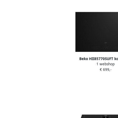
Beko HII85770SUFT k
1 webshop
Zwart Ingebouwd 
€ 699,-
Inductiekookplaat z
zone(s)