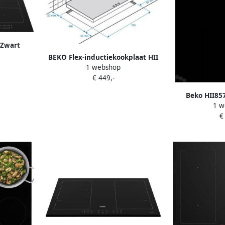
 Zwart
cm
BEKO Flex-inductiekookplaat HII
ones 4
1 webshop
84500 FHTX
uigkap
€ 449,-
Beko HII85
1 w
inductieko
€