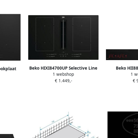
Beko HIXI84700UP Selective Line
Beko HII8
ookplaat
1 webshop
1 w
Inbouw inductiekookplaat Zwart
Ingebo
80 cm
€ 1.449,-
€ 
Inductiekoo
ones 5
zo