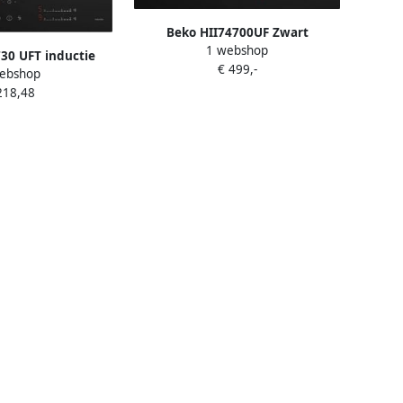
Beko HII74700UF Zwart
1 webshop
Ingebouwd 70 cm
30 UFT inductie
€ 499,-
Inductiekookplaat zones Glas 4
ebshop
ex inbouw 60 cm
zone(s)
218,48