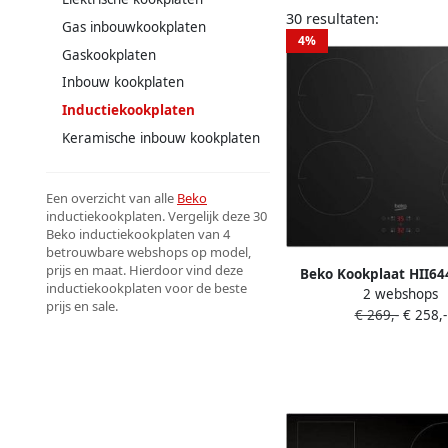
30 resultaten:
Gas inbouwkookplaten
4%
Gaskookplaten
Inbouw kookplaten
Inductiekookplaten
Keramische inbouw kookplaten
Een overzicht van alle
Beko
inductiekookplaten. Vergelijk deze 30
Beko inductiekookplaten van 4
betrouwbare webshops op model,
prijs en maat. Hierdoor vind deze
Beko Kookplaat HII6
inductiekookplaten voor de beste
2 webshops
Inductiekookplat
prijs en sale.
€ 269,-
€ 258,-
Keuken&Koken Kookp
869084221557