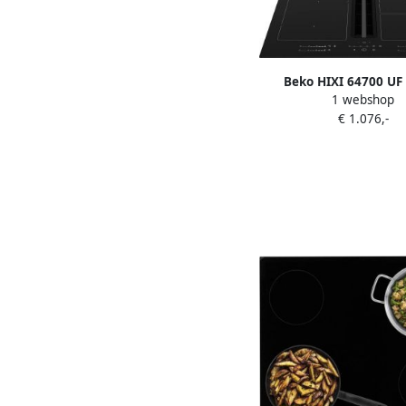
Beko HIXI 64700 UF
1 webshop
Ingebouwd 60 
€ 1.076,-
Inductiekookplaat z
zone(s) Inbouw afz