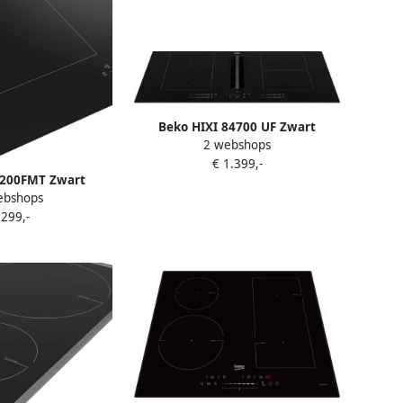
Beko HIXI 84700 UF Zwart
2 webshops
Ingebouwd 80 cm
€ 1.399,-
Inductiekookplaat zones 4
4200FMT Zwart
zone(s) Inbouw afzuigkap
ebshops
uwd 60 cm
 299,-
kplaat zones 4
ne(s)