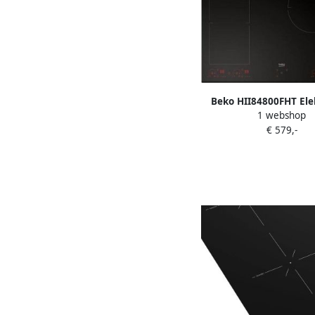
Beko HII84800FHT Ele
1 webshop
inductiekookplaat 77
€ 579,-
Bridge functi