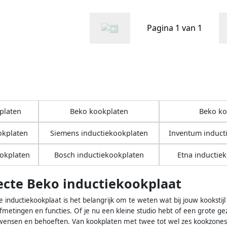
Pagina 1 van 1
platen
Beko kookplaten
Beko k
okplaten
Siemens inductiekookplaten
Inventum induct
ookplaten
Bosch inductiekookplaten
Etna inductie
ecte Beko inductiekookplaat
te inductiekookplaat is het belangrijk om te weten wat bij jouw kookstij
fmetingen en functies. Of je nu een kleine studio hebt of een grote gez
wensen en behoeften. Van kookplaten met twee tot wel zes kookzones, j