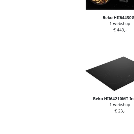
Beko HII64430
1 webshop
Inductiekookplaat 
€ 449,-
kookplaat
Beko HII64210MT In
1 webshop
Kookplaat Inbouw 60 c
€ 23,-
Zwart