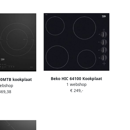
Beko HIC 64100 Kookplaat
00MTB kookplaat
1 webshop
vitrokeramisch |
ebshop
ouwd 58 cm Zone
€ 249,-
Inductiekookplaten |
369,38
okplaat 3 zone(s)
Keuken&Koken Kookplaten | HIC
64100