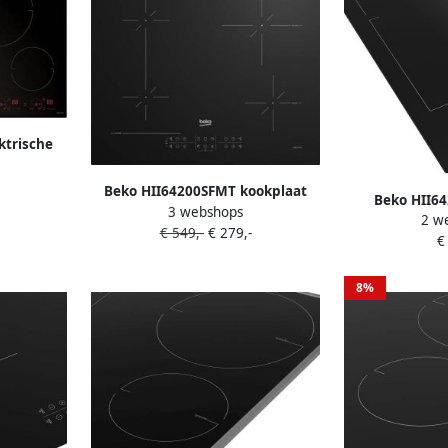
ktrische
cm breed
e
Beko HII64200SFMT kookplaat
Beko HII6
3 webshops
Zwart Ingebouwd 59 cm
2 w
Ingebo
€ 549,-
€ 279,-
Inductiekookplaat zones 4
€
Inductiekoo
zone(s)
zo
8%