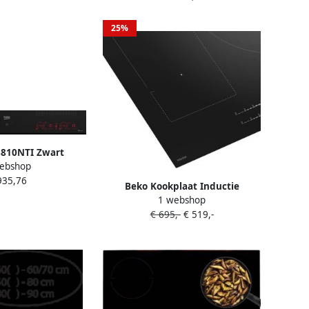
25%
8810NTI Zwart
ebshop
uwd 80 cm
935,76
kplaat zones 8
Beko Kookplaat Inductie
ne(s)
1 webshop
HII84700UFT |
€ 695,-
€ 519,-
Inductiekookplaten |
Keuken&Koken Kookplaten |
8690842544354