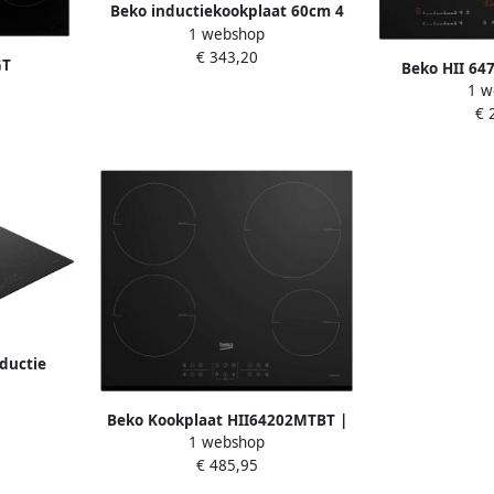
Beko inductiekookplaat 60cm 4
1 webshop
pits 7200w zwart hii64206f2mt
€ 343,20
GT
Beko HII 647
1 fase
1 w
kookplaat fl
€ 
ductie
m 4 Zones
Beko Kookplaat HII64202MTBT |
1 webshop
Inductiekookplaten |
€ 485,95
Keuken&Koken Kookplaten |
8690842249051