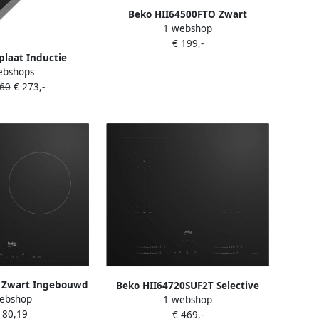
Beko HII64500FTO Zwart
1 webshop
Ingebouwd 60 cm
€ 199,-
Inductiekookplaat zones 4
laat Inductie
zone(s)
ebshops
400MTX |
,60
€ 273,-
kookplaten |
n Kookplaten |
42277306
 Zwart Ingebouwd
Beko HII64720SUF2T Selective
ebshop
ekookplaat zones
1 webshop
Line Inductie kookplaat Zwart
180,19
iek 3 zone(s)
€ 469,-