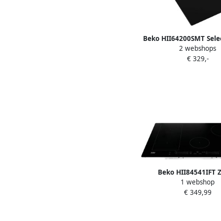
Beko HII64200SMT Selec
2 webshops
Inbouw inductiekookpl
€ 329,-
Beko HII84541IFT 
1 webshop
Ingebouwd 60 
€ 349,99
Inductiekookplaat z
zone(s)