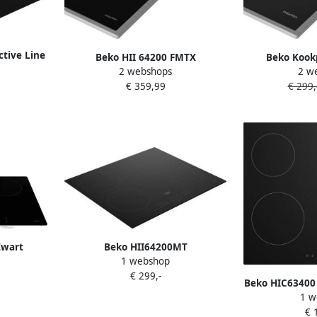
tive Line
Beko HII 64200 FMTX
Beko Kookp
aat Zwart
2 webshops
2 w
inductiekookplaat Flex inductie 2
HII64
€ 359,99
€ 299
fase
Inductie
Keuken&Koke
86908
Zwart
Beko HII64200MT
1 webshop
cm
Inductiekookplaat 60cm 4
€ 299,-
ones 4
inductiezones met
Beko HIC63400
boosterfunctie Touch Kinderslot
1 w
60 cm Inducti
€ 
Glaskeram