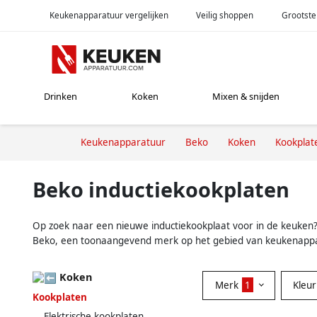
Keukenapparatuur vergelijken
Veilig shoppen
Grootste
Drinken
Koken
Mixen & snijden
Keukenapparatuur
Beko
Koken
Kookplat
Beko inductiekookplaten
Op zoek naar een nieuwe inductiekookplaat voor in de keuken? 
Beko, een toonaangevend merk op het gebied van keukenapparat
Koken
Merk
1
Kleu
Kookplaten
Elektrische kookplaten