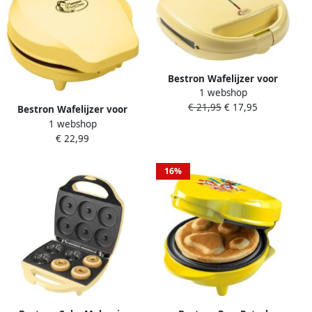
Bestron Wafelijzer voor
1 webshop
koekjes oreshkimaker in
€ 21,95
€ 17,95
retro design met
Bestron Wafelijzer voor
automatische
1 webshop
klassieke hartwafels
temperatuurregeling
€ 22,99
Wafelmaker voor wafels in
baklampje &
hartvorm met
antiaanbaklaag 850 Watt
indicatielampje &
16%
geel
antiaanbaklaag retro-
design 700 Watt geel