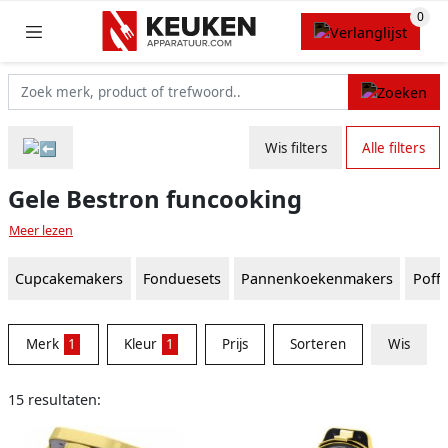
Wis filters
Alle filters
Gele Bestron funcooking
Meer lezen
Cupcakemakers
Fonduesets
Pannenkoekenmakers
Poff
Merk
1
Kleur
1
Prijs
Sorteren
Wis
15 resultaten: