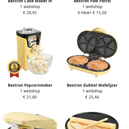
Bestron Cake Maker in
Bestron Paw Patrol
1 webshop
1 webshop
tulbandvorm wafelijzer
Wafelijzer mini-wafelijzer in
€ 28,95
€ 18,61
€ 15,50
voor 6 mini tulband cakes
uniek Paw Patrol design
met antiaanbaklaag &
voor kinderfeestjes Pasen &
indicatielampje 900 Watt
Kerstmis met
geel
antiaanbaklaag
wafelformaat: Ø 10cm
officieel gelicentieerd Geel
Bestron Popcornmaker
Bestron dubbel Wafelijzer
1 webshop
1 webshop
Turbo-Popcorn in minder 2
voor klassieke hartwafels
€ 21,80
€ 25,46
minuten Popcornmachine
Wafelmaker met
met heteluchttechnologie
antiaanbaklaag &
inclusief 10x
indicatielampje 1000 watt
popcornzakken &
Geel
geïntegreerde maatbeker
Sweet Dreams Collectie