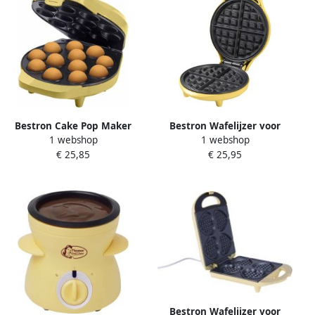
Bestron Cake Pop Maker
Bestron Wafelijzer voor
1 webshop
1 webshop
Wafelijzer voor 12 Cake
Brusselse wafels
€ 25,85
€ 25,95
Pops inclusief Cake Pop
Wafelmaker voor één XL
Butler 12 Stokjes & Vork
Brusselse wafel Ø 18cm met
met antiaanbaklaag &
bakindicatielampje &
indicatielampje 700W geel
antiaanbaklaag 700 Watt
ABWR730V geel
Bestron Wafelijzer voor