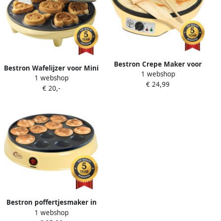
Geel
Bestron Crepe Maker voor
Bestron Wafelijzer voor Mini
1 webshop
crepes met Ø 30cm
1 webshop
Cookies Cakemaker voor
€ 24,99
pannenkoekenmaker incl.
€ 20,-
mini cakes met
deegverdeler &
bakindicatielampje &
crêpeskeerder met
antiaanbaklaag 700 Watt
antiaanbaklaag &
Geel
indicatielampje 1000 Watt
geel
Bestron poffertjesmaker in
1 webshop
retro-design electrische