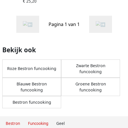
€ 25,20
poffertjespan met
antiaanbaklaag &
indicatielampje Sweet
Dreams 800 W geel
Pagina 1 van 1
Bekijk ook
Zwarte Bestron
Roze Bestron funcooking
funcooking
Blauwe Bestron
Groene Bestron
funcooking
funcooking
Bestron funcooking
Bestron
Funcooking
Geel