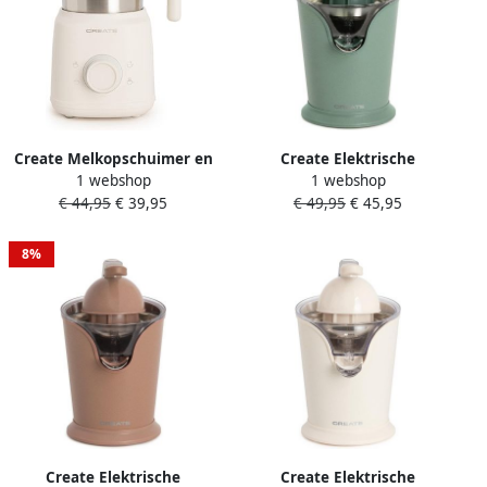
Create Melkopschuimer en
Create Elektrische
1 webshop
1 webshop
verwarmer met afneembare
citruspers met hefboom
€ 44,95
€ 39,95
€ 49,95
€ 45,95
kan Gebroken wit MILK
100W Sage JUICER PRESS
FROTHER RETRO
8%
Create Elektrische
Create Elektrische