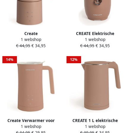
Create
‎CREATE Elektrische
1 webshop
1 webshop
Vaatwasserbestendige
Citruspers 90W JUICER
€ 44,95
€ 34,95
€ 44,95
€ 34,95
melkopschuimer en -
RETRO
verwarmer Mokka MILK
FROTHER STUDIO PRO
14%
12%
Create Verwarmer voor
‎CREATE 1 L elektrische
1 webshop
1 webshop
melkopschuimer 580ml 75
waterkoker met
€ 34,95
€ 29,95
€ 39,95
€ 34,95