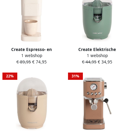
Create Espresso- en
Create Elektrische
1 webshop
1 webshop
gemalen koffiemachine met
Citruspers 90W Sage JUICER
€ 89,95
€ 74,95
€ 44,95
€ 34,95
meerdere capsules THERA
RETRO
STUDIO
22%
31%