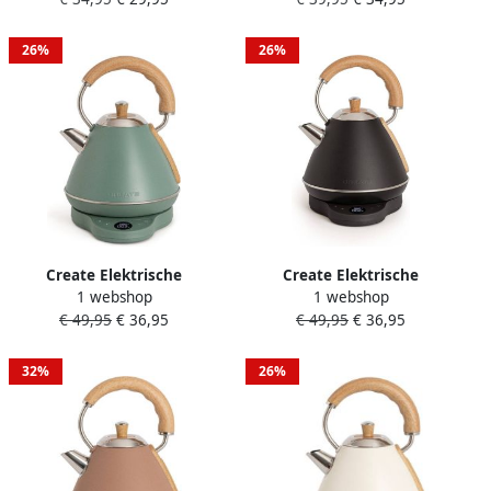
°C Mokka MILK FROTHER
temperatuurregeling
STUDIO
1000W Mokka KETTLE
STUDIO PRO
26%
26%
Create Elektrische
Create Elektrische
1 webshop
1 webshop
waterkoker 1 L met
waterkoker 1 L met
€ 49,95
€ 36,95
€ 49,95
€ 36,95
temperatuurregeling Sage
temperatuurregeling Zwart
KETTLE RETRO PRO
KETTLE RETRO PRO
32%
26%