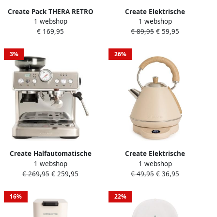
Create Pack THERA RETRO
Create Elektrische
1 webshop
1 webshop
PRO Halfautomatische
waterkoker 0 5 l met
€ 169,95
€ 89,95
€ 59,95
espressomachine + MILL
temperatuurregeling Salie
PRO Koffie- en
HATTORI
kruidenmolen Zwart
3%
26%
Create Halfautomatische
Create Elektrische
1 webshop
1 webshop
espressomachine met
waterkoker 1 L met
€ 269,95
€ 259,95
€ 49,95
€ 36,95
stoompijpje Roestvrij staal
temperatuurregeling Zand
THERA CLASSIC ADVANCE
KETTLE RETRO PRO
16%
22%