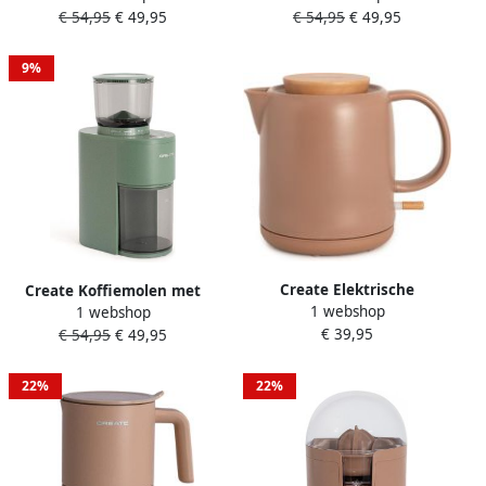
€ 54,95
€ 49,95
€ 54,95
€ 49,95
maalstanden Zwart COFFEE
maalstanden Mokka COFFEE
GRINDER STUDIO PRO
GRINDER STUDIO PRO
9%
Create Elektrische
Create Koffiemolen met
1 webshop
waterkoker van keramiek 1
1 webshop
reservoir en 38
€ 39,95
L Mokka KETTLE CERAMIC
€ 54,95
€ 49,95
maalstanden Sage COFFEE
GRINDER STUDIO PRO
22%
22%