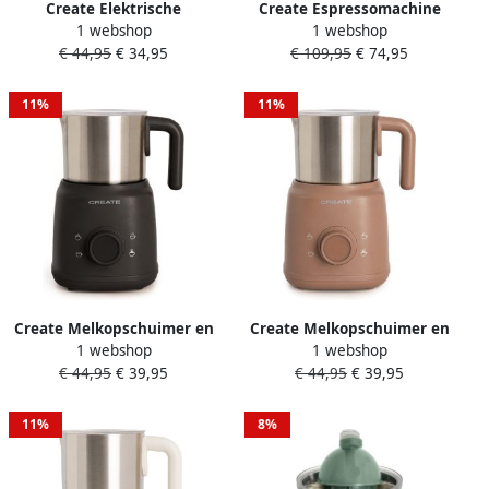
Create Elektrische
Create Espressomachine
1 webshop
1 webshop
Citruspers 90W Zand JUICER
met functie voor koude
€ 44,95
€ 34,95
€ 109,95
€ 74,95
RETRO
koffie Mokka THERA
CLASSIC COMPACT
11%
11%
Create Melkopschuimer en
Create Melkopschuimer en
1 webshop
1 webshop
verwarmer met afneembare
verwarmer met afneembare
€ 44,95
€ 39,95
€ 44,95
€ 39,95
kan Zwart MILK FROTHER
kan Mokka MILK FROTHER
RETRO
RETRO
11%
8%