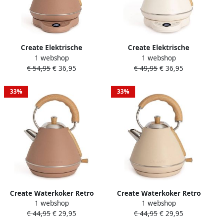
Create Elektrische
Create Elektrische
1 webshop
1 webshop
waterkoker 1 L met
waterkoker 1 L met
€ 54,95
€ 36,95
€ 49,95
€ 36,95
temperatuurregeling
temperatuurregeling
Mokka KETTLE RETRO PRO
Gebroken wit KETTLE
RETRO PRO
33%
33%
Create Waterkoker Retro
Create Waterkoker Retro
1 webshop
1 webshop
1200 Watt 1 Liter RVS BPA
1200 Watt 1 Liter RVS BPA
€ 44,95
€ 29,95
€ 44,95
€ 29,95
vrij Elektrisch Mokka Kettle
vrij Elektrisch Antikalk