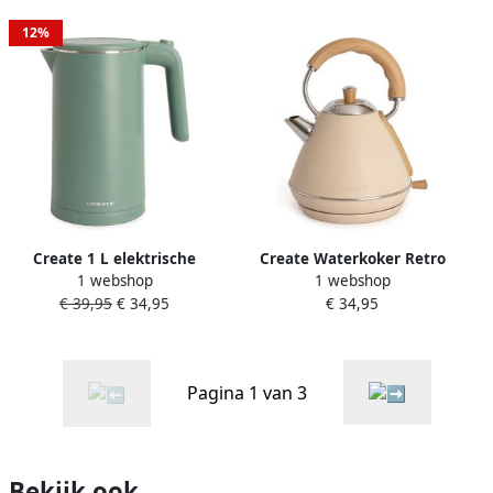
Retro M
Kettle Retro M
12%
Create 1 L elektrische
Create Waterkoker Retro
1 webshop
1 webshop
waterkoker met
2200 Watt 1 7 Liter RVS BPA
€ 39,95
€ 34,95
€ 34,95
temperatuurregeling
vrij Elektrisch Zwart Kettle
1000W Zwart KETTLE
Retro L
STUDIO PRO
Pagina 1 van 3
Bekijk ook