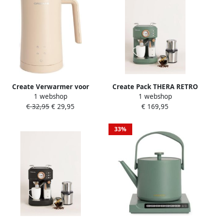
Create Verwarmer voor
Create Pack THERA RETRO
1 webshop
1 webshop
melkopschuimer MILK
PRO Halfautomatische
€ 32,95
€ 29,95
€ 169,95
FROTHER STUDIO
espressomachine + MILL
PRO Koffie- en
kruidenmolen Salie
33%