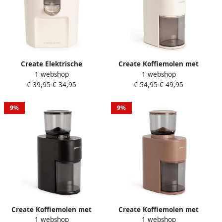
Create Elektrische
Create Koffiemolen met
1 webshop
1 webshop
citruspers 100W Gebroken
reservoir en 38
€ 39,95
€ 34,95
€ 54,95
€ 49,95
wit JUICER STUDIO
maalstanden Gebroken wit
COFFEE GRINDER STUDIO
PRO
9%
9%
Create Koffiemolen met
Create Koffiemolen met
1 webshop
1 webshop
reservoir en 38
reservoir en 38