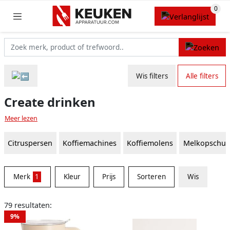
Wis filters
Alle filters
Create drinken
Meer lezen
Citruspersen
Koffiemachines
Koffiemolens
Melkopschui
Merk
1
Kleur
Prijs
Sorteren
Wis
79 resultaten:
9%