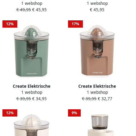
1 webshop
1 webshop
citruspers met hefboom
citruspers met hefboom
€ 49,95
€ 45,95
€ 45,95
100W Mokka JUICER PRESS
100W Gebroken wit JUICER
PRESS
12%
17%
Create Elektrische
Create Elektrische
1 webshop
1 webshop
citruspers 100W Sage
citruspers 100W Mokka
€ 39,95
€ 34,95
€ 39,95
€ 32,77
JUICER STUDIO
JUICER STUDIO
12%
9%