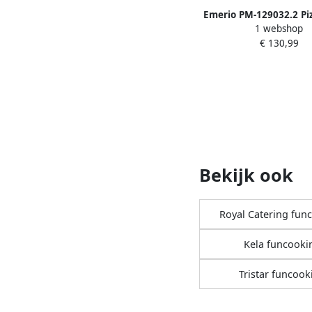
Emerio PM-129032.2 P
1 webshop
Diameter 31.5 cm Re
€ 130,99
thermostaat
Bekijk ook
Royal Catering fun
Kela funcooki
Tristar funcook