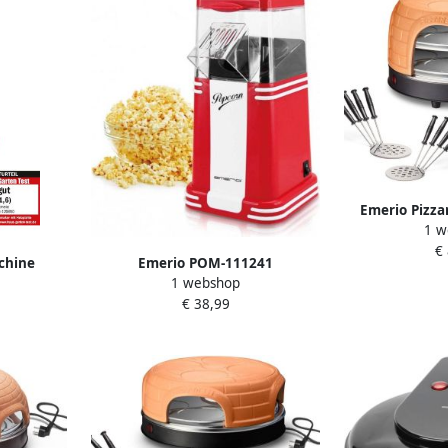
Emerio Pizza
1 w
Persoons
€
Handgemaakte 
chine
Emerio POM-111241
8 Geïsoleerd
1 webshop
rsysteem
Popcornmachine 1200 W Inhoud
Bakplaat Gour
€ 38,99
slip 360W
60g BPA-vrij
touch PO-1
 Rood Wit