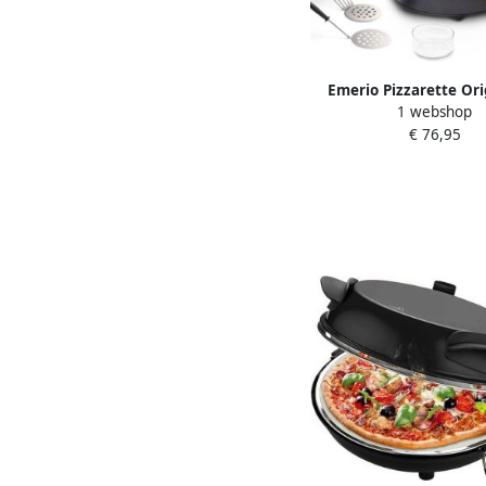
Emerio Pizzarette Ori
1 webshop
Persoons Pizza 
€ 76,95
Handgemaakte Terracot
6 Geïsoleerde Bakspa
Bakplaat Gourmetstel
touch koepel PO-1159