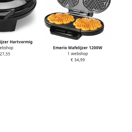
ijzer Hartvormig
Emerio Wafelijzer 1200W
ebshop
ter Regelbare
1 webshop
Hartvormige wafels Regelbare
 27,55
t 1200W Anti-
€ 34,99
thermostaat Anti aanbaklaag
ag BPA-vrij
14cm Diameter Indicatielampje
mpje WM-131149
Anti-slip voetjes WM-123356
wart