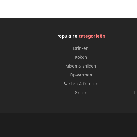
Populaire
categorieën
Drinken
Koken
Mixen & snijden
Opwarmen
Bakken & frituren
Grillen
I