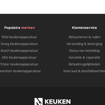
Populaire
merken
Klantenservice
Tefal keukenapparatuur
Retourneren & ruilen
Smeg keukenapparatuur
Verzending & bezorging
Bosch keukenapparatuur
Status van bestelling
AEG keukenapparatuur
Garantie & reparatie
Tristar keukenapparatuur
Betaalmogelijkheden
nventum keukenapparatuur
Voorraad & beschikbaarhei