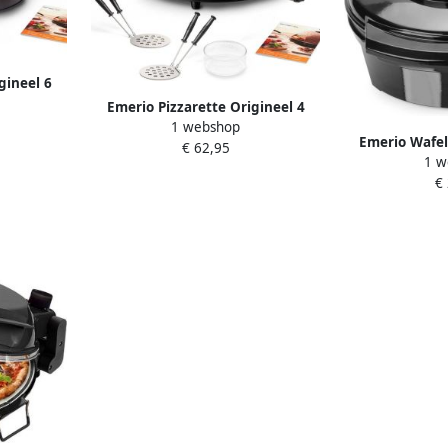
gineel 6
Oven
Emerio Pizzarette Origineel 4
ta Koepel
1 webshop
Persoons Pizza Oven Pre-bake
Emerio Wafel
tels RVS
€ 62,95
functie Handgemaakte terracotta
1 w
20cm Diame
 met Cool
koepel 4 Geïsoleerde bak spatels
€
Thermostaa
84 1200W
RVS bakplaat PO-115847.1 1000W
aanbakla
Indicatiela
Z