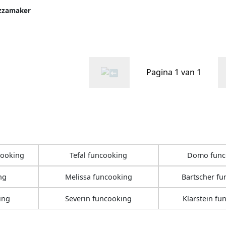
izzamaker
gelbare
Pagina 1 van 1
cooking
Tefal funcooking
Domo func
ng
Melissa funcooking
Bartscher fu
ing
Severin funcooking
Klarstein fu