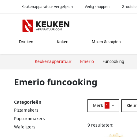
Keukenapparatuur vergelijken
Veilig shoppen
Grootste
Drinken
Koken
Mixen & snijden
Keukenapparatuur
Emerio
Funcooking
Emerio funcooking
Categorieën
Merk
1
Kleu
Pizzamakers
Popcornmakers
9 resultaten:
Wafelijzers