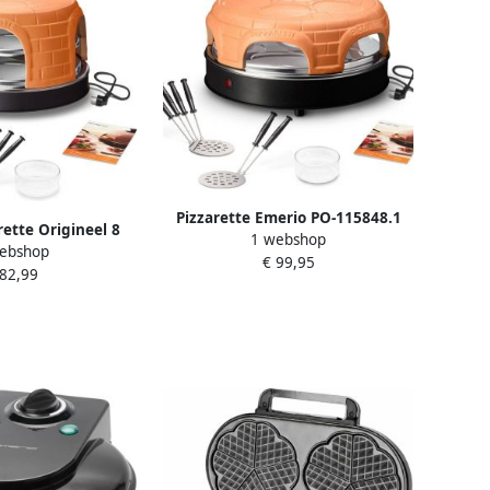
Pizzarette Emerio PO-115848.1
rette Origineel 8
1 webshop
&apos;Keep Warm&apos; 6
ebshop
 Pizza Oven
€ 99,95
personen
 82,99
Terracotta Koepel
e Bakspatels RVS
metstel met Cool
16124.1 1500W