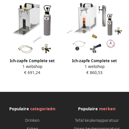
Ich-zapfe Complete set
Ich-zapfe Complete set
1 webshop
1 webshop
biertap Tapsysteem Biertap
Tapsysteem Biertap PYGMY
€ 691,24
€ 860,53
PYGMY 20 1-kraans
20 1-tapkraan 20 liter uur
droogkoeler 25 liter uur
Biertap Beertender Thuistap
Beertender Thuistap
Bierkoeler Green Line NC
Bierkoeler Green Line zonder
Adapter
Populaire
categorieën
Populaire
merken
Drinken
Tefal keukenapparatuur
Koken
Smeg keukenapparatuur