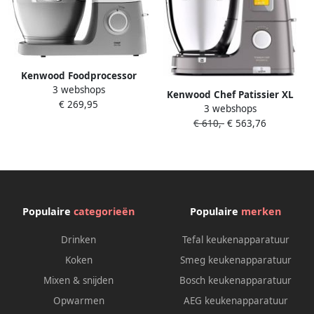
Kenwood Foodprocessor
3 webshops
KVC5100T | Food Processors
Kenwood Chef Patissier XL
€ 269,95
| 5011423195780
3 webshops
KWL90.004SI | Keukenrobots
€ 610,-
€ 563,76
| Keuken&Koken
Keukenapparaten |
5011423206097
Populaire
categorieën
Populaire
merken
Drinken
Tefal keukenapparatuur
Koken
Smeg keukenapparatuur
Mixen & snijden
Bosch keukenapparatuur
Opwarmen
AEG keukenapparatuur