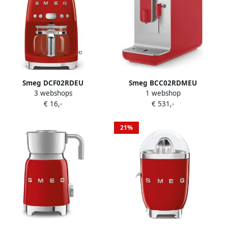
Smeg DCF02RDEU
Smeg BCC02RDMEU
3 webshops
1 webshop
Filterkoffiemachine
koffiezetapparaat Volledig
€ 16,-
€ 531,-
Koffiezetapparaat 10
automatisch
Koppen Warmhoudfunctie
Espressomachine 1 4 l
40 min Aroma Instelling
21%
Programmeerbare
Startfunctie 50 s Style Rood