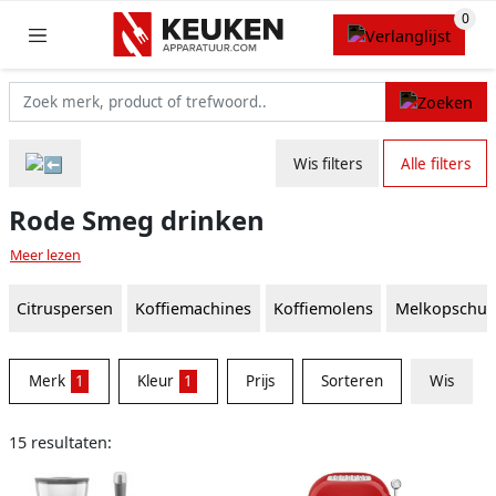
Wis filters
Alle filters
Rode Smeg drinken
Meer lezen
Citruspersen
Koffiemachines
Koffiemolens
Melkopschui
Merk
1
Kleur
1
Prijs
Sorteren
Wis
15 resultaten: