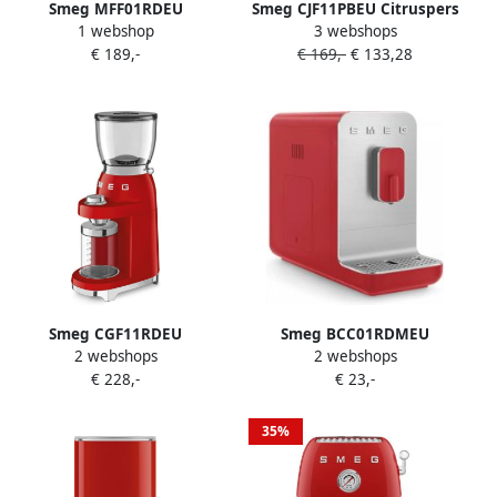
Smeg MFF01RDEU
Smeg CJF11PBEU Citruspers
1 webshop
3 webshops
melkschuimer
Elektrische Citruspers 70W
€ 189,-
€ 169,-
€ 133,28
Automatische
RVS Filter
melkopschuimer Rood
Antidruppelsysteem
Automatische Start Stop
'50s Style Rood
Smeg CGF11RDEU
Smeg BCC01RDMEU
2 webshops
2 webshops
Elektrische Koffiemolen
Espressomachine Mat Rood
€ 228,-
€ 23,-
Koffiebonenmaler 30
Volautomatisch
Maalstanden RVS
Kegelmaalwerk 350g
35%
Bonenreservoir Voor
Espresso Filterkoffie &
French Press '50s Style Rood