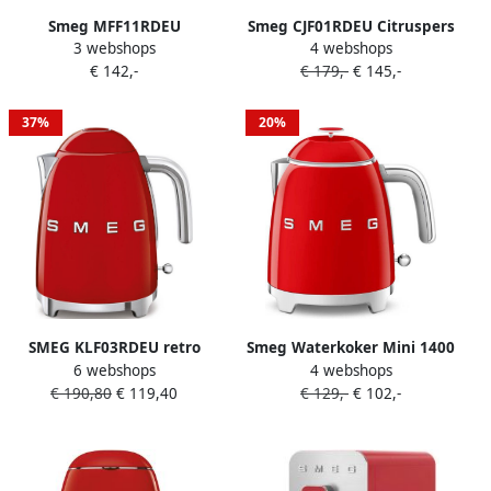
Smeg MFF11RDEU
Smeg CJF01RDEU Citruspers
3 webshops
4 webshops
Melkopschuimer Inductie
Rood Handmatige druk 70W
€ 142,-
€ 179,-
€ 145,-
500W 6 Programma's
Warme & Koude
Melkschuim RVS Kan '50s
37%
20%
Style Rood
SMEG KLF03RDEU retro
Smeg Waterkoker Mini 1400
6 webshops
4 webshops
50&apos;s style waterkoker
W rood 800 ml 3 kops
€ 190,80
€ 119,40
€ 129,-
€ 102,-
rood
KLF05RDEU