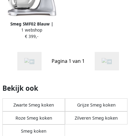
Smeg SMF02 Blauw |
1 webshop
Keukenrobots |
€ 399,-
Keuken&Koken
Keukenapparaten |
8017709269166
Pagina 1 van 1
Bekijk ook
Zwarte Smeg koken
Grijze Smeg koken
Roze Smeg koken
Zilveren Smeg koken
Smeg koken