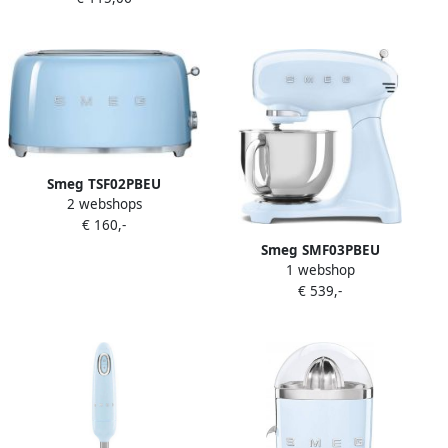
Ontdooifunctie
Tritan™ Renew Drinkflessen
Opwarmfunctie &
2 Snelheden '50s Style
Bagelfunctie '50s Style
Pastelblauw
Pastelblauw
Smeg TSF02PBEU
2 webshops
Broodrooster 4 Sneden 2
€ 160,-
Lange Sleuven 1500W 6
Bruiningsstanden
Smeg SMF03PBEU
Ontdooifunctie
1 webshop
Keukenmachine Stand
Opwarmfunctie &
€ 539,-
Mixer 4 8 Liter 800 Watt 10
Bagelfunctie '50s Style
Snelheden Planetaire
Pastelblauw
Mengwerking Inclusief 5
Accessoires '50s Style
Pastelblauw