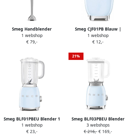
Smeg Handblender
Smeg CJF01PB Blauw |
1 webshop
1 webshop
Pastelblauw HBF11PBEU |
Citruspersen |
€ 79,-
€ 12,-
Mixers | 8017709319601
Keuken&Koken
Keukenapparaten |
CJF01PBEU
21%
Smeg BLF01PBEU Blender 1
Smeg BLF03PBEU Blender
1 webshop
3 webshops
5L Pastelblauw | Blenders |
Smoothie Blender 800W 1
€ 23,-
€ 216,-
€ 169,-
Keuken&Koken
5L Tritan™ Kan 4 Snelheden