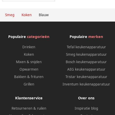
Smeg
Koken
Blauw
Populaire
categorieën
Populaire
merken
Drinken
Tefal keukenapparatuur
Koken
Smeg keukenapparatuur
Mixen & snijden
Bosch keukenapparatuur
Opwarmen
AEG keukenapparatuur
Bakken & frituren
Tristar keukenapparatuur
Grillen
Inventum keukenapparatuur
Klantenservice
Over ons
Retourneren & ruilen
Inspiratie blog