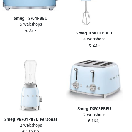
Smeg TSF01PBEU
5 webshops
Broodrooster 2 Sleuven
€ 23,-
950W 6 Bruiningsstanden
Smeg HMF01PBEU
Ontdooifunctie &
4 webshops
Handmixer 250W 9
Opwarmfunctie '50s style
€ 23,-
Snelheden Turbofunctie LED
Pastelblauw
Display Inclusief 6 RVS
Gardes & Deeghaken '50s
Style Pastelblauw
Smeg TSF03PBEU
2 webshops
Broodrooster 4 Sneden 4
Smeg PBF01PBEU Personal
€ 164,-
Brede Sleuven 2000W 6
2 webshops
Blender Smoothie Blender
Bruiningsstanden
€ 115,06
To Go 300W 2x 600 ml