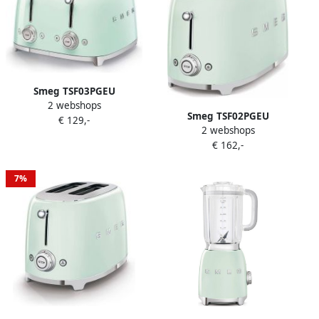
Collezione Emerald Green
Smeg TSF03PGEU
2 webshops
Broodrooster 4 Sneden 4
Smeg TSF02PGEU
€ 129,-
Brede Sleuven 2000W 6
2 webshops
Broodrooster 4 Sneden 2
Bruiningsstanden
€ 162,-
Lange Sleuven 1500W 6
Ontdooifunctie
Bruiningsstanden
Opwarmfunctie &
Ontdooifunctie
7%
Bagelfunctie '50s Style
Opwarmfunctie &
Watergroen
Bagelfunctie '50s Style
Watergroen