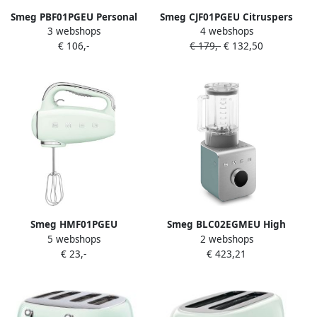
Smeg PBF01PGEU Personal
Smeg CJF01PGEU Citruspers
3 webshops
4 webshops
Blender Smoothie Blender
Watergroen Handmatige
€ 106,-
€ 179,-
€ 132,50
To Go 300W 2x 600 ml
druk 70W
Tritan™ Renew Drinkflessen
2 Snelheden '50s Style
Watergroen
Smeg HMF01PGEU
Smeg BLC02EGMEU High
5 webshops
2 webshops
Handmixer 250W 9
Performance Blender
€ 23,-
€ 423,21
Snelheden Turbofunctie LED
Vacuümblender incl.
Display Inclusief 6 RVS
Vacuümpomp 1400W 1 5L
Gardes & Deeghaken '50s
Tritan Renew Kan 9
Style Watergroen
Snelheden Ice Crush &
Smoothie Programma's