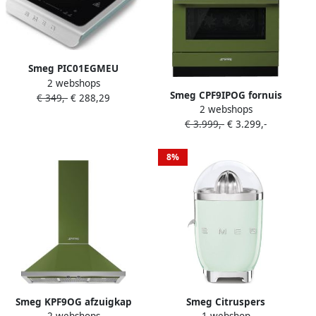
Watergroen
Smeg PIC01EGMEU
2 webshops
Vrijstaande
Smeg CPF9IPOG fornuis
€ 349,-
€ 288,29
inductiekookplaat Emerald
2 webshops
Vrijstaand fornuis Olijf Zone
Green Collezione 2100 Watt
€ 3.999,-
€ 3.299,-
van inductiekookplaat A+
Incl. externe
temperatuursonde
8%
Smeg KPF9OG afzuigkap
Smeg Citruspers