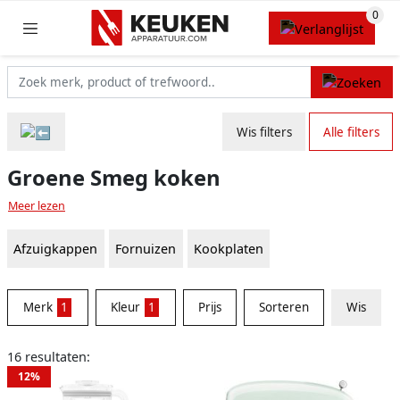
Wis filters
Alle filters
Groene Smeg koken
Meer lezen
Afzuigkappen
Fornuizen
Kookplaten
Merk
1
Kleur
1
Prijs
Sorteren
Wis
16 resultaten:
12%