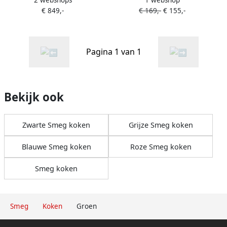
2 webshops
1 webshop
Muurmontage Groen 630
Pastelgroen CJF11PGEU |
€ 849,-
€ 169,-
€ 155,-
m³ uur
Citruspersen |
Keuken&Koken
Keukenapparaten |
8017709318901
Pagina 1 van 1
Bekijk ook
Zwarte Smeg koken
Grijze Smeg koken
Blauwe Smeg koken
Roze Smeg koken
Smeg koken
Smeg
Koken
Groen