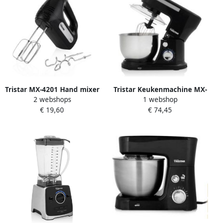
Tristar MX-4201 Hand mixer
Tristar Keukenmachine MX-
2 webshops
1 webshop
6 snelheidsinstellingen 300
4837 Keukenmixer 4 Liter 6
€ 19,60
€ 74,45
Watt Inclusief deeghaken
snelheidsinstellingen
en gardes
Inclusief verschillende
haken 1000 watt Zwart