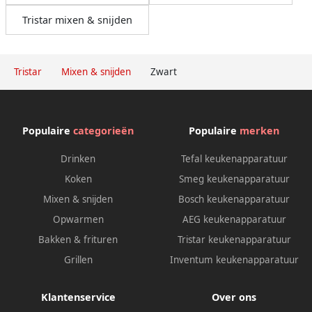
Tristar mixen & snijden
Tristar
Mixen & snijden
Zwart
Populaire
categorieën
Populaire
merken
Drinken
Tefal keukenapparatuur
Koken
Smeg keukenapparatuur
Mixen & snijden
Bosch keukenapparatuur
Opwarmen
AEG keukenapparatuur
Bakken & frituren
Tristar keukenapparatuur
Grillen
Inventum keukenapparatuur
Klantenservice
Over ons