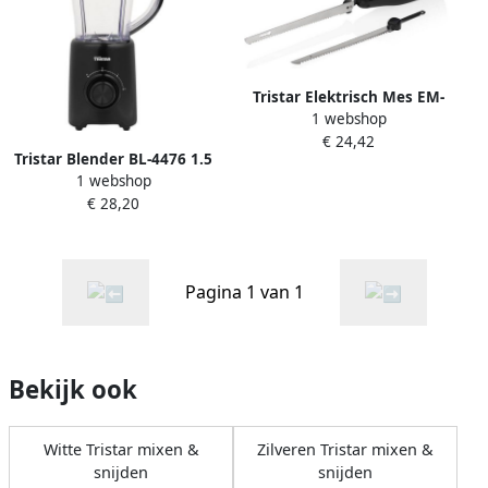
Tristar Elektrisch Mes EM-
1 webshop
2107 inclusief 2 RVS messen
€ 24,42
Vaatwasserbestendige
Tristar Blender BL-4476 1.5
messen Zwart
1 webshop
liter Kunststof Kan 500 watt
€ 28,20
Pulse functie Ice crucher
Pagina 1 van 1
Bekijk ook
Witte Tristar mixen &
Zilveren Tristar mixen &
snijden
snijden