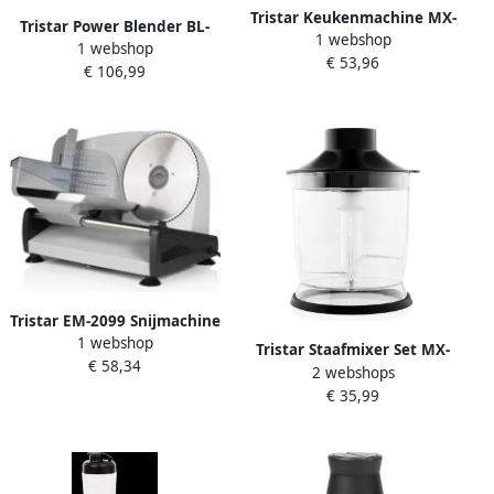
Tristar Keukenmachine MX-
Tristar Power Blender BL-
1 webshop
4830 Keukenmixer met
1 webshop
4473 – Blender
€ 53,96
Mengkom 3.5 Liter Inclusief
€ 106,99
smoothiemaker en
3 deeghaken voor kloppen
ijscrusher 2 liter 2000 Watt
kneden en mixen
Kan van Hoogwaardig
Keukenrobot 6
Tritan Zwart
programma's 700 Watt
Zwart
Tristar EM-2099 Snijmachine
1 webshop
150W RVS snijblad snijdikte
Tristar Staafmixer Set MX-
€ 58,34
tot 15mm Antislip voetjes
2 webshops
4829 4-in-1 Staafmixer
€ 35,99
Inclusief Garde Hakmolen
en Maatbeker 700ml
Turbofunctie Met
afneembare roestvrijstalen
staaf 1000 watt RVS