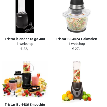
Tristar blender to go 400
Tristar BL-4024 Hakmolen
1 webshop
1 webshop
watt zwart Inclusief deksel
1L glazen kom 400W
€ 22,-
€ 27,-
om de fles mee te nemen
Tristar BL-4486 Smoothie