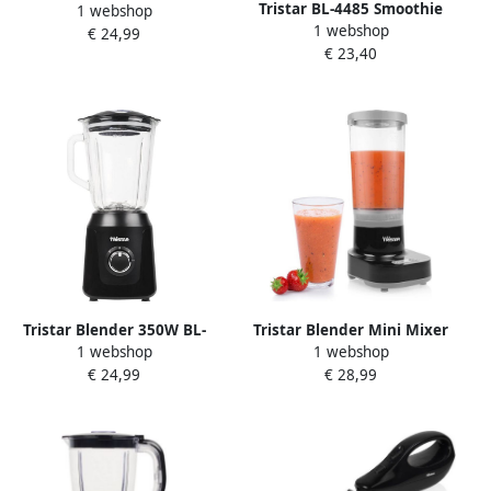
Tristar BL-4485 Smoothie
1 webshop
Maker Blender 350W
1 webshop
Maker – 0 5L beker –
€ 24,99
Vermogen 0.5 Liter Incl. 3
€ 23,40
blender to go
Drinkbekers
Vaatwasserbestendig Pasen
Tristar Blender 350W BL-
Tristar Blender Mini Mixer
1 webshop
1 webshop
4482 1L Smoothiemaker en
Smoothie maker 500 ml
€ 24,99
€ 28,99
ijscrusher Zwart Pasen
Shake baker 180 W Zwart