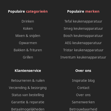
Populaire
categorieën
Populaire
merken
Drinken
Tefal keukenapparatuur
Koken
Smeg keukenapparatuur
Mixen & snijden
Bosch keukenapparatuur
Opwarmen
AEG keukenapparatuur
Bakken & frituren
Tristar keukenapparatuur
Grillen
Inventum keukenapparatuur
Klantenservice
Over ons
Retourneren & ruilen
Inspiratie blog
Verzending & bezorging
Contact
Status van bestelling
Over ons
Garantie & reparatie
Samenwerken
Betaalmogelijkheden
Betrouwbaarheid