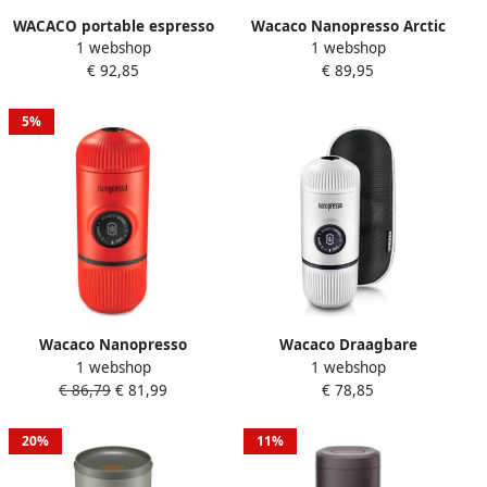
WACACO portable espresso
Wacaco Nanopresso Arctic
1 webshop
1 webshop
apparaat NANOPRESSO
Blue Draagbare
€ 92,85
€ 89,95
(Moss Green)
Koffiemachine + Koffer
5%
Wacaco Nanopresso
Wacaco Draagbare
1 webshop
1 webshop
Portable Espresso Machine
Koffiemachine Nanopresso
€ 86,79
€ 81,99
€ 78,85
with Protective Case rood
Chill Wit + Koffiekoffer
20%
11%