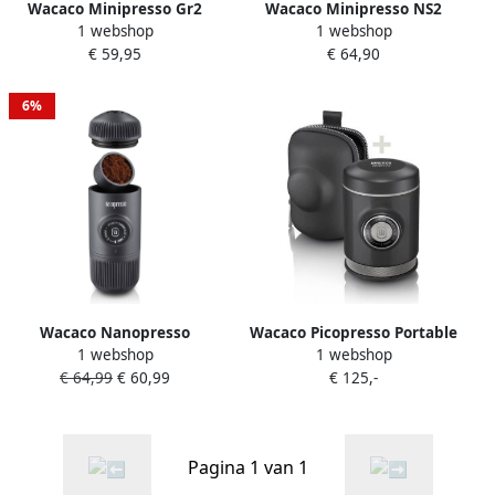
Wacaco Minipresso Gr2
Wacaco Minipresso NS2
1 webshop
1 webshop
Espresso Koffiemachine
draagbaar espresso
€ 59,95
€ 64,90
Klein Draagbaar Voor Op
apparaat werkt zonder
Reis
elektriciteit super compact
en klein
6%
Wacaco Nanopresso
Wacaco Picopresso Portable
1 webshop
1 webshop
draagbare handmatige
Espresso Machine Zwart
€ 64,99
€ 60,99
€ 125,-
espresso machine werkt
zonder elektriciteit meest
veelzijdige add-on
mogelijkheden 18 bar
Pagina 1 van 1
gemalen koffie Zwart