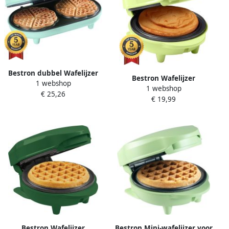
Mint
Bestron dubbel Wafelijzer
Bestron Wafelijzer
1 webshop
voor klassieke hartwafels
1 webshop
AMW500GEE 550W Mini
€ 25,26
Wafelmaker met
€ 19,99
wafel Paasei vorm Groen 5
antiaanbaklaag &
jaar garantie
indicatielampje 1000 watt
keur: mint
Bestron Wafelijzer
Bestron Mini-wafelijzer voor