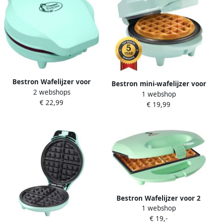
Bestron Wafelijzer voor
Bestron mini-wafelijzer voor
2 webshops
klassieke hartwafels
1 webshop
klassieke wafels wafelijzer
€ 22,99
Wafelmaker voor wafels in
€ 19,99
met antiaanbaklaag voor
hartvorm met
kinderfeestjes Familiefeest
indicatielampje &
Pasen of Kerst retro design
antiaanbaklaag retro-
550 Watt mint
design 700 Watt mint
Bestron Wafelijzer voor 2
1 webshop
Brusselse wafels
€ 19,-
Wafelmaker met