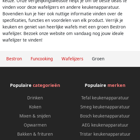
keuze. Onze vergelijkingswebsite helpt je om de beste deals te
vinden voor deze wafelijzers en andere keukenapparatuur.
Bovendien kun je hier ook nuttige informatie vinden over de
specificaties, functies en voordelen van elk product. Verrijk je
keuken en geniet van heerlijke wafels met een groen Bestron
wafelijzer. Bezoek onze website om vandaag nog jouw ideale
wafelijzer te vinden!
Bestron
Funcooking
Wafelijzers
Groen
Populaire
categorieën
Populaire
merken
Drinken
Tefal keukenapparatuur
Koken
Smeg keukenapparatuur
Mixen & snijden
Bosch keukenapparatuur
Opwarmen
AEG keukenapparatuur
Bakken & frituren
Tristar keukenapparatuur