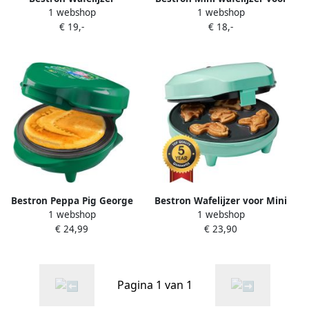
1 webshop
1 webshop
AMW500XMG 550W Mini
klassieke wafels wafelijzer
€ 19,-
€ 18,-
wafel Anti aanbaklaag Mat
met antiaanbaklaag voor
Donker Groen Kersteditie 5
kinderfeestjes Familiefeest
jaar garantie
Pasen of Kerst Mat Groen
Bestron Peppa Pig George
Bestron Wafelijzer voor Mini
1 webshop
1 webshop
Wafelijzer mini-wafelijzer in
Dino Cookies Cakemaker
€ 24,99
€ 23,90
uniek Dinosaur design voor
voor mini dino cakes met
kinderfeestjes Pasen &
bakindicatielampje &
Kerstmis met
antiaanbaklaag 700 Watt
antiaanbaklaag
Mint
Pagina 1 van 1
wafelformaat: Ø 10cm
officieel Licentie Groen