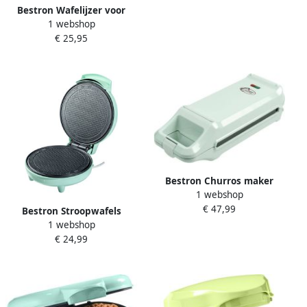
Bestron Wafelijzer voor
antianbaklaag &
1 webshop
Brusselse wafels
indicatielampje 700W mint
€ 25,95
Wafelmaker voor één XL
Brusselse wafel Ø 18cm met
bakindicatielampje &
antiaanbaklaag 700 Watt
ABWR730M mint groen
Bestron Churros maker
1 webshop
wafelijzer voor 4 churros
€ 47,99
met indicatielampje &
Bestron Stroopwafels
antiaanbaklaag Sweet
1 webshop
apparaat met kegel
Dreams Collection 700 Watt
€ 24,99
Wafelijzer voor
Mint
Stroopwafels
kniepertjesijzer met
antiaanbaklaag &
indicatielampje 700 watt