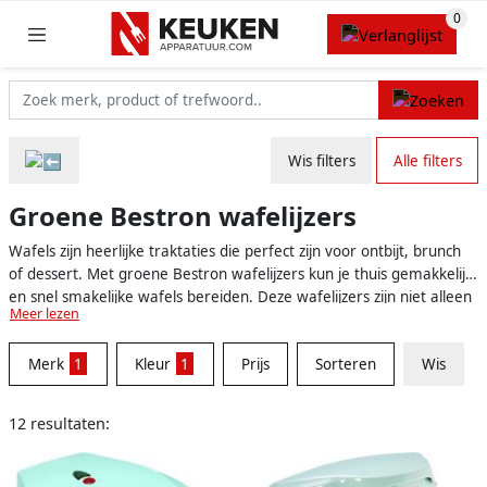
Wis filters
Alle filters
Groene Bestron wafelijzers
Wafels zijn heerlijke traktaties die perfect zijn voor ontbijt, brunch
of dessert. Met groene Bestron wafelijzers kun je thuis gemakkelijk
en snel smakelijke wafels bereiden. Deze wafelijzers zijn niet alleen
Meer lezen
praktisch, maar voegen ook een vleugje kleur en stijl toe aan je
keuken met hun opvallende groene ontwerp. Of je nu beginner
Merk
1
Kleur
1
Prijs
Sorteren
Wis
bent in de keuken of een ervaren chef-kok, groene Bestron
wafelijzers zijn een geweldige aanvulling op je
keukenapparatuurcollectie.
12 resultaten: