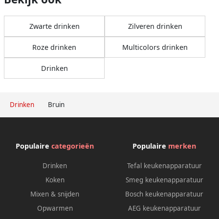
Zwarte drinken
Zilveren drinken
Roze drinken
Multicolors drinken
Drinken
Drinken
Bruin
Populaire
categorieën
Populaire
merken
Drinken
Tefal keukenapparatuur
Koken
Smeg keukenapparatuur
Mixen & snijden
Bosch keukenapparatuur
Opwarmen
AEG keukenapparatuur