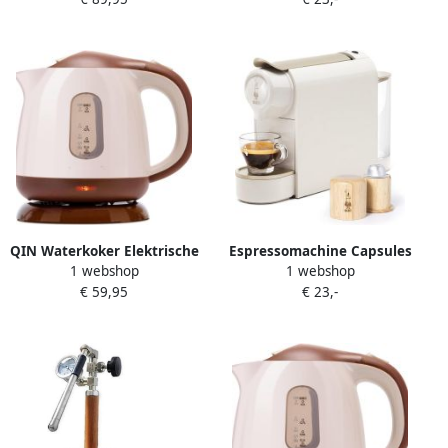
Espressomachine
Koperen Snelkoker 3L 5L 7L
Koffiemachine Koffiezet
Koperkleurig
apparaat voor Onderweg
Reis & Camping
Koffiezetapparaat Capsules
& Gemalen Koffie Portable
Espresso Machine Snelle
Waterverwarming 20 bar 12
volt
QIN Waterkoker Elektrische
Espressomachine Capsules
1 webshop
1 webshop
Waterkoker RVS Waterkoker
Koffiezetapparaat
€ 59,95
€ 23,-
Bruin 21cm x 16cm x 19cm
Italiaanse Espresso
Gemaakt van gerecycled
plastic 500 ml Taupe