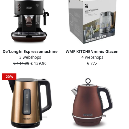
De'Longhi Espressomachine
WMF KITCHENminis Glazen
3 webshops
4 webshops
Icona Vintage ECOV 311.GR
Waterkoker 1L Compact
€ 144,90
€ 139,90
€ 77,-
Siebdrager ook geschikt
LED-verlichting BPA-vrij
voor koffiepads
20%