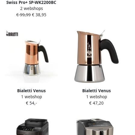
Swiss Pro+ SP-WK2200BC
2 webshops
Retro Waterkoker 1.8L
€ 99,99
€ 38,95
2200W Koper
Bialetti Venus
Bialetti Venus
1 webshop
1 webshop
koffiezetapparaat
koffiezetapparaat
€ 54,-
€ 47,20
koperkleurig 4 kopjes
koperkleurig 2 kopjes
inductiegeschikt