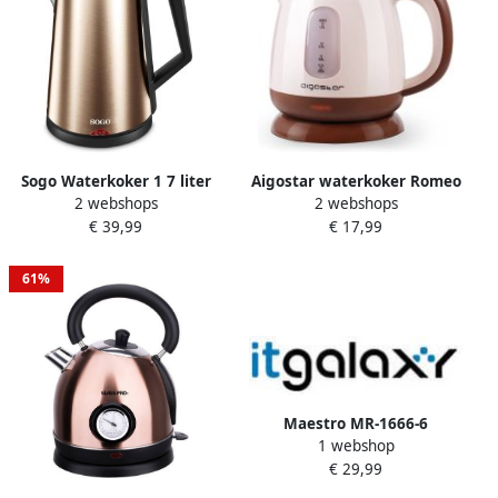
Sogo Waterkoker 1 7 liter
Aigostar waterkoker Romeo
2 webshops
2 webshops
Dubbelwandig RVS
30HIP 1 liter bruin
€ 39,99
€ 17,99
Warmhoudfunctie
Droogkookbeveiliging
1830W Brons
61%
Maestro MR-1666-6
1 webshop
koffiezetapparaat bruin 6
€ 29,99
kopjes