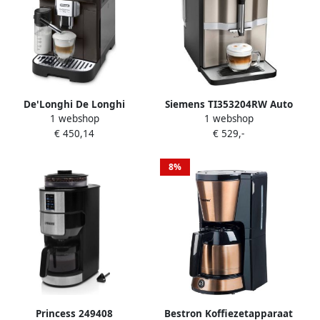
De'Longhi De Longhi
Siemens TI353204RW Auto
1 webshop
1 webshop
Magnifica ECAM293.61.BW
EQ.300 Expression Machine
€ 450,14
€ 529,-
Half automatisch
1300W 15 repen 5 dranken
Espressomachine 1 8 l
Bonencontainer 250g Grijs
8%
Princess 249408
Bestron Koffiezetapparaat