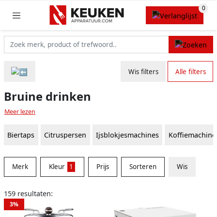
Wis filters
Alle filters
Bruine drinken
Meer lezen
Biertaps
Citruspersen
Ijsblokjesmachines
Koffiemachine
Merk
Kleur
1
Prijs
Sorteren
Wis
159 resultaten:
3%