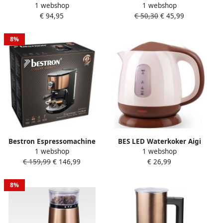
1 webshop
1 webshop
Koffiezetapparaat Compact
voor filterkoffie
€ 94,95
€ 50,30
€ 45,99
Deluxe – 2 tot 6 koppen –
Filterkoffiemachine met
Ingebouwde bonenmaler
thermokan voor 8 kopjes
900W koper
8%
Bestron Espressomachine
BES LED Waterkoker Aigi
1 webshop
1 webshop
voor 2 kopjes
Miny 1 Liter 1100 Watt
€ 159,99
€ 146,99
€ 26,99
Pistonmachine met
Bruin
draaibare stoompijp 15 Bar
pompdruk 1450W koper
8%