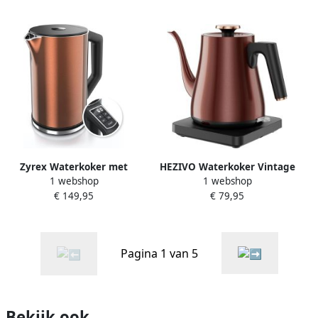
Roestvrij Staal 58 mm
Donker
Zyrex Waterkoker met
HEZIVO Waterkoker Vintage
1 webshop
1 webshop
Temperatuurregeling
Elektrische Waterkoker
€ 149,95
€ 79,95
Waterkoker Bruin ‎16cm x
Retro 1 L Snel Koken
22cm x 25cm
Pagina 1 van 5
Bekijk ook