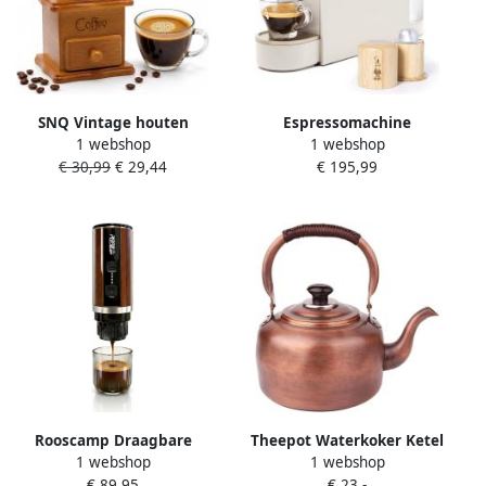
SNQ Vintage houten
Espressomachine
1 webshop
1 webshop
handmatige mini-
Koffiezetapparaat
€ 30,99
€ 29,44
€ 195,99
koffiemolen 19 5 × 9 5 cm
Italiaanse Espresso
Draagbaar Gemakkelijk te
Supercompact Design 500
gebruiken Geschikt voor
ml Taupe
thuis en op kantoor Maalt
espresso en filterkoffie
Lichtbruin
Rooscamp Draagbare
Theepot Waterkoker Ketel
1 webshop
1 webshop
Elektrische
Fluitketel Water Koken
€ 89,95
€ 23,-