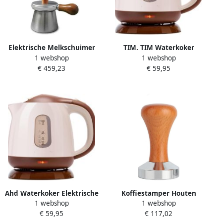
Elektrische Melkschuimer
TIM. TIM Waterkoker
1 webshop
1 webshop
Stoomapparaat
Elektrische Waterkoker RVS
€ 459,23
€ 59,95
Melkopschuimer Barista
Waterkoker Bruin 21cm x
Kwaliteit Schuim 3-Gaats
15cm x 19cm
Stoommondstuk 350 ml
Zilver
Ahd Waterkoker Elektrische
Koffiestamper Houten
1 webshop
1 webshop
Waterkoker RVS Waterkoker
Handvat Espresso Stamper
€ 59,95
€ 117,02
Bruin 21cm x 15cm x 19cm
Koffie Bereiden Massief