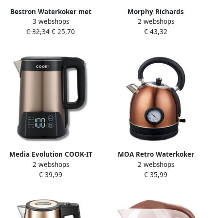
Bestron Waterkoker met
Morphy Richards
3 webshops
2 webshops
360° basis & tot 1.7 Liter
waterkoker Evoke Special
€ 32,34
€ 25,70
€ 43,32
capaciteit automatische
Edition (kan-vorm) brons
kookstop &
droogkookbeveiliging
2.200W AWK1000CO Koper
Media Evolution COOK-IT
MOA Retro Waterkoker
2 webshops
2 webshops
Luxury Waterkoker met
Koper 1 8 liter Elektrisch
€ 39,99
€ 35,99
Temperatuurregeling 45°C
RVS EK3TC
tot 100°C RvS
Warmhoudfunctie Kettle