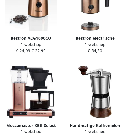
Bestron ACG1000CO
Bestron electrische
1 webshop
1 webshop
Elektrische Koffiemolen â€“
Melkopschuimer met 360°
€ 24,99
€ 22,99
€ 54,50
150W â€“ RVS Messen â€“
basis & tot 300ml capaciteit
50 g Capaciteit â€“
550W AMK1000CO kleur:
Koperkleur â€“ Voor
Koffiebonen & Kruiden 5
jaar garantie
Moccamaster KBG Select
Handmatige Koffiemolen
1 webshop
1 webshop
Copper |
Bonenmaler Verse Koffie 8