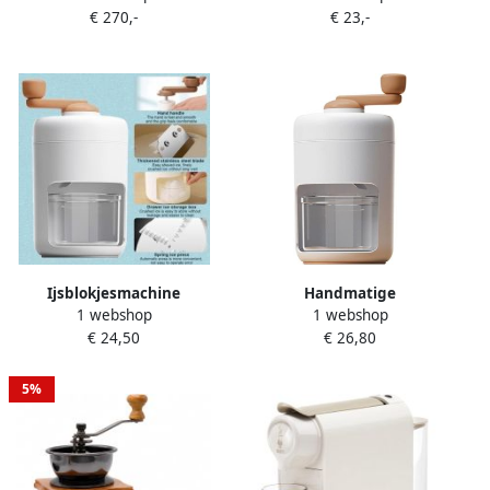
€ 270,-
€ 23,-
Filterkoffiezetapparaten |
Grofheden 80g Capaciteit
Keuken&Koken
Zilver
Koffie&Ontbijt |
8712072539716
Ijsblokjesmachine
Handmatige
1 webshop
1 webshop
ijsmachine ijsblokjesvorm
Ijsblokjesmachine –
€ 24,50
€ 26,80
ijsblokjes machine
Premium draagbare
ijsblokjesmachine crushed
schepijsapparaat –
ice
Draagbare handcrank
5%
crusher voor thuisgebruik –
1 Stuk