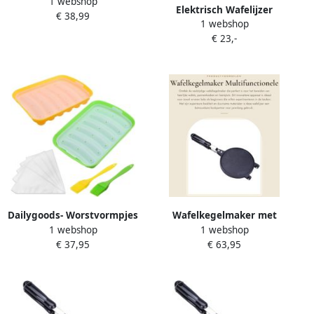
1 webshop
Chocoladefondue met
Elektrisch Wafelijzer
€ 38,99
toebehoren Fonlat
1 webshop
Wafelmaker Thuis Bakken
€ 23,-
Uniek R2-D2 Design 258 x
207 x 107 cm Meerkleurig
Dailygoods- Worstvormpjes
Wafelkegelmaker met
1 webshop
1 webshop
Antiklevend 2x Siliconen
Antiaanbaklaag
€ 37,95
€ 63,95
Mal 6-Holte Hotdog Maker
Dubbelzijdige Pan Gemaakt
Inclusief 2x Mini Borstels
van Gegoten
20x Spuitzakjes Flexibele
Aluminiumlegering
DIY Worsten Worstmaker
Hittebestendige
Handgrepen Duurzaam en