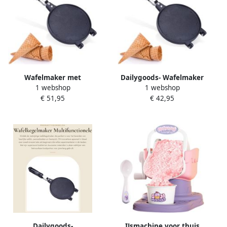
Milieuvriendelijk Wafelijzer
Wafelmaker met
Dailygoods- Wafelmaker
1 webshop
1 webshop
Antiaanbaklaag Wafelijzer
met Antiaanbaklaag
€ 51,95
€ 42,95
Eierrolmaker Crêpe Maker
Wafelijzer Eierrolmaker
Geschikt voor IJshoorntjes 6
Crêpe Maker Geschikt voor
7 inch Ijshoorntjesmaker
IJshoorntjes 6 7 inch
Ijshoorntjesmaker
Dailygoods-
IJsmachine voor thuis