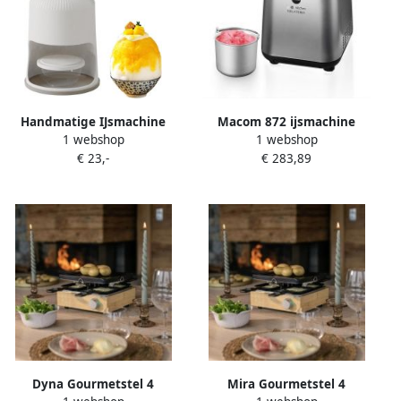
Handmatige IJsmachine
Macom 872 ijsmachine
1 webshop
1 webshop
Schaafijs Maker
Compressie-ijsmachine 1 2 l
€ 23,-
€ 283,89
Zelfgemaakt IJs Eenvoudig
135 W Zwart Zilver
Bedienbaar 13x12.5x26cm
Veelkleurig
Dyna Gourmetstel 4
Mira Gourmetstel 4