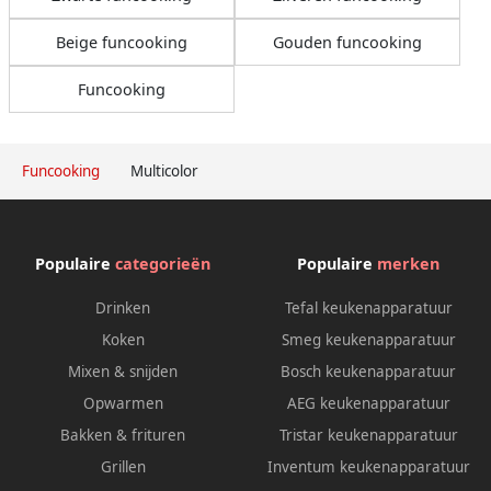
Beige funcooking
Gouden funcooking
Funcooking
Funcooking
Multicolor
Populaire
categorieën
Populaire
merken
Drinken
Tefal keukenapparatuur
Koken
Smeg keukenapparatuur
Mixen & snijden
Bosch keukenapparatuur
Opwarmen
AEG keukenapparatuur
Bakken & frituren
Tristar keukenapparatuur
Grillen
Inventum keukenapparatuur