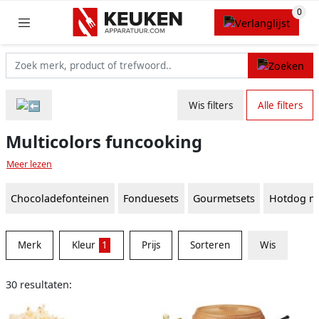
Wis filters
Alle filters
Multicolors funcooking
Meer lezen
Chocoladefonteinen
Fonduesets
Gourmetsets
Hotdog m
Merk
Kleur
1
Prijs
Sorteren
Wis
30 resultaten: