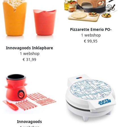
Pizzarette Emerio PO-
1 webshop
116100.1 &apos;Pre Bake
€ 99,95
Keep Warm Stone&apos; 6
personen
Innovagoods Inklapbare
1 webshop
Siliconen Popcornpoppers
€ 31,99
Popbox (Set van 2)
Innovagoods