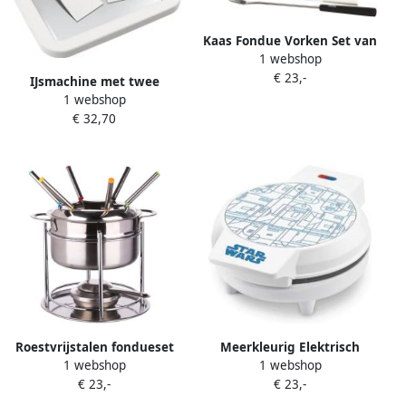
Kaas Fondue Vorken Set van
1 webshop
6 Meerkleurig
€ 23,-
IJsmachine met twee
1 webshop
schrapers. IJsbak.
€ 32,70
IJshoorntjesmachine voor
het maken van ijshoorntjes
en ijs
Roestvrijstalen fondueset
Meerkleurig Elektrisch
1 webshop
1 webshop
voor 6 personen
Wafelijzer Unieke Wafels
€ 23,-
€ 23,-
Meerkleurig D. 19 x H. 17
Thuis Maken
cm Sterren en Strepen