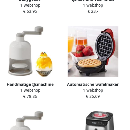
1 webshop
1 webshop
Wafelkegelmaker met
Dessert maker Zelf ijs
€ 63,95
€ 23,-
Antiaanbaklaag
maken Eenvoudig te
Dubbelzijdige Pan Gemaakt
reinigen 175x221x192cm
van Gegoten
Veelkleurig
Aluminiumlegering
Hittebestendige
Handgrepen Duurzaam en
Milieuvriendelijk Wafelijzer
Handmatige IJsmachine
Automatische wafelmaker
1 webshop
1 webshop
Schaafijs Maker
rood enkele wafel panini
€ 78,86
€ 26,69
Zelfgemaakt IJs Eenvoudig
pannenkoek kaas
Bedienbaar 13x12.5x26cm
Veelkleurig