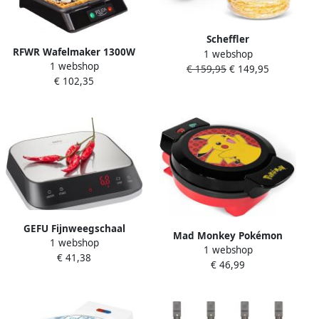
Scheffler
RFWR Wafelmaker 1300W
1 webshop
Pannenkoekenmaker
1 webshop
Meerkleurig en Duurzaam
€ 159,95
€ 149,95
Electrische Crepe maker Sac
€ 102,35
Katmer Sac Ekmek Sac 50cm
2300W 230V
GEFU Fijnweegschaal
Mad Monkey Pokémon
1 webshop
PREZISO Nauwkeurig met 0
1 webshop
wafel maker wafelijzer met
€ 41,38
1 g
€ 46,99
Pikachu design