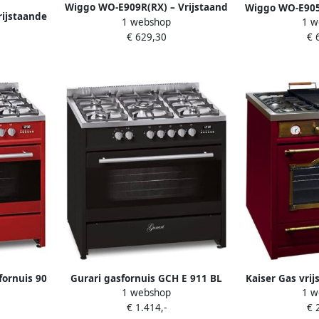
Wiggo WO‑E909R(RX) – Vrijstaand
Wiggo WO‑E905R
ijstaande
1 webshop
1 w
gasfornuis – 90 cm – 5 kookzones
gasfornuis – 9
 Rood
€ 629,30
€ 
met wokbrander – 110L
met wokbr
elektrische oven – Rood –
elektrisch
Elektrische vonkontsteking &
Roestvrijsta
vlambeveiliging – Energieklasse
vonkon
B – 5 jaar garantie
vlambeveiligin
B – 5 j
fornuis 90
Gurari gasfornuis GCH E 911 BL
Kaiser Gas vri
1 webshop
1 w
121L 8
elektrisch gasfornuis 90 cm
93555 RotEm R
€ 1.414,-
€ 
ril 5
Range Coocker 121L 8 functies
vrijstaande 