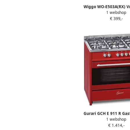
Wiggo WO-E503A(RX) Vr
1 webshop
Gasfornuis 50 cm
€ 399,-
Gurari GCH E 911 R Gas
1 webshop
cm Reiscooktoestel 
€ 1.414,-
functies Hot Air G