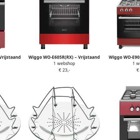
Vrijstaand
Wiggo WO-E605R(RX) – Vrijstaand
Wiggo WO-E905
1 webshop
1 w
 kookzones
Gasfornuis – 60 cm – 4 Gaspitten
5 Kookzones
€ 23,-
€
n – Rood
– Oven 66L – Energieklasse B – 5
Wokbrander
l design &
Jaar Garantie – Rood Rvs
Garanti
garantie