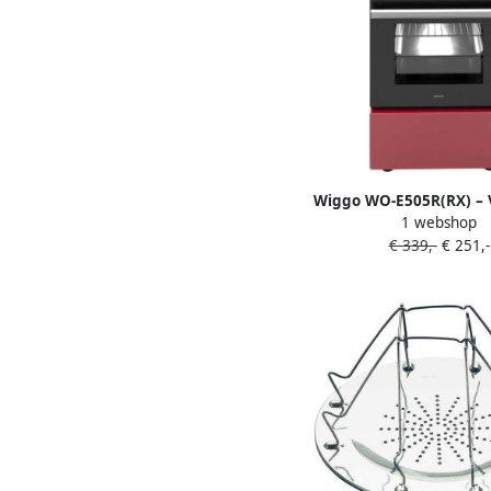
Wiggo WO‑E505R(RX) – 
1 webshop
gasfornuis – 50 cm – 4
€ 339,-
€ 251,-
– 52L elektrische ove
Roestvrijstaal – Stijlvo
timerfunctie – 5 jaar 