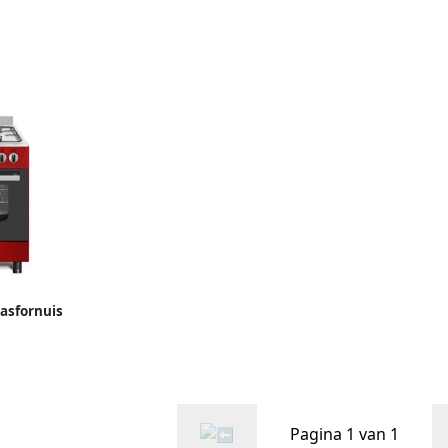
rs 4 kw
hete lucht grill 5 krachtige
Range
paangas
branders 4 kw WOK natuurgas
propaan gas
asfornuis
standen
5 Jaar
Rvs
Pagina 1 van 1