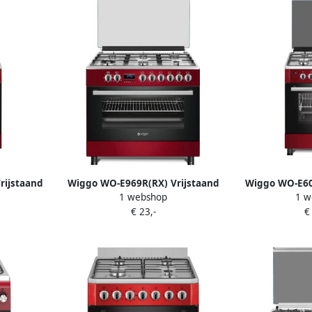
rijstaand
Wiggo WO-E969R(RX) Vrijstaand
Wiggo WO-E609
1 webshop
1 w
6 Liter 4
Gasfornuis 90 cm 110 Liter 6
cm Gasfor
€ 23,-
€
B 5 jaar
pitten Energieklasse B 5 jaar
vs
garantie Rood Rvs