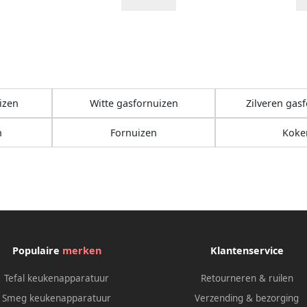
izen
Witte gasfornuizen
Zilveren gas
n
Fornuizen
Koke
Populaire
merken
Klantenservice
Tefal keukenapparatuur
Retourneren & ruilen
Smeg keukenapparatuur
Verzending & bezorging