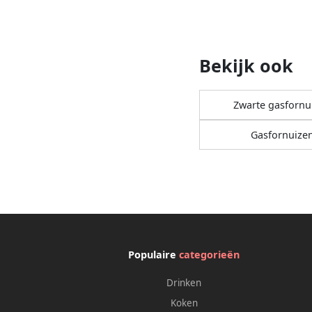
Bekijk ook
Zwarte gasfornu
Gasfornuize
Populaire
categorieën
Drinken
Koken