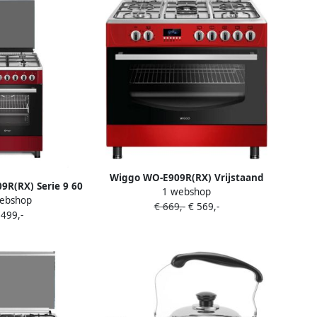
Wiggo WO-E909R(RX) Vrijstaand
R(RX) Serie 9 60
1 webshop
Gasfornuis 90 cm 110 Liter 5
ebshop
nuis Rood Rvs
€ 669,-
€ 569,-
pitten Energieklasse B 5 jaar
 499,-
garantie Rood Rvs