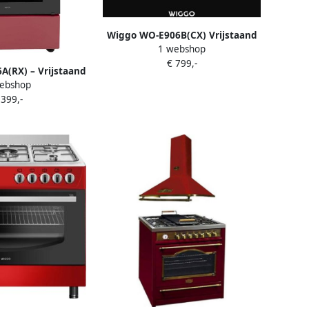
Wiggo WO-E906B(CX) Vrijstaand
1 webshop
Gasfornuis 90 cm 110 Liter 5
€ 799,-
pitten Energieklasse A 5 jaar
(RX) – Vrijstaand
garantie Creme
ebshop
 Elektrische Oven
 399,-
m) – Rood