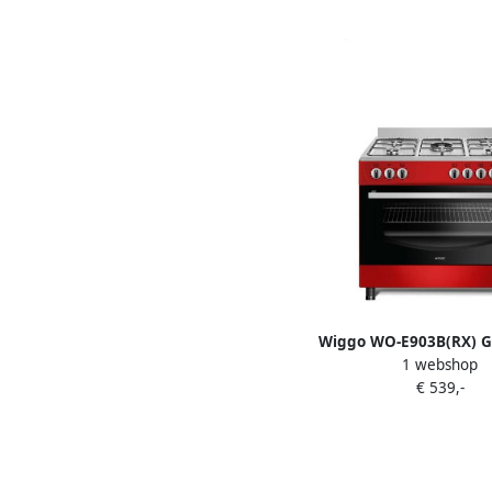
hoogwaardige brande
WOK Natuurgas Pro
Wiggo WO-E903B(RX) G
1 webshop
5 Kookzones 5 Oven
€ 539,-
Wokbrander Timer 
Garantie Rood 