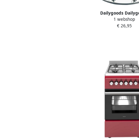
Dailygoods Daily
1 webshop
Campingbroodrooster G
€ 26,95
broodrooster Roestvrij 
4 sneden toast Idea
kamperen Handig voo
Geschikt