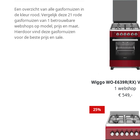
Een overzicht van alle gasfornuizen in
de kleur rood. Vergelijk deze 21 rode
gasfornuizen van 1 betrouwbare
webshops op model, prijs en maat.
Hierdoor vind deze gasfornuizen
voor de beste prijs en sale.
Wiggo WO-E639R(RX) V
1 webshop
Gasfornuis Wok 60 cm 6
€ 549,-
pitten Energieklasse 
garantie Rood R
25%