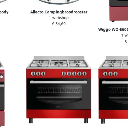
goody
Allecto Campingbroodrooster
1 webshop
asfornuis
Gasfornuis broodrooster
€ 34,60
staal voor
Roestvrij staal voor 4 sneden
Wiggo WO-E606A
al voor
toast Ideaal voor kamperen
1 w
Gasfornuis met
r toast
Handig voor toast Geschikt
€
(60 c