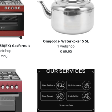
Omgoods- Waterkoker 5 5L
R(RX) Gasfornuis
1 webshop
Roestvrij Staal Theeketel
ebshop
 7 Ovenstanden
€ 69,95
Comfortabele Grip Geschikt voor
 799,-
 Timer 5 Jaar
Inductie Gasfornuis Efficiënte
e Rood Rvs
Verwarming Zilver