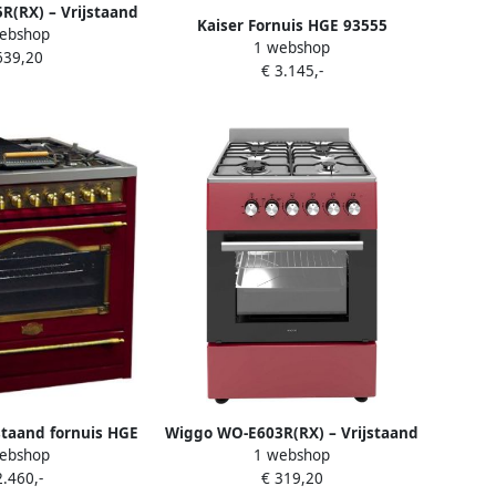
(RX) – Vrijstaand
Kaiser Fornuis HGE 93555
ebshop
0 cm – 5 kookzones
1 webshop
RotEm+A 9315 RotEm retro
639,20
ander – 110L
€ 3.145,-
elektrisch gasfornuis 90 cm incl
e oven – Rood
afzuigkap 90 cm
al – Elektrische
tsteking &
g – Energieklasse
aar garantie
jstaand fornuis HGE
Wiggo WO‑E603R(RX) – Vrijstaand
ebshop
1 webshop
etro elektrische
gasfornuis – 60 cm – 4 kookzones
2.460,-
€ 319,20
gasfornuis 90 cm
– 56L elektrische oven – Rood