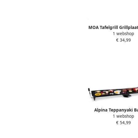
MOA Tafelgrill Grillplaa
1 webshop
Teppanyaki Elektrisch 
€ 34,99
Regelbare Thermostaa
aanbaklaag TG203B
Alpina Teppanyaki B
1 webshop
1800W Gourmet Grillp
€ 54,99
Tafelgrill met Inst
Thermostaat Grill Plaa
cm voor 8 tot 10 Perso