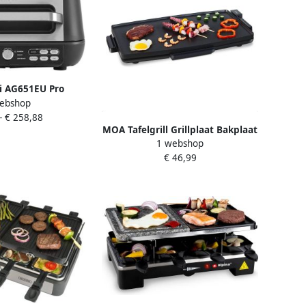
i AG651EU Pro
ebshop
e Grill en Airfryer
-
€ 258,88
s Inclusief Extra
MOA Tafelgrill Grillplaat Bakplaat
Grillplaat en
1 webshop
Teppanyaki Elektrisch 68 x 36 cm
hermometer
€ 46,99
Regelbare Thermostaat Anti-
aanbaklaag TG218B Zwart