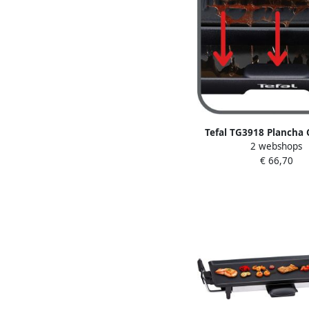
Tefal TG3918 Plancha
2 webshops
Grillplaat Bakplaat
€ 66,70
aanbaklaag 2000W 
Design