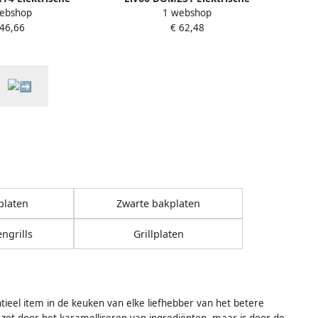
ebshop
1 webshop
t Teppan Yaki
Grillplaat XXL Teppan Yaki
 46,66
€ 62,48
platen
Zwarte bakplaten
ngrills
Grillplaten
ntieel item in de keuken van elke liefhebber van het betere