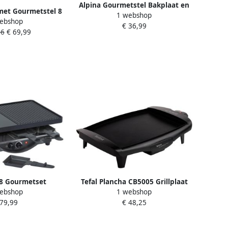
Alpina Gourmetstel Bakplaat en
met Gourmetstel 8
1 webshop
Steengrill Incl. 8 Spatels en
ebshop
Gourmetset en
€ 36,99
Raclettepannetjes 1200-1400
66
€ 69,99
rill met regelbare
Watt Regelbare Thermostaat
Raclette functie
Anti-Aanbaklaag Indicatielicht
lusief 8 pannetjes
en spatels
8 Gourmetset
Tefal Plancha CB5005 Grillplaat
ebshop
1 webshop
grillplaat Grill
35 x 25 cm 4 personen 1800W-
 79,99
€ 48,25
t grillpatroon en
Regelbare thermostaat Anti-
8 personen 1400
aanbaklaag Zwart
Watt