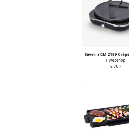
Severin CM 2199 Crêp
1 webshop
XXL Grillplaat Ø 3
€ 76,-
Antiaanbaklaag – Voor
Hartige Crêpe