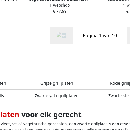
1 webshop
1 w
MET WARMHOUDLADE
Grillplaa
sonen
€ 77,99
€
Pagina 1 van 10
aten
Grijze grillplaten
Rode grill
lls
Zwarte yaki grillplaten
Zwarte stee
platen
voor elk gerecht
vlees, vis of vegetarische gerechten, een zwarte grillplaat is een esse