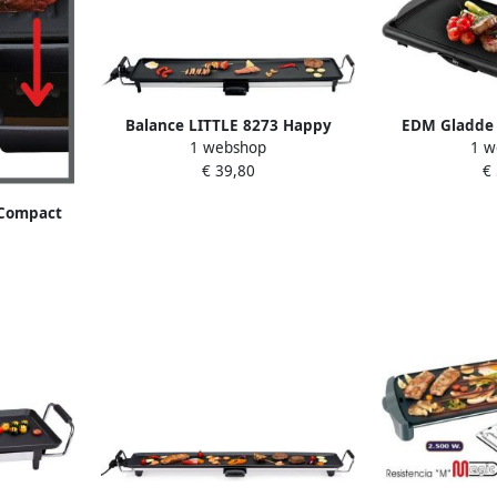
Balance LITTLE 8273 Happy
EDM Gladde G
1 webshop
1 w
Plancha 50 Elektrische plancha 4-
2
€ 39,80
€
6 personen Antiaanbaklaag
2000W Zwart Roestvrij staal
 Compact
 Anti-
Compact