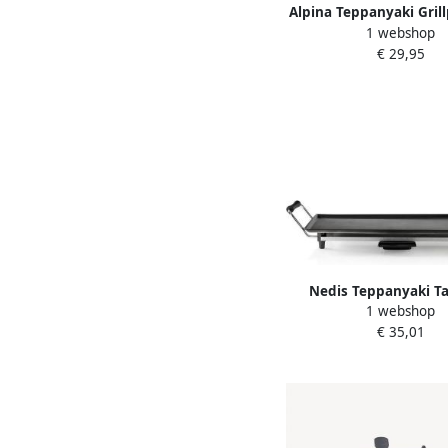
Alpina Teppanyaki Grill
1 webshop
28 CM 230V 2000W 
€ 29,95
Nedis Teppanyaki Taf
1 webshop
Bakoppervlak (l x b): 4
€ 35,01
cm 5 Warmte Sta