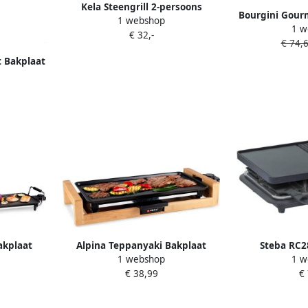
Kela Steengrill 2-persoons
Bourgini Gour
1 webshop
1 w
personen 
€ 32,-
€ 74,
elektrische g
thermostaat 
t Bakplaat
voor kaas Inc
56 x 30 cm
en hout
t Anti-
 Zwart
akplaat
Alpina Teppanyaki Bakplaat
Steba RC2
1 webshop
1 w
laat XL
2000W Gourmet Grillplaat XL
tweezijdige 
€ 38,99
€
elbare
Tafelgrill met Instelbare
oppervlakte me
t 87 x 23
Thermostaat Grill Plaat 43 x 22 5
gladde zone 
nen Anti-
cm voor 2 tot 4 Personen Anti-