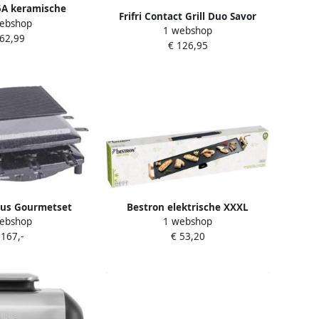
5A keramische
Frifri Contact Grill Duo Savor
ebshop
00 Watt PFOA-vrij
1 webshop
CGPL2000 | Contactgrills |
 62,99
lak 46 x 28 cm- 4
€ 126,95
5412144020014
nen zwart
lus Gourmetset
Bestron elektrische XXXL
ebshop
1 webshop
llplaat Steengrill 8
Grillplaat voor 10 Personen
 167,-
€ 53,20
n PFAS vrij
Teppanyaki Bakplaat met
antiaanbaklaag & bamboe
handgrepen in aziatisch design
2000W zwart