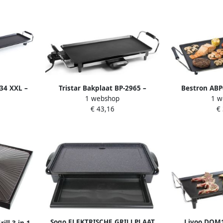
S
Aanbaklaag Bamboo RVS
834 XXL –
Tristar Bakplaat BP-2965 –
Bestron ABP
1 webshop
1 w
 op tafel
Gourmet bakplaat voor op tafel
Bakplaat v
€ 43,16
€
00 cm Voor
Grillplaat elektrisch 46 cm Voor 4
Tafelgrill
egelbare
tot 6 personen Met regelbare
antiaanbaklaa
baklaag
thermostaat Antiaanbaklaag
2000
Zwart
Sogo ELEKTRISCHE GRILLPLAAT
Livoo DOM1
ill 3 in 1