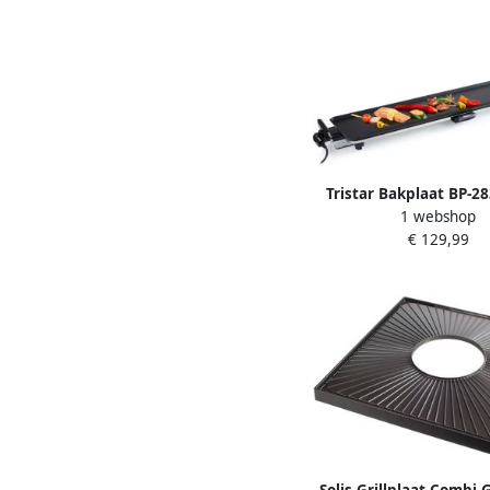
Aanbaklaag RV
Tristar Bakplaat BP-2
1 webshop
Gourmet bakplaat voor
€ 129,99
Grillplaat elektrisch 1
10 12 personen Met r
thermostaat Antiaan
Zwart
Solis Grillplaat Combi Gr