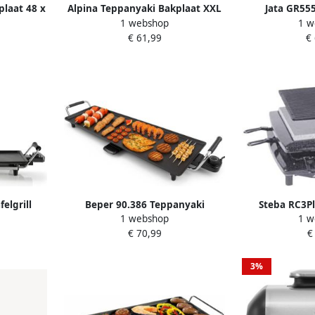
plaat 48 x
Alpina Teppanyaki Bakplaat XXL
Jata GR55
1 webshop
1 w
Zwart
Grillplaat 2000W Grill en Gourmet
grillplaat 25
€ 61,99
€
Plaat Electrisch Plancha 100 x 20
grill opperv
cm met Verstelbare Thermostaat
perso
Anti-Aanbaklaag en Lekbak
elgrill
Beper 90.386 Teppanyaki
Steba RC3P
1 webshop
1 w
7.5 x 26.5
Bakplaat 70.5x23.5 cm
tweezijdige gri
€ 70,99
€
nden
Teppanyaki Bakplaat Elektrische
persone
Grillplaat Japanse Bakplaat
Tafelgrill Teppanyaki Grill
3%