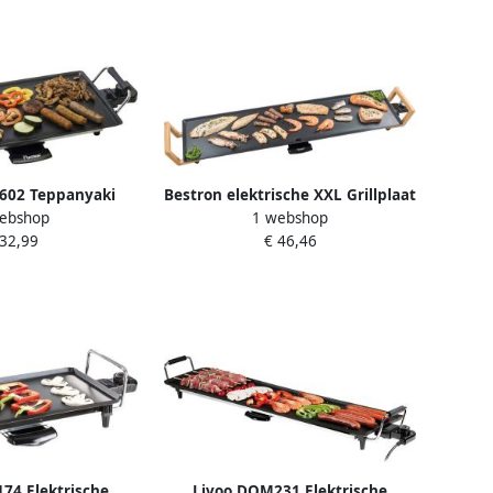
602 Teppanyaki
Bestron elektrische XXL Grillplaat
ebshop
1 webshop
oor 4 Personen
voor 8 Personen Teppanyaki
 32,99
€ 46,46
 electrisch met
Bakplaat met antiaanbaklaag &
g Grillplaat met
bamboe handgrepen in aziatisch
W zwart
design 1800W zwart
74 Elektrische
Livoo DOM231 Elektrische