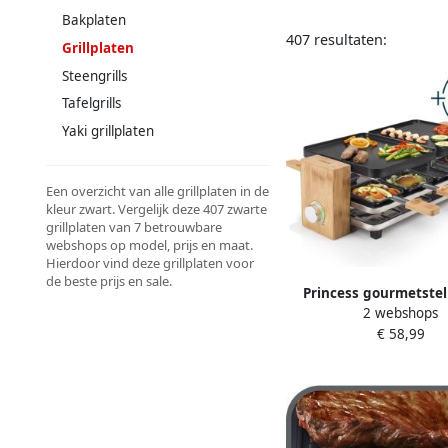
Bakplaten
407 resultaten:
Grillplaten
Steengrills
Tafelgrills
Yaki grillplaten
Een overzicht van alle grillplaten in de
kleur zwart. Vergelijk deze 407 zwarte
grillplaten van 7 betrouwbare
webshops op model, prijs en maat.
Hierdoor vind deze grillplaten voor
de beste prijs en sale.
Princess gourmetstel
2 webshops
Raclette en Steengril
€ 58,99
Bamboe Regelbare the
1300W 2 grillplaten 
Steengrill 8 pannetje
snoer Parking deck
ongebruikte pannetj