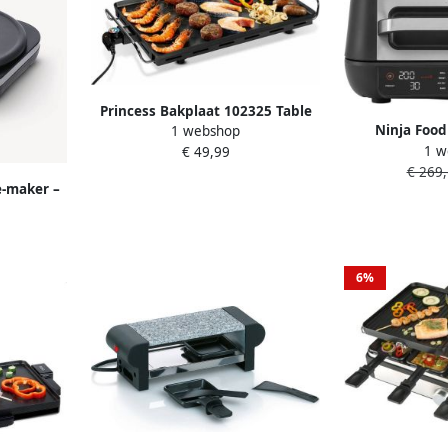
Princess Bakplaat 102325 Table
Ninja Food
1 webshop
Chef Classic Grillplaat Gourmet
1 w
Multifunctionel
€ 49,99
60x36 cm 2500W 2 meter snoer
€ 269,
7 Kookfunctie
Regelbare thermostaat Voor 8 tot
e-maker –
Plancha 
10 personen Teppanyaki voor
8 cm –
Braadt
binnen en buiten
 Zoete en
s
6%