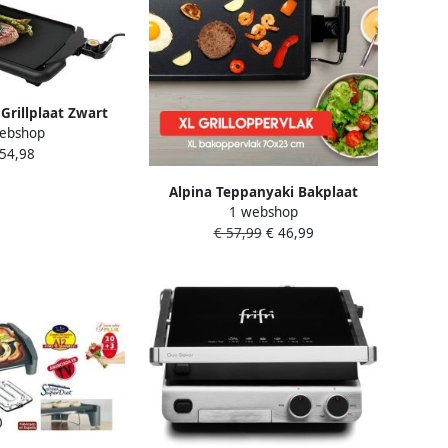
rillplaat Zwart
ebshop
000 W
 54,98
Alpina Teppanyaki Bakplaat
1 webshop
2000W Gourmet Grillplaat XL
€ 57,99
€ 46,99
Tafelgrill met Instelbare
Thermostaat Grill Plaat 70 x 23
cm voor 4 tot 6 Personen Anti-
Aanbaklaag RVS