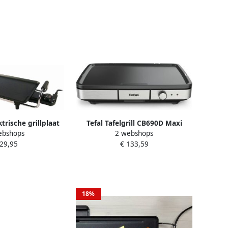
trische grillplaat
Tefal Tafelgrill CB690D Maxi
ebshops
2 webshops
0 Watt
Plancha XXL antiaanbaklaag
 29,95
€ 133,59
inclusief afneembare
windbescherming + houten
spatel
18%