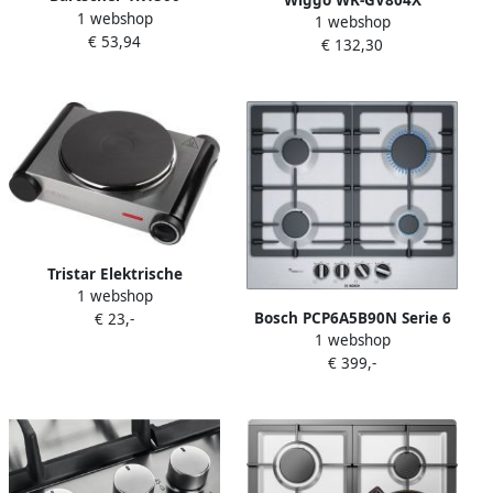
Wiggo WK-GV804X
1 webshop
elektrische kookplaat 1500
1 webshop
Vrijstaande gaskookplaat
€ 53,94
watt RVS
€ 132,30
60 cm Rvs
Tristar Elektrische
1 webshop
Kookplaat KP-6191 – 1
Bosch PCP6A5B90N Serie 6
€ 23,-
kookzone Geschikt voor
1 webshop
Inbouw gaskookplaat
kleine en grote pannen
€ 399,-
1500 Watt – Voor elektrisch
koken RVS