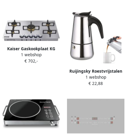
Vlambeveiliging: geen vlam
= geen gas
Kaiser Gaskookplaat KG
1 webshop
9236 Turbo -90 cm
€ 702,-
Roestvrijstalen kookplaat
met Anti-Touch-effect
Ruijingsky Roestvrijstalen
magnetische gietijzeren
1 webshop
mokkapot – Maximale
pannendragers geschikt
€ 22,88
breedte 9 7 cm maximale
voor aardgas & vloeibaar
hoogte 19 8 cm – Geschikt
gas drievoudige Turbo
voor inductiekookplaten –
WOK-brander
Espressomachines –
Koffiezetapparaten –
Mokkapotten – Klassieke
achthoekige espressopot