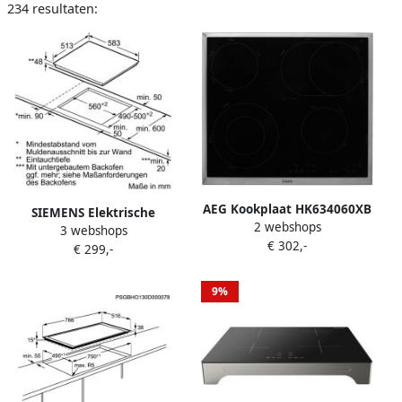
234 resultaten:
AEG Kookplaat HK634060XB
SIEMENS Elektrische
2 webshops
| Vitrokeramische
3 webshops
kookplaat van
€ 302,-
kookplaten |
€ 299,-
SCHOTTCERAN ET645HN17E
Keuken&Koken Kookplaten
touchcontrol functie voor
| 949 492 154
een eenvoudige &
9%
innovatieve bediening