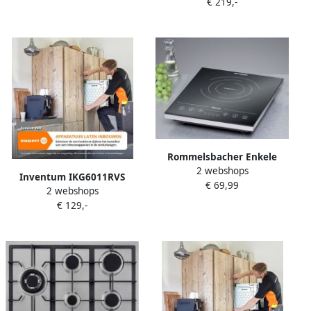
€ 219,-
kookplaten |
Pauzefunctie Kinderslot
Keuken&Koken Kookplaten
| 8715393359476
Rommelsbacher Enkele
2 webshops
inductiekookplaat CT 2010
Inventum IKG6011RVS
€ 69,99
IN
2 webshops
inbouw gaskookplaat 59 cm
€ 129,-
4-pits Geïntegreerde
vonkontsteking Geschikt
voor Nederlands gas Na
ombouw ook geschikt voor
Belgisch gas en propaan
butaan RVS Zwart