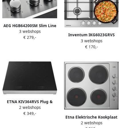
AEG HGB64200SM Slim Line
3 webshops
Inbouw gaskookplaat
Inventum IKG6023GRVS
€ 279,-
3 webshops
inbouw gaskookplaat 59 cm
€ 170,-
4-pits Gietijzeren
pandragers Geïntegreerde
vonkontsteking Geschikt
voor Nederlands gas Na
ombouw ook geschikt voor
Belgisch gas en propaan
butaan RVS Zwart
ETNA KIV364RVS Plug &
2 webshops
Cook inductiekookplaat (59
€ 349,-
cm) 4 Kookzones Bediening
Etna Elektrische Kookplaat
per zone Centrale aan uit
2 webshops
KE158RVS | Elektrische
bediening 10 standen