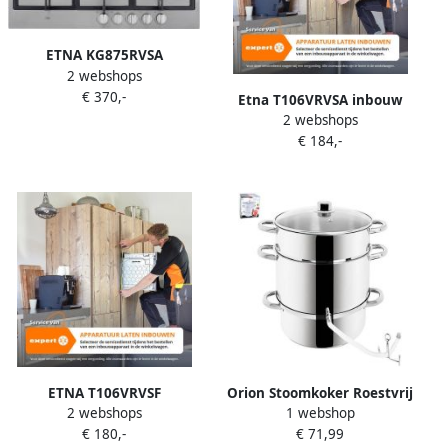
ETNA KG875RVSA
2 webshops
Gaskookplaat 5 pits met
€ 370,-
wokbrander 75 cm RVS
Etna T106VRVSA inbouw
2 webshops
gaskookplaat met
€ 184,-
vlambeveiliging
ETNA T106VRVSF
Orion Stoomkoker Roestvrij
2 webshops
1 webshop
Gaskookplaat RVS 4 pits
Staal 8L Geschikt voor Alle
€ 180,-
€ 71,99
Handmatige ontsteking
Kookplaten