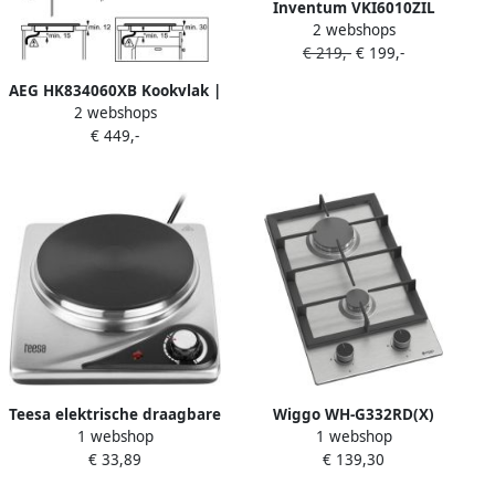
Inventum VKI6010ZIL
2 webshops
inductie kookplaat 4
€ 219,-
€ 199,-
kookzones 59 cm 1-fase
plug en play Boost Timer
AEG HK834060XB Kookvlak |
Kinderslot Tot 2600 W
2 webshops
Vitrokeramische kookplaten
Vrijstaand Zilver Zwart
€ 449,-
| Keuken&Koken
Kookplaten | 949 595 010
Teesa elektrische draagbare
Wiggo WH-G332RD(X)
1 webshop
1 webshop
kookplaat 1-pits 1500 Watt
Inbouw Gaskookplaat 30 cm
€ 33,89
€ 139,30
TSA0202
2 Kookzones Gietijzeren
pannendragers 5 jaar