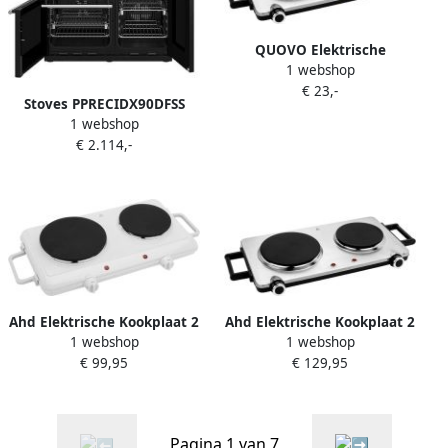
QUOVO Elektrische
1 webshop
Kookplaat 2 Pits Elektrische
€ 23,-
Fornuis Elektrische
Stoves PPRECIDX90DFSS
Kookplaat Vrijstaand 2
1 webshop
Range-fornuis Electrisch
Kookzones Kinderslot Zilver
€ 2.114,-
Gaskookplaat Roestvrijstaal
53cm x 35cm x 10cm
Ahd Elektrische Kookplaat 2
Ahd Elektrische Kookplaat 2
1 webshop
1 webshop
Pits Elektrische Fornuis
Pits Elektrische Fornuis
€ 99,95
€ 129,95
Elektrische Kookplaat
Elektrische Kookplaat
Vrijstaand 2 Kookzones
Vrijstaand 2 Kookzones
Kinderslot Wit 50cm x 33cm
Kinderslot Zilver 53cm x
x 10cm
35cm x 10cm
Pagina 1 van 7