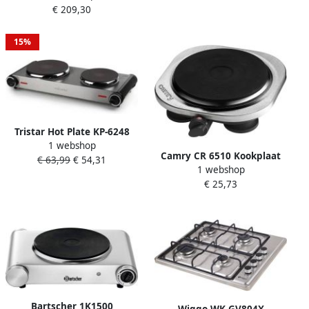
€ 209,30
brander 60 cm 4 Kookzones
Gietijzeren pannendragers
5 jaar garantie
15%
Roestvrijstaal
Tristar Hot Plate KP-6248
1 webshop
Vrijstaande Elektrische
Camry CR 6510 Kookplaat
€ 63,99
€ 54,31
Kookplaat Regelbare
1 webshop
elektrisch enkel 1500W
temperatuur 2 kookzones
€ 25,73
RVS
Bartscher 1K1500