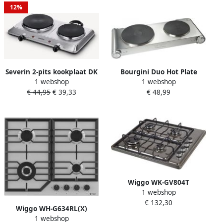
garantie Roestvrijstaal
12%
Severin 2-pits kookplaat DK
Bourgini Duo Hot Plate
1 webshop
1 webshop
1014 ca. 2.500 w traploze
Elektrische Kookplaat 2 pits
€ 44,95
€ 39,33
€ 48,99
temperatuurinstelling 2
regelaars
Wiggo WK-GV804T
1 webshop
Vrijstaande gaskookplaat
€ 132,30
60 cm Titanium
Wiggo WH-G634RL(X)
1 webshop
Inbouw Gaskookplaat Wok