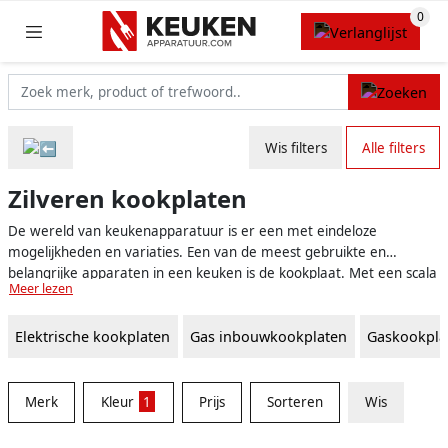
Wis filters
Alle filters
Zilveren kookplaten
De wereld van keukenapparatuur is er een met eindeloze
mogelijkheden en variaties. Een van de meest gebruikte en
belangrijke apparaten in een keuken is de kookplaat. Met een scala
Meer lezen
aan afwerkingen en kleuren beschikbaar, kan het lastig zijn om een
keuze te maken. Zilveren kookplaten kunnen hierin een stijlvolle en
Elektrische kookplaten
Gas inbouwkookplaten
Gaskookpla
tijdloze optie zijn, die perfect past bij diverse keukenstijlen. In dit
overzicht wordt uitgelicht wat zilveren kookplaten zo speciaal
maakt, en waarom deze een uitstekende keuze zijn voor jouw
keuken.
Merk
Kleur
1
Prijs
Sorteren
Wis