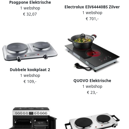
Psogpone Elektrische
Electrolux EIV64440BS Zilver
1 webshop
kookplaat – 3500W –
1 webshop
Ingebouwd 60 cm
€ 32,07
Draagbaar – 1 brander met
€ 701,-
Inductiekookplaat zones 4
stekker – 220V infrarood –
zone(s)
Kinderveiligheidsslot –
Timer – Touchscreen +
draaiknoppen
Dubbele kookplaat 2
1 webshop
kookzones 1x 15 cm plaat
QUOVO Elektrische
€ 109,-
1x 18 cm plaat traploze
1 webshop
Kookplaat 2 Pits Elektrische
temperatuurinstelling
€ 23,-
Fornuis Elektrische
roestvrij staal zwart
Kookplaat Vrijstaand 2
elektrische kookplaat
Kookzones Kinderslot Zilver
compact keukenapparaat
52cm x 30cm x 8cm
46 x 29 x 7 cm