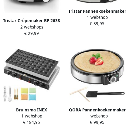
Tristar Pannenkoekenmaker
1 webshop
2-in-1 BP-2639 Pancakes
Tristar Crêpemaker BP-2638
€ 39,95
maker met omkeerbare
2 webshops
Pannenkoekenmaker 30
plaat Voor pannenkoeken
€ 29,99
centimeter Regelbare
en mini Pancakes Regelbare
Thermostaat Inclusief
thermostaat – Inclusief
accessoires RVS
Accessoires RVS
Bruinsma INEX
QORA Pannenkoekenmaker
1 webshop
1 webshop
Poffertjesmaker Elektrisch
Pancake maker Pannenkoek
€ 184,95
€ 99,95
Mini Pannenkoeken Maker
Zilver ‎33cm x 37cm x 11cm
Dorayaki Bakmachine
1700W – Dubbele Mini