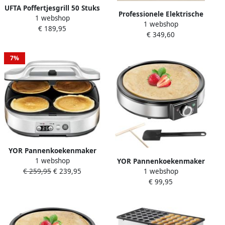
UFTA Poffertjesgrill 50 Stuks
Professionele Elektrische
1 webshop
Mini Pannenkoekenmaker
1 webshop
Pannenkoekenmaker 45 cm
€ 189,95
1700W Dubbele
€ 349,60
Gietijzer Crêpe en Gozleme
Temperatuurregeling Anti-
Apparaat
Aanbak Professioneel Zilver
7%
YOR Pannenkoekenmaker
1 webshop
YOR Pannenkoekenmaker
Pancake maker Pannenkoek
1 webshop
€ 259,95
€ 239,95
Pancake maker Pannenkoek
Zilver 32cm x 37cm x 13cm
€ 99,95
Zilver ‎33cm x 37cm x 11cm