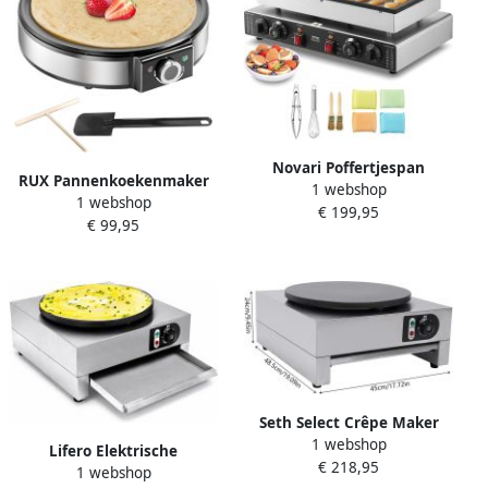
Novari Poffertjespan
RUX Pannenkoekenmaker
1 webshop
elektrisch
1 webshop
Pancake maker Pannenkoek
€ 199,95
Pannenkoekenmaker
€ 99,95
Zilver ‎33cm x 37cm x 11cm
Krachtige prestaties 1700W
Capaciteit voor 50 stuks
Seth Select Crêpe Maker
1 webshop
3000W – Professionele
Lifero Elektrische
€ 218,95
Pannenkoekenplaat – Anti-
1 webshop
Pannenkoekenmaker Crêpe