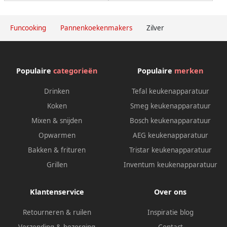
Funcooking
Pannenkoekenmakers
Zilver
Populaire
categorieën
Populaire
merken
Drinken
Tefal keukenapparatuur
Koken
Smeg keukenapparatuur
Mixen & snijden
Bosch keukenapparatuur
Opwarmen
AEG keukenapparatuur
Bakken & frituren
Tristar keukenapparatuur
Grillen
Inventum keukenapparatuur
Klantenservice
Over ons
Retourneren & ruilen
Inspiratie blog