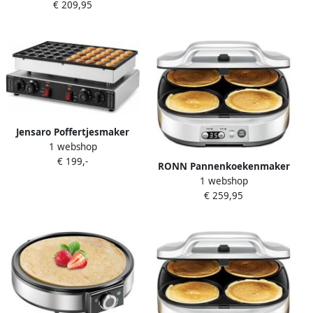
aanbak – Inclusief Spatel
€ 209,95
Maker Pannenkoekenplaat
Silver
Tafelmodel Incl. Spatel
Pancake Maker Pannenkoek
Jensaro Poffertjesmaker
1 webshop
Mini Pannenkoekenmaker
€ 199,-
Wafelmaker 50 stks RVS
RONN Pannenkoekenmaker
Antiaanbaklaag 1700W
1 webshop
Pancake maker Pannenkoek
Elektrische Bakplaat
€ 259,95
Zilver ‎32cmx 37cm x 13 cm
Dubbele
Temperatuurregeling