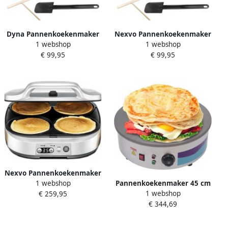
Dyna Pannenkoekenmaker
Nexvo Pannenkoekenmaker
1 webshop
1 webshop
Pancake maker Pannenkoek
Pancake maker Pannenkoek
€ 99,95
€ 99,95
Zilver ‎‎33cm x 37cm x 11cm
Zilver ‎‎33cm x 37cm x 11cm;
1.9 kg
Nexvo Pannenkoekenmaker
1 webshop
Pannenkoekenmaker 45 cm
Pancake maker Pannenkoek
1 webshop
€ 259,95
Professionele crêpemaker
Zilver ‎32cm x 37cm x 13 cm
€ 344,69
voor crêpes galettes
burrito's en taco's