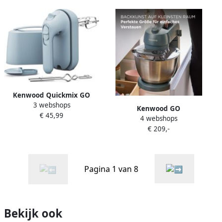
BLF01PBEU
Kenwood Quickmix GO
3 webshops
handmixer HMP40.000GY
Kenwood GO
€ 45,99
Grijs Alles in één
4 webshops
keukenmachine
opbergsysteem
€ 209,-
KZM35.000GY Blauw 4L
Geïntegreerde maatlepel
mengkom Handvat voor
350W 5 snelheden en slow
gemakkelijk verplaatsen
start 30% gerecycled plastic
Compacte keukenrobot
[onderdeel GO collectie]
Pagina 1 van 8
Opbergen in keukenkast of
lade [onderdeel GO
collectie]
Bekijk ook