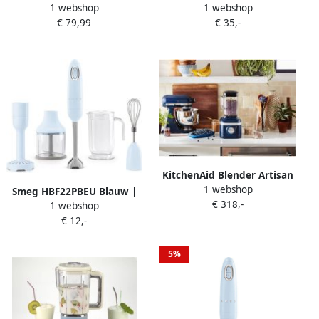
1 webshop
1 webshop
Blender 1100 Watt glazen
hakmolen 600 ml Inhoud
€ 79,99
€ 35,-
kan 1 5 liter inhoud Ice
400 Watt-| 2 snelheden
crush Blauw
Blauw
KitchenAid Blender Artisan
1 webshop
Glazen kan van 1 4 L 1200W
Smeg HBF22PBEU Blauw |
€ 318,-
Smoothie maker Inkt blauw
1 webshop
Mixers | Keuken&Koken
€ 12,-
Keukenapparaten |
8017709318222
5%