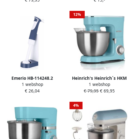
€ 79,95
€ 15,-
Keukenmachine 1100 watt
Kneedmachine RETRO
5 liter Blauw
Blauw 5L 1100 watt
12%
Emerio HB-114248.2
Heinrich's Heinrich´s HKM
1 webshop
1 webshop
Staafmixerset 1 Snelheid
8078 keukenmachine 1400
€ 26,04
€ 79,95
€ 69,95
RVS messen op standaard
Watt XXL blauw
4%