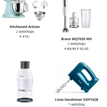
Kitchenaid Artisan
2 webshops
5KSM175PSEIC Ijsblauw |
€ 479,-
Keukenrobots |
Braun MQ7020 WH
Keuken&Koken
2 webshops
Staafmixer 1000 W BPA-vrij
Keukenapparaten |
€ 63,95
€ 60,40
Traploze snelheidsinstelling
5KSM175PSEIC
Met mixbeker Wit Zilver
Livoo Handmixer DOP162B
1 webshop
200 W