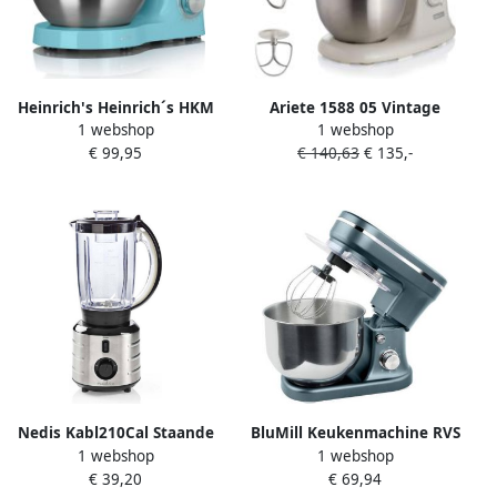
Heinrich's Heinrich´s HKM
Ariete 1588 05 Vintage
1 webshop
1 webshop
6278 keukenmachine 1300
keukenmachine 5.5 liter 3
€ 99,95
€ 140,63
€ 135,-
Watt XL blauw
accessoires 2400 Watt 7
snelheden Blauw
Nedis Kabl210Cal Staande
BluMill Keukenmachine RVS
1 webshop
1 webshop
Blender 500 W 1 5 L
6 Snelheden
€ 39,20
€ 69,94
Roestvrij Staal
Keukenmachine met kom 5