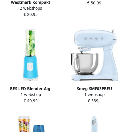
Westmark Kompakt
€ 50,99
2 webshops
universele groentesnijder
€ 20,95
BES LED Blender Aigi
Smeg SMF03PBEU
1 webshop
1 webshop
Sumino 0.6 Liter 350 Watt
Keukenmachine Stand
€ 40,99
€ 539,-
Blauw
Mixer 4 8 Liter 800 Watt 10
Snelheden Planetaire
Mengwerking Inclusief 5
Accessoires '50s Style
Pastelblauw