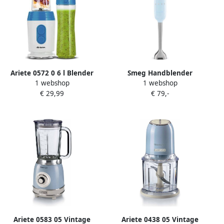
Ariete 0572 0 6 l Blender
Smeg Handblender
1 webshop
1 webshop
voor op aanrecht Blauw Wit
Pastelblauw HBF11PBEU |
€ 29,99
€ 79,-
350 W
Mixers | 8017709319601
Ariete 0583 05 Vintage
Ariete 0438 05 Vintage