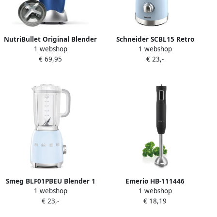
NutriBullet Original Blender
Schneider SCBL15 Retro
1 webshop
1 webshop
5-delig 600 Watt Blauw
Blender 1 5 Liter Inhoud
€ 69,95
€ 23,-
Lichtblauw
Smeg BLF01PBEU Blender 1
Emerio HB-111446
1 webshop
1 webshop
5L Pastelblauw | Blenders |
Staafmixer 250W
€ 23,-
€ 18,19
Keuken&Koken
Afneembare mixvoet Zwart
Keukenapparaten |
RVS