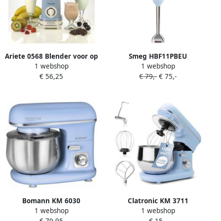
Ariete 0568 Blender voor op
Smeg HBF11PBEU
1 webshop
1 webshop
aanrecht 1 5 l Pulse
Staafmixer 700W Variabele
€ 56,25
€ 79,-
€ 75,-
function IJs-crusher 500 W
Snelheid Turbofunctie
Blauw
FlowBlend™ Technologie
RVS Mixervoet '50s Style
Pastelblauw
Bomann KM 6030
Clatronic KM 3711
1 webshop
1 webshop
Kneedmachine
Keukenmachine