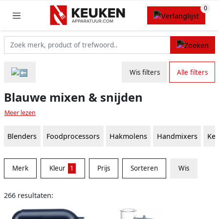
Wis filters
Alle filters
Blauwe mixen & snijden
Meer lezen
Blenders
Foodprocessors
Hakmolens
Handmixers
Keu
Merk
Kleur
1
Prijs
Sorteren
Wis
266 resultaten: