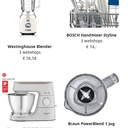
BOSCH Handmixer Styline
3 webshops
MFQ4080 roestvrijstalen
Westinghouse Blender
€ 74,-
garde kneedhaken mixvoet
3 webshops
Retro Collections vanilla
5 standen wit
€ 56,58
white 1.5 liter WKBE221WH
Braun PowerBlend 1 Jug