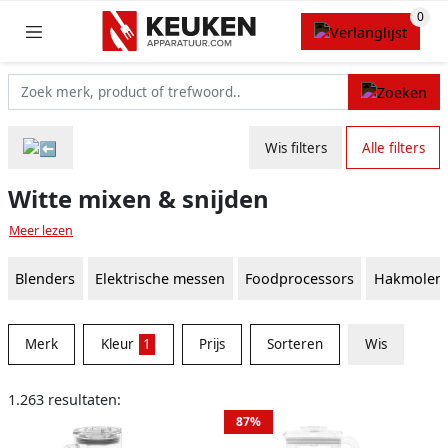
Wis filters
Alle filters
Witte mixen & snijden
Meer lezen
Blenders
Elektrische messen
Foodprocessors
Hakmolen
Merk
Kleur
1
Prijs
Sorteren
Wis
1.263 resultaten:
87%