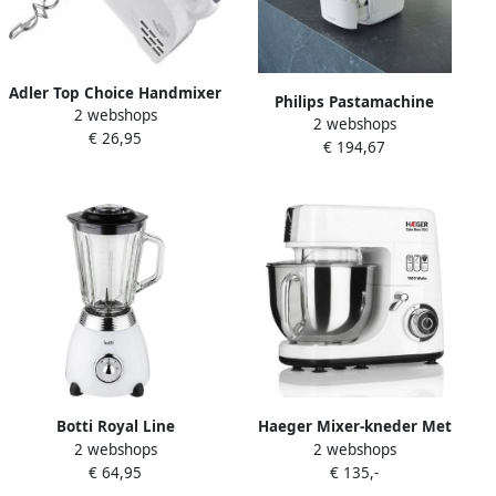
Adler Top Choice Handmixer
Philips Pastamachine
2 webshops
grijs
2 webshops
Pastamaker HR2660 00
€ 26,95
€ 194,67
Avance Collection inclusief
vorm- kneed- en persfunctie
en 6 schijven
Botti Royal Line
Haeger Mixer-kneder Met
2 webshops
2 webshops
professionele blender met 2
Kom Cake Boss 1500 W
€ 64,95
€ 135,-
snelheden 1.5L elegant en