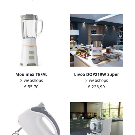
motoruitlijning voor minder
5011423003559
krachtinspanning
Moulinex TEFAL
Livoo DOP219W Super
2 webshops
2 webshops
Miniblender Vermogen 400
Cooker robot 12 snelheden
€ 55,70
€ 226,99
W Glazen kom van 0 7 liter
125 tot 5000 tpm 3 5L
Afneembare Powelix-
roestvrijstalen kom 1000W
messen Compact Krachtige
Wit
blender Minimix BL165010