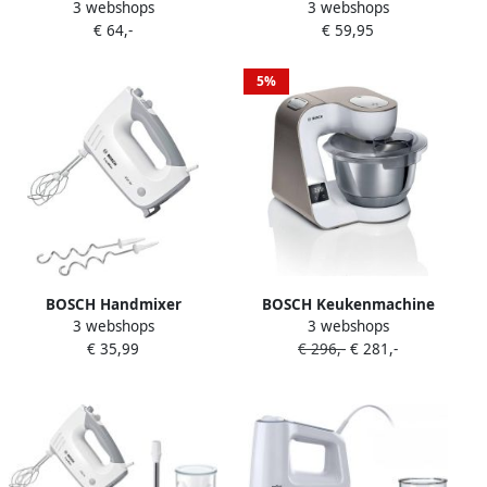
3 webshops
3 webshops
Staafmixer Inclusief
ErgoMixx MFQ36460
€ 64,-
€ 59,95
Mengbeker Hakmolen
roestvrijstalen garde
Garde en Ice-crusher
kneedhaken standaard kom
Ergonomische
wit
5%
Snelheidsregeling Geschikt
voor Sauzen en Soepen Wit
1000W
BOSCH Handmixer
BOSCH Keukenmachine
3 webshops
3 webshops
ErgoMixx MFQ36400
Serie 4 MUM5XW20
€ 35,99
€ 296,-
€ 281,-
roestvrijstalen garde
geïntegreerde weegschaal
deeghaak 5 standen wit
continu rasp- en
snijapparaat wit
champagne