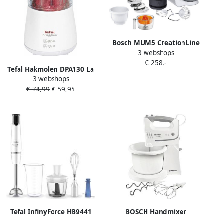
Bosch MUM5 CreationLine
3 webshops
MUM58243 Keukenmachine
€ 258,-
Wit
Tefal Hakmolen DPA130 La
3 webshops
Moulinette 300g inhoud
€ 74,99
€ 59,95
360°-deksel transparante
container
Tefal InfinyForce HB9441
BOSCH Handmixer