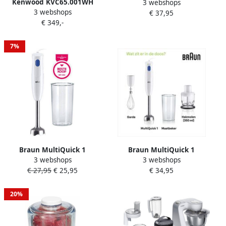
Kenwood KVC65.001WH
3 webshops
blender JB 1000 White
3 webshops
keukenmachine 1200 W 5 l
€ 37,95
Blender
€ 349,-
Roestvrijstaal Wit
Ingebouwde weegschalen
7%
Braun MultiQuick 1
Braun MultiQuick 1
3 webshops
3 webshops
MQ10.001M WH Staafmixer
MQ10.202MWH Staafmixer
€ 27,95
€ 25,95
€ 34,95
Wit
Wit
20%