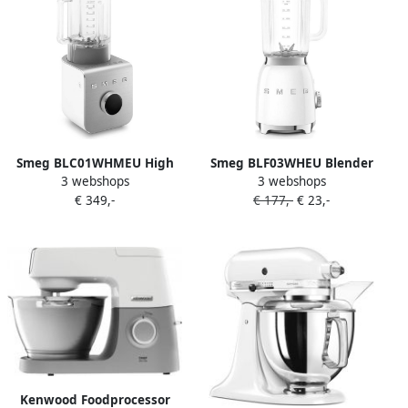
Smeg BLC01WHMEU High
Smeg BLF03WHEU Blender
3 webshops
3 webshops
Performance Blender Power
Smoothie Blender 800W 1
€ 349,-
€ 177,-
€ 23,-
Blender 1400W 1 5L Tritan
5L Tritan™ Kan 4 Snelheden
Renew Kan 9 Snelheden Ice
Ice Crush & Smoothie
Crush & Smoothie
Functie '50s Style Wit
Programma's Collezione
Mat Wit
Kenwood Foodprocessor