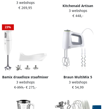
3 webshops
KVC5100T | Food Processors
Kitchenaid Artisan
€ 269,95
| 5011423195780
3 webshops
5KSM175PSEWH Wit |
€ 448,-
Keukenrobots |
Keuken&Koken
Keukenapparaten |
23%
5KSM175PSEWH
Bamix draadloze staafmixer
Braun MultiMix 5
3 webshops
3 webshops
keukenmachine 3
Handmixer HM 5100 WH
€ 359,-
€ 275,-
€ 54,99
snelheden Cordless Plus Wit
Handmixer