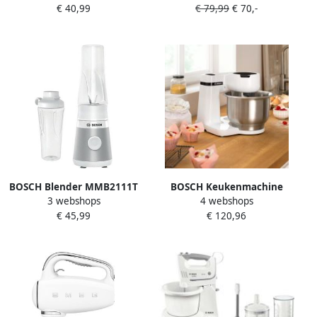
€ 40,99
€ 79,99
€ 70,-
3000 WH Smoothie+
Keuken&Koken
Staafmixer Wit
Keukenapparaten |
0X22211019
BOSCH Blender MMB2111T
BOSCH Keukenmachine
3 webshops
4 webshops
Mini VitaPower Serie 2
Serie 2 MUMS2EW00
€ 45,99
€ 120,96
40.000 toeren min
edelstalen kom wit
tritaanfles 0 6l drinkdeksel
Planetenmixers
uitloop- en breukbestendig
kneedhaken schaar- klop-
mixbesen van roestvrij
staal 4 standen