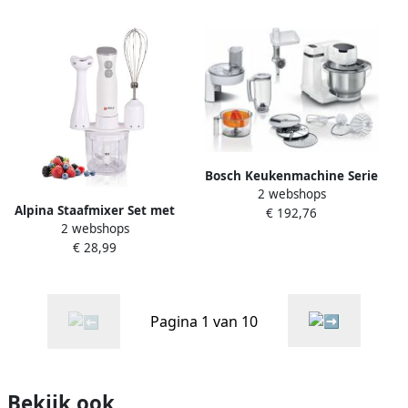
luxe uitstraling 500W wit
Pulsmodus Retro look
Bosch Keukenmachine Serie
2 webshops
2 700W 4 snelheden + turbo
Alpina Staafmixer Set met
€ 192,76
Roestvrijstalen mengkom 3
2 webshops
Hakmolen Blender en Garde
8 L Blender 1 25 L Wit
€ 28,99
2 Snelheden 250W RVS Wit
Pagina 1 van 10
Bekijk ook