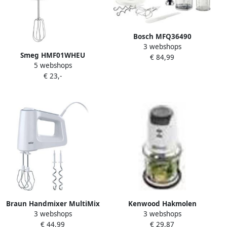
Bosch MFQ36490
3 webshops
Handmixer 450 W Wit
Smeg HMF01WHEU
€ 84,99
5 webshops
Handmixer 250W 9
€ 23,-
Snelheden Turbofunctie LED
Display Inclusief 6 RVS
Gardes & Deeghaken '50s
Style Wit
Braun Handmixer MultiMix
Kenwood Hakmolen
3 webshops
3 webshops
3 HM 3100 WH 500 W 5
CHP61.000WHEASYCH |
€ 44,99
€ 29,87
snelheden + Turbo Verticale
Hakmolens |