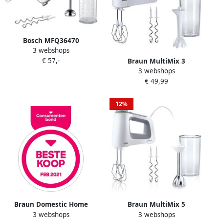
Bosch MFQ36470
3 webshops
Handmixer ErgoMixx Wit
€ 57,-
Grijs | Mixers |
Braun MultiMix 3
3 webshops
Keuken&Koken
handmixer HM 3105 WH
€ 49,99
Keukenapparaten |
Handmixer
MFQ36470
12%
Braun Domestic Home
Braun MultiMix 5
3 webshops
3 webshops
Braun Multiquick 3 MQ
HM5107WH | Mixers |