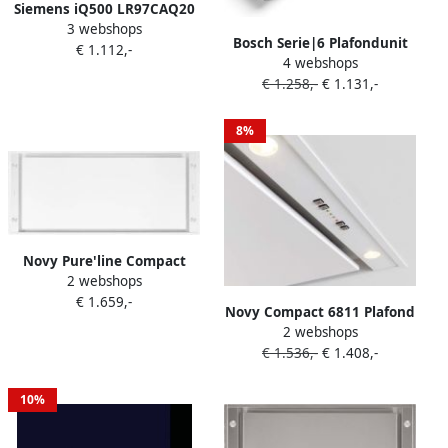
Siemens iQ500 LR97CAQ20
3 webshops
plafond afzuigkap wit
Bosch Serie|6 Plafondunit
€ 1.112,-
4 webshops
90x50 cm rvs LED HC
€ 1.258,-
€ 1.131,-
8%
Novy Pure'line Compact
2 webshops
Intégré Blanc 582 m³ h B
€ 1.659,-
Novy Compact 6811 Plafond
2 webshops
inbouw Wit 266 m³ uur B
€ 1.536,-
€ 1.408,-
10%