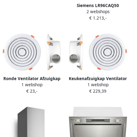
Siemens LR96CAQ50
2 webshops
plafondunit met
€ 1.213,-
naloopstand en
randafzuiging
Ronde Ventilator Afzuigkap
Keukenafzuigkap Ventilator
1 webshop
1 webshop
Plafond Luchtcirculatie
Afzuigkap Plafond Verse
€ 23,-
€ 229,39
Verbeteren Ultradun
Lucht Ultradun Ontwerp
Verzonken Medium Formaat
10cm Dik Wit