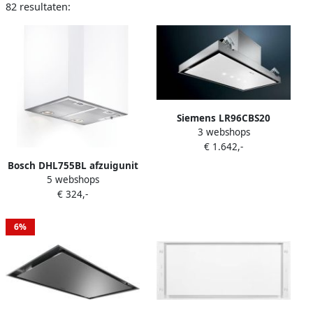
82 resultaten:
Siemens LR96CBS20
3 webshops
plafondunit met nalooptijd
€ 1.642,-
en randafzuiging
Bosch DHL755BL afzuigunit
5 webshops
met intensiefstand en 610
€ 324,-
m3 u vermogen
6%