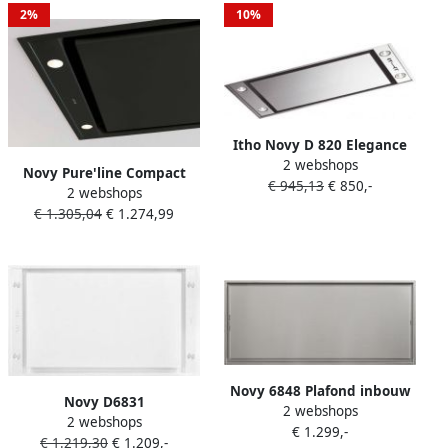
2%
10%
Itho Novy D 820 Elegance
2 webshops
Plafondafzuigkap
Novy Pure'line Compact
€ 945,13
€ 850,-
2 webshops
6812 onderbouw
€ 1.305,04
€ 1.274,99
plafondunit 650 m³ uur
Onderbouw Zwart
Novy 6848 Plafond inbouw
Novy D6831
2 webshops
Roestvrijstaal 1450 m³ uur
2 webshops
PlafondAfzuigkap
€ 1.299,-
€ 1.219,30
€ 1.209,-