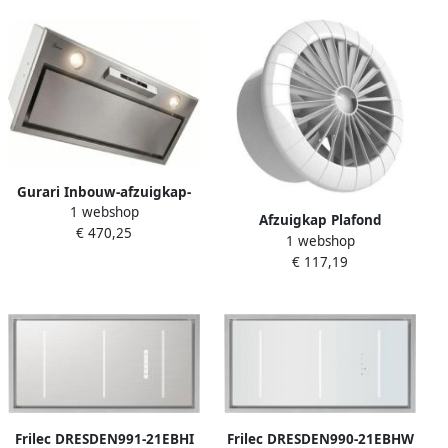
plafondafzuigkap
Gurari Inbouw-afzuigkap-
1 webshop
GCH B 545 BL 70 Prime – 70
Afzuigkap Plafond
€ 470,25
cm – 1000 m³ u – Roestvrij
1 webshop
Ventilator Muur Keuken
staal – Ventilatormodule
€ 117,19
Lucht Verversen Axiale
voor plafondafzuigkap
Cellings Fan 150 mm Wit
Frilec DRESDEN991-21EBHI
Frilec DRESDEN990-21EBHW