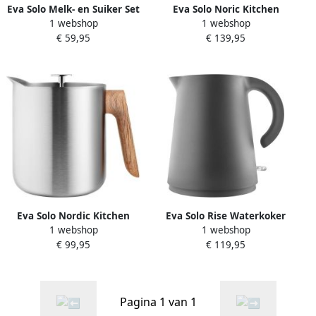
Eva Solo Melk- en Suiker Set
Eva Solo Noric Kitchen
1 webshop
1 webshop
0.25 L
Thermos Cafetière 1 L
€ 59,95
€ 139,95
Eva Solo Nordic Kitchen
Eva Solo Rise Waterkoker
1 webshop
1 webshop
Cafetière 1 L
Zwart Elektrische
€ 99,95
€ 119,95
Waterkoker 1.2 Liter
Pagina 1 van 1