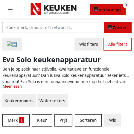
Wis filters
Alle filters
Eva Solo keukenapparatuur
Ben je op zoek naar stijlvolle, kwalitatieve en functionele
keukenapparatuur? Dan is Eva Solo keukenapparatuur zeker iets
voor jou! Eva Solo is een toonaangevend merk op het gebied van
Meer lezen
keukenapparatuur en heeft een uitgebreid assortiment aan
producten die design, kwaliteit en innovatie combineren. Van
Keukenmixers
Waterkokers
pannen en messen tot keukengadgets en keukenaccessoires, bij
Eva Solo vind je alles om je keuken praktisch en mooi in te richten.
Merk
1
Kleur
Prijs
Sorteren
Wis