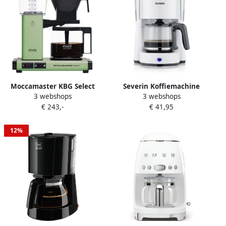
Moccamaster KBG Select
Severin Koffiemachine
3 webshops
3 webshops
Pastel Green |
KA4816 |
€ 243,-
€ 41,95
Filterkoffiezetapparaten |
Filterkoffiezetapparaten |
8712072539761
4008146034879
12%