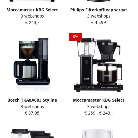
Moccamaster KBG Select
Philips Filterkoffieapparaat
3 webshops
3 webshops
Brushed |
HD7461 20 Daily Collection
€ 243,-
€ 45,99
Filterkoffiezetapparaten |
1 2 l Aroma-Twister
Keuken&Koken
druppelstop automatische
Koffie&Ontbijt |
uitschakeling zwart
6%
8712072539792
Bosch TKA8A683 Styline
Moccamaster KBG Select
3 webshops
3 webshops
Koffiezetapparaat +
Black |
€ 87,95
€ 259,-
€ 243,-
Thermoskan RVS Zwart
Filterkoffiezetapparaten |
Keuken&Koken
Koffie&Ontbijt |
8712072539877