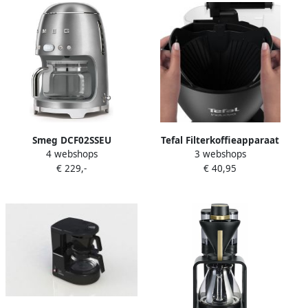
Programmeerbare
Startfunctie 50 s Style
Crème
Smeg DCF02SSEU
Tefal Filterkoffieapparaat
4 webshops
3 webshops
Filterkoffiemachine
CM5338 Incluedo 1 25 l 1 25
€ 229,-
€ 40,95
Koffiezetapparaat 10
l 10 15 kopjes uitneembare
Koppen Warmhoudfunctie
filterinzet met twee grepen
40 min Aroma Instelling
Programmeerbare
Startfunctie 50 s Style Steel