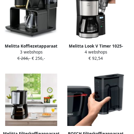
Melitta Koffiezetapparaat
Melitta Look V Timer 1025-
3 webshops
4 webshops
met bonenmaler EPOS 1024-
08 |
€ 266,-
€ 256,-
€ 92,54
04 1 l Zwart goudkleur 360°
Filterkoffiezetapparaten |
draaibare watertuit
4006508221844
Melitta Filterkoffieapparaat
BOSCH Filterkoffieapparaat