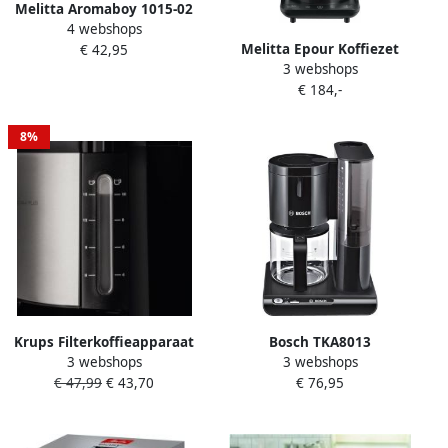
Melitta Aromaboy 1015-02
4 webshops
Koffiezetapparaat Zwart
Melitta Epour Koffiezet
€ 42,95
550 watt Ruimtebesparend
3 webshops
Zwart Goud |
design
€ 184,-
Filterkoffiezetapparaten |
4006508224258
8%
Krups Filterkoffieapparaat
Bosch TKA8013
3 webshops
3 webshops
ProAroma Plus KM321 1 25 l
Koffiezetapparaat Styline
€ 47,99
€ 43,70
€ 76,95
1 25l koffiepot papieren
Piano zwart
filter 1x4 met
aromaschakelaar 1100 w