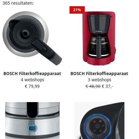
365 resultaten:
21%
BOSCH Filterkoffieapparaat
BOSCH Filterkoffieapparaat
4 webshops
3 webshops
MyMoment TKA6M273 1 l
MyMoment TKA2M114 1 25
€ 79,99
€ 46,90
€ 37,-
voor 8-12 kopjes intensief
l voor 10-15 kopjes glazen
aroma
kan 40 min.
ontkalkingsprogramma
warmhoudfunctie 1200 w
thermoskan 1200 w