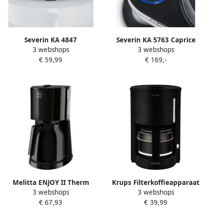
Severin KA 4847
Severin KA 5763 Caprice
3 webshops
3 webshops
Koffiezetapparaat –
Filterkoffiezetapparaat –
€ 59,99
€ 169,-
Thermoskan RVS – 8 Kopjes
Pour Over Smaak –
– 1000W – Druppelstop –
Thermoskan RVS –
Automatische Uitschakeling
Thermotronic 92–96°C –
Timer – ECBC
Melitta ENJOY II Therm
Krups Filterkoffieapparaat
3 webshops
3 webshops
Koffiemachine |
F30908 Pro Aroma met
€ 67,93
€ 39,99
Filterkoffiezetapparaten |
glazen kan 1 25l
Keuken&Koken
vulhoeveelheid 10-15 kopjes