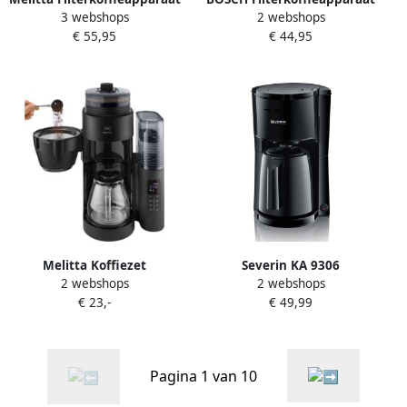
3 webshops
2 webshops
Enjoy top 1017-04 1 25 l
MyMoment TKA2M113 1 25
€ 55,95
€ 44,95
l voor 10-15 kopjes glazen
kan 40 min.
warmhoudfunctie 1200 w
Melitta Koffiezet
Severin KA 9306
2 webshops
2 webshops
AromaFresh 1030-05 |
Filterkoffiezetapparaat 1 l
€ 23,-
€ 49,99
Keuken- en Kookartikelen |
Gemalen koffie 1000 W
4006508225477
Zwart
Pagina 1 van 10