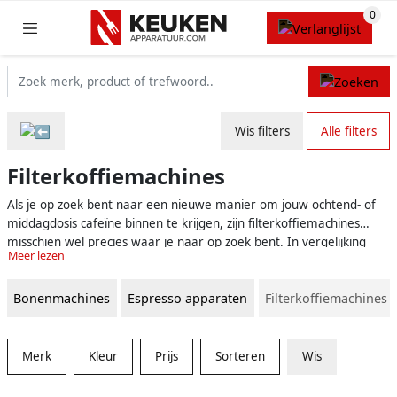
Wis filters
Alle filters
Filterkoffiemachines
Als je op zoek bent naar een nieuwe manier om jouw ochtend- of
middagdosis cafeïne binnen te krijgen, zijn filterkoffiemachines
misschien wel precies waar je naar op zoek bent. In vergelijking
Meer lezen
met espressomachines en koffiepadmachines, produceren
filterkoffiemachines een klassieke, vertrouwde kop koffie. Er zijn
Bonenmachines
Espresso apparaten
Filterkoffiemachines
veel verschillende soorten machines op de markt, dus het kan lastig
zijn om te beslissen welke het beste bij jou past.
Merk
Kleur
Prijs
Sorteren
Wis