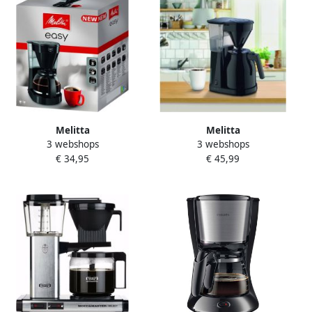
Melitta
Melitta
3 webshops
3 webshops
filterkoffiezetapparaat Easy
filterkoffiezetapparaat Easy
€ 34,95
€ 45,99
II zwart
II Therm zwart