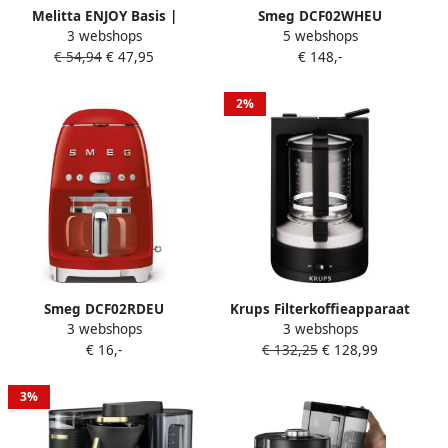
Melitta ENJOY Basis |
Smeg DCF02WHEU
3 webshops
5 webshops
Filterkoffiezetapparaten |
Filterkoffiemachine
€ 54,94
€ 47,95
€ 148,-
Keuken&Koken
Koffiezetapparaat 10
Koffie&Ontbijt | 1017-02
Koppen Warmhoudfunctie
40 min Aroma Instelling
2%
Programmeerbare
Startfunctie 50 s Style Wit
Smeg DCF02RDEU
Krups Filterkoffieapparaat
3 webshops
3 webshops
Filterkoffiemachine
KM4689 T8 1 l met
€ 16,-
€ 132,25
€ 128,99
Koffiezetapparaat 10
drukbrouwsysteem
Koppen Warmhoudfunctie
40 min Aroma Instelling
3%
Programmeerbare
Startfunctie 50 s Style Rood