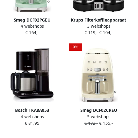
Smeg DCF02PGEU
Krups Filterkoffieapparaat
4 webshops
3 webshops
Filterkoffiemachine
KM8508.11 Duothek Plus 1 l
€ 164,-
€ 119,-
€ 104,-
Koffiezetapparaat 10
1l koffiepot papieren filter
Koppen Warmhoudfunctie
1x4 combi-automaat voor
40 min Aroma Instelling
koffie en thee
9%
Programmeerbare
Startfunctie 50 s Style
Watergroen
Bosch TKA8A053
Smeg DCF02CREU
4 webshops
5 webshops
Koffiezetapparaat RVS kan
Filterkoffiemachine
€ 81,95
€ 172,-
€ 155,-
1 15 liter (8 kopjes) Zwart
Koffiezetapparaat 10
Koppen Warmhoudfunctie
40 min Aroma Instelling