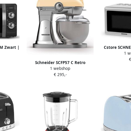
M Zwart |
Cstore SCHN
1 w
ken&Koken
Vintage ma
€
s |
functie 20 lit
Schneider SCFP57 C Retro
4
1 webshop
Keukenmachine Creme
€ 295,-