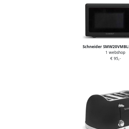
Schneider SMW20VMBL
1 webshop
Microgolfovens | Keu
€ 95,-
Microgolf&Oven
352757005529