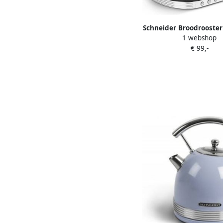
Schneider Broodrooste
1 webshop
Broodroosters | Keuk
€ 99,-
Keukenapparate
352757006650