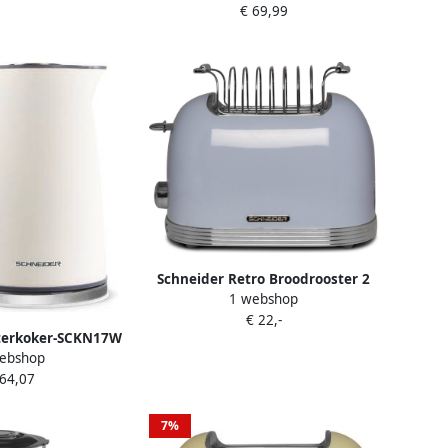
€ 69,99
Keukenapparaten |
3527570052439
Schneider Retro Broodrooster 2
1 webshop
sleuven SCTO2BL Blue Light
€ 22,-
terkoker-SCKN17W
ebshop
 64,07
7%