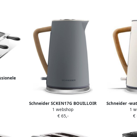
ssionele
L
Schneider SCKEN17G BOUILLOIR
Schneider -wa
1 webshop
1 w
€ 65,-
€