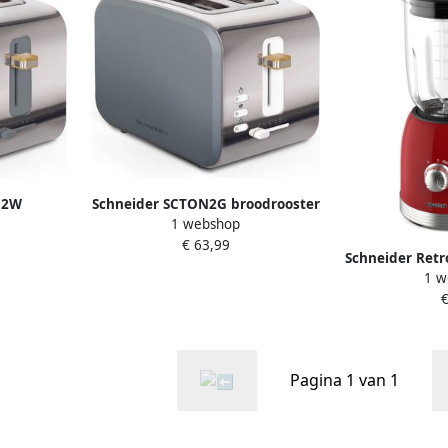
N2W
Schneider SCTON2G broodrooster
1 webshop
tage Look
met Vintage Look grijs
€ 63,99
Schneider Retr
1 w
€
Pagina 1 van 1