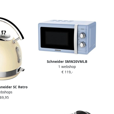
Schneider SMW20VMLB
1 webshop
Lichtblauw | Microgolfovens |
€ 119,-
3527570055317
neider SC Retro
ebshops
 7 Liter Inhoud
 69,95
rème