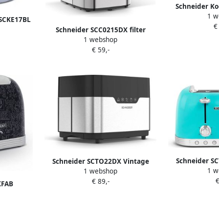
Schneider Ko
1 w
SCTGI640S 
 SCKE17BL
€
35275
en&Koken
Schneider SCC0215DX filter
1 webshop
n |
koffiezetter
€ 59,-
2
Schneider S
Schneider SCTO22DX Vintage
1 w
1 webshop
look br
broodrooster
€
€ 89,-
KFAB
ing design