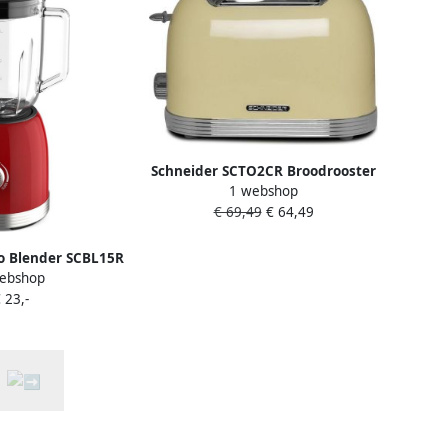
Schneider SCTO2CR Broodrooster
1 webshop
2 sleuven Cream
€ 69,49
€ 64,49
o Blender SCBL15R
ebshop
Red
 23,-