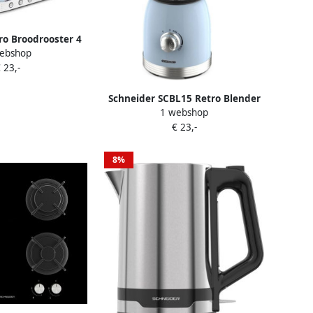
ro Broodrooster 4
ebshop
O4BL Blue Light
 23,-
Schneider SCBL15 Retro Blender
1 webshop
1 5 Liter Inhoud Lichtblauw
€ 23,-
8%