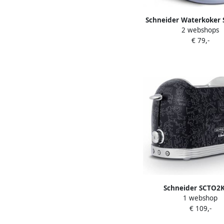
Schneider Waterkoker
2 webshops
| Waterkokers | Keuk
€ 79,-
Keukenapparate
352757005239
Schneider SCTO2
1 webshop
Broodrooster Keith Har
€ 109,-