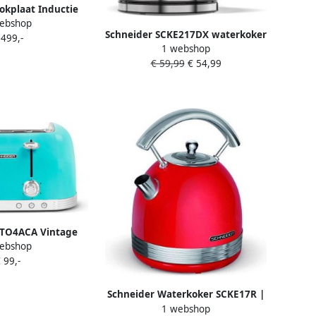
okplaat Inductie
ebshop
| Kookplaten |
Schneider SCKE217DX waterkoker
 499,-
70070204
1 webshop
€ 59,99
€ 54,99
CTO4ACA Vintage
ebshop
oodrooster
 99,-
Schneider Waterkoker SCKE17R |
1 webshop
Waterkokers | Keuken&Koken