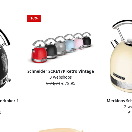
16%
Schneider SCKE17P Retro Vintage
3 webshops
Waterkoker 1.7L 2200W Roze
€ 94,74
€ 78,95
erkoker 1
Merkloos Sch
2 w
 Zwart
Waterkoker 1
5
€
C