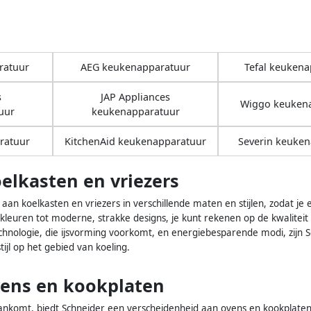
ratuur
AEG keukenapparatuur
Tefal keukena
s
JAP Appliances
Wiggo keuken
uur
keukenapparatuur
ratuur
KitchenAid keukenapparatuur
Severin keuke
elkasten en vriezers
aan koelkasten en vriezers in verschillende maten en stijlen, zodat je er
kleuren tot moderne, strakke designs, je kunt rekenen op de kwaliteit 
echnologie, die ijsvorming voorkomt, en energiebesparende modi, zijn 
stijl op het gebied van koeling.
vens en kookplaten
komt, biedt Schneider een verscheidenheid aan ovens en kookplaten di