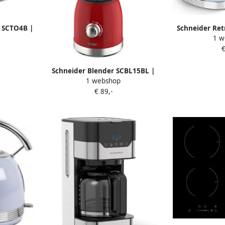
r SCTO4B |
Schneider Ret
1 w
en&Koken
sleuven SCT
€
n |
4
Schneider Blender SCBL15BL |
1 webshop
Blenders | Keuken&Koken
€ 89,-
Keukenapparaten |
3527570069970