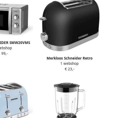
EIDER SMW20VMS
ebshop
gnetron enkele
 99,-
er 700 watt Zilver
Merkloos Schneider Retro
1 webshop
Broodrooster 2 Sleuven Mat
€ 23,-
Zwart