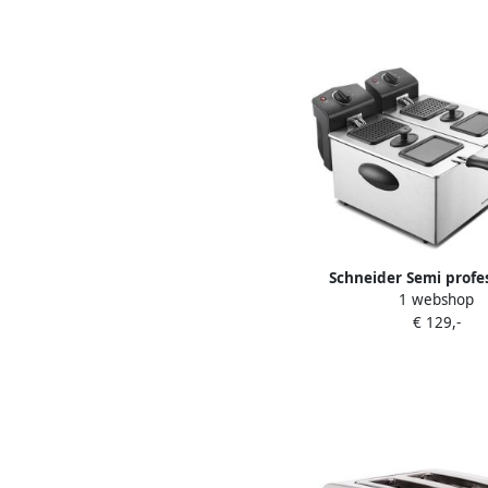
Schneider Semi profe
1 webshop
friteuse 2 x 3
€ 129,-