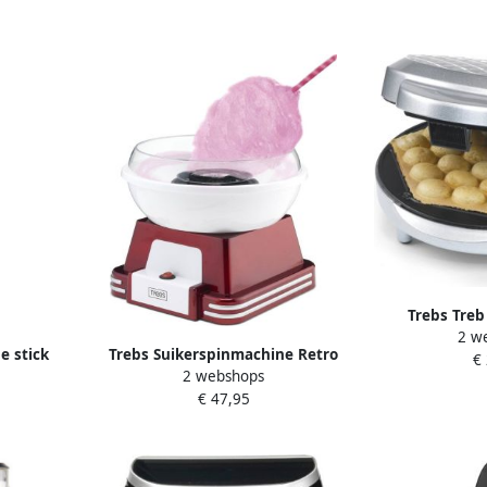
Trebs Treb
2 w
wafelmaker me
e stick
Trebs Suikerspinmachine Retro
€
en anti-aa
2 webshops
gen op elk
99389 Rood-Zilver
€ 47,95