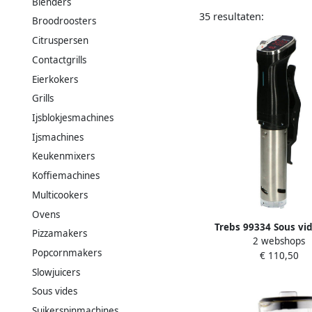
Blenders
35 resultaten:
Broodroosters
Citruspersen
Contactgrills
Eierkokers
Grills
Ijsblokjesmachines
Ijsmachines
Keukenmixers
Koffiemachines
Multicookers
Ovens
Trebs 99334 Sous vid
Pizzamakers
2 webshops
Comfortcook te bevesti
Popcornmakers
€ 110,50
type ketel
Slowjuicers
Sous vides
Suikerspinmachines