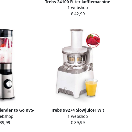
Trebs 24100 Filter koffiemachine
pannen en spatels
1 webshop
1 5L RVS
-Zwart
€ 42,99
lender to Go RVS-
Trebs 99274 Slowjuicer Wit
ebshop
1 webshop
lusief 450 ml
 39,99
€ 89,99
eker 350W