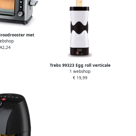
Broodrooster met
ebshop
 7 standen Grijs
 42,24
Trebs 99323 Egg roll verticale
1 webshop
ommeletmaker Zwart-Wit
€ 19,99