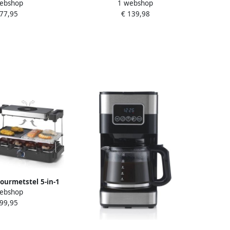
ebshop
1 webshop
rsonen Inclusief 6
Comfortcook 55L 99393 Grijs
 77,95
€ 139,98
en pizzavorm
ourmetstel 5-in-1
ebshop
ie Automatische
 99,95
erwijdert actief
Steengrill Grill
clette en Gourmet