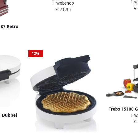
1 w
Oven voor 6 pe
1 webshop
Oven voor 8 personen Inclusief 8
€
spatels 
€ 71,35
spatels en pizzavorm
387 Retro
ornmaker
12%
Trebs 15100 G
0 Dubbel
1 w
kookcombinat
t
€
afzuigkap v
kookgeuren 
Teppanyaki Ra