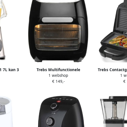
1 7L kan 3
Trebs Multifunctionele
Trebs Contactg
1 webshop
1 w
 soepen
heteluchtoven 99364
een handta
€ 149,-
€
7 Zwart
Heteluchtfriteuse