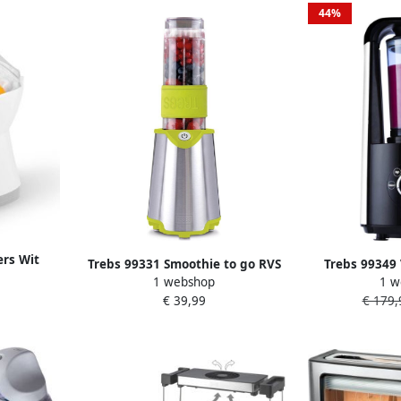
44%
ers Wit
Trebs 99331 Smoothie to go RVS
Trebs 99349
1 webshop
1 w
99331 Comfortjuicer voor het
Z
€ 39,99
€ 179,
snel bereiden van smoothies
sappen en sportdranken groen