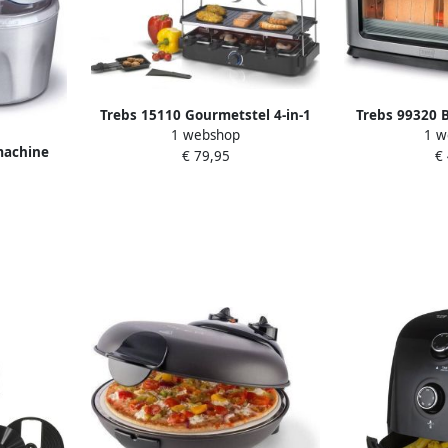
Trebs 15110 Gourmetstel 4-in-1
Trebs 99320 
1 webshop
1 w
kookcombinatie Automatische
infrarood en
machine
€ 79,95
€
afzuigkap verwijdert actief
ulschacht
kookgeuren Grill Teppanyaki
Raclette en Gourmet Inclusief 8
pannen en spatels
Vaatwasserbestendig RVS-Zwart