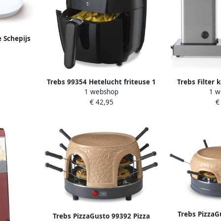
 Schepijs
shakes
Trebs 99354 Hetelucht friteuse 1
Trebs Filter 
1 webshop
1 w
5 Liter zwart
Ant
€ 42,95
€
Trebs PizzaG
Trebs PizzaGusto 99392 Pizza