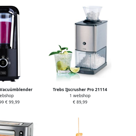
 Vacuümblender
Trebs IJscrusher Pro 21114
ebshop
1 webshop
wart
99
€ 99,99
€ 89,99