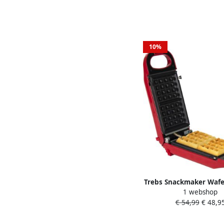
10%
Trebs Snackmaker Wafe
1 webshop
Cake Pops Koekjes en m
€ 54,99
€ 48,9
Wafelijzer met recept
Rood