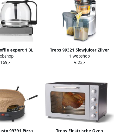
koffie expert 1 3L
Trebs 99321 Slowjuicer Zilver
ebshop
1 webshop
raciet
 169,-
€ 23,-
usto 99391 Pizza
Trebs Elektrische Oven