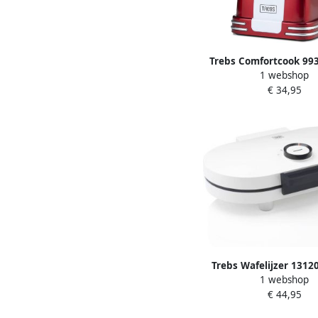
Trebs Comfortcook 99
1 webshop
Popcornmachine Popc
€ 34,95
Trebs Wafelijzer 1312
1 webshop
hartvormig Wi
€ 44,95