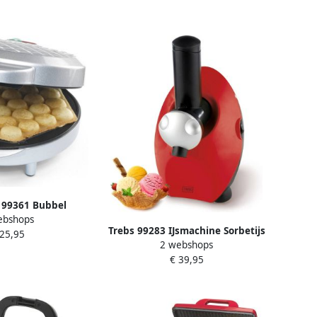
 99361 Bubbel
ebshops
t indicatielampje
Trebs 99283 IJsmachine Sorbetijs
 25,95
nbaklaag Zilver
2 webshops
van vers fruit
€ 39,95