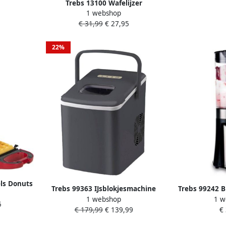
Trebs 13100 Wafelijzer
Inclusief 8 
1 webshop
hartvormig Wit
RVS
€ 31,99
€ 27,95
22%
ls Donuts
Trebs 99363 IJsblokjesmachine
Trebs 99242 B
eer 6-in-1
1 webshop
1 w
Klaar binnen 15 minuten
Zwart Inc
5
en 99356
€ 179,99
€ 139,99
€
Antraciet
Drinkb