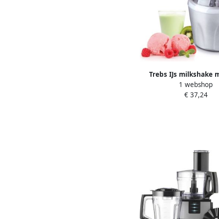
Trebs IJs milkshake 
1 webshop
Comfortice 1 5l met v
€ 37,24
99219 Zilver