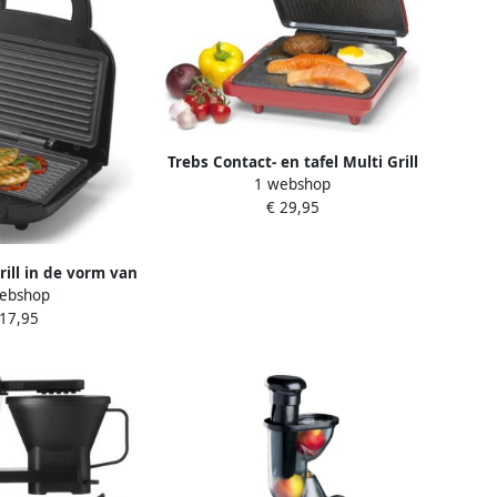
Trebs Contact- en tafel Multi Grill
1 webshop
Comfortcook voor vlees vis
€ 29,95
groenten pannenkoeken of
eieren Rood-Zwart
rill in de vorm van
ebshop
s 99375 Zwart
 17,95