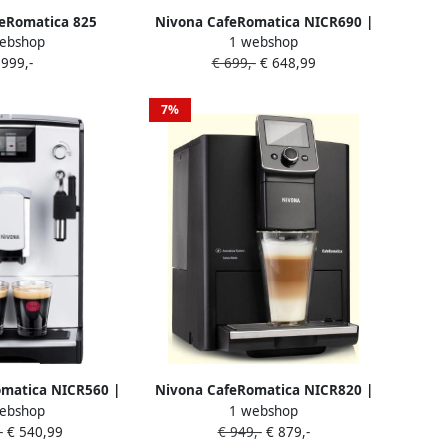
eRomatica 825
Nivona CafeRomatica NICR690 |
ebshop
1 webshop
chine + 3 kilo
Espressomachines |
 999,-
€ 699,-
€ 648,99
iebonen
4260083466902
7%
matica NICR560 |
Nivona CafeRomatica NICR820 |
ebshop
1 webshop
omachines |
Espressomachines |
-
€ 540,99
€ 949,-
€ 879,-
83465608
4260083468203