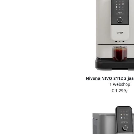
Nivona NIVO 8112 3 jaa
1 webshop
wit warme & koude 
€ 1.299,-
volautomatisc
espressomachi