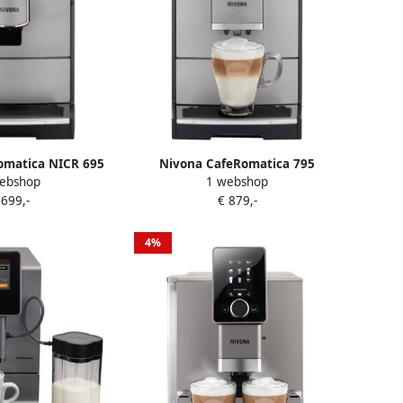
omatica NICR 695
Nivona CafeRomatica 795
ebshop
1 webshop
koffiebranderij
Espressomachine + 3 kilo
 699,-
€ 879,-
lty coffee
koffiebonen
4%