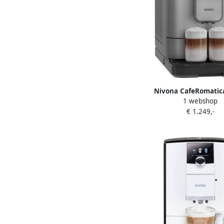
Nivona CafeRomatic
1 webshop
Titanium Volautoma
€ 1.249,-
koffiemachine N