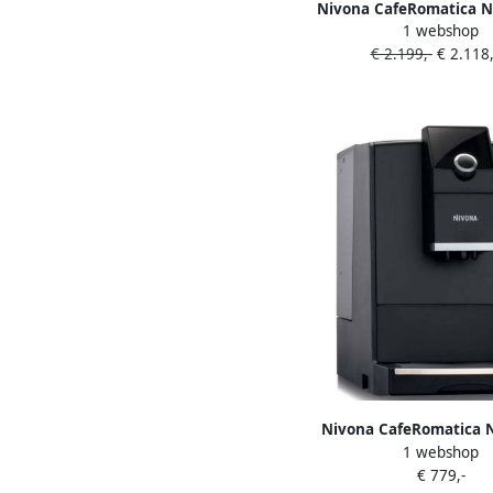
Nivona CafeRomatica N
1 webshop
Espressomachine
€ 2.199,-
€ 2.118
426008346040
Nivona CafeRomatica 
1 webshop
Espressomachine
€ 779,-
426008346790