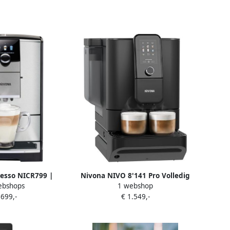
esso NICR799 |
Nivona NIVO 8'141 Pro Volledig
ebshops
1 webshop
omachines |
automatisch Espressomachine 2
 699,-
€ 1.549,-
Koffie&Ontbijt |
9 l
83467992