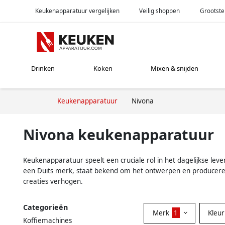
Keukenapparatuur vergelijken
Veilig shoppen
Grootste
Drinken
Koken
Mixen & snijden
Keukenapparatuur
Nivona
Nivona keukenapparatuur
Keukenapparatuur speelt een cruciale rol in het dagelijkse l
een Duits merk, staat bekend om het ontwerpen en produceren
creaties verhogen.
Categorieën
Merk
1
Kleu
Koffiemachines