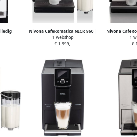
lledig
Nivona CafeRomatica NICR 960 |
Nivona CafeRo
1 webshop
1 w
emachine
Espressomachines |
Espress
€ 1.399,-
€ 
4260083469606
42600