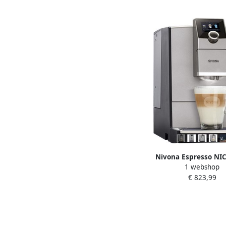
Nivona Espresso NI
1 webshop
Espressomachine
€ 823,99
Keuken&Koken Koffie&
426008346795