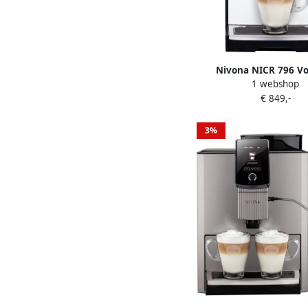
Nivona NICR 796 Vo
1 webshop
automatisch 2 l koffi
€ 849,-
met bonen
3%