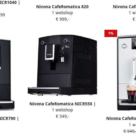
ICR1040 |
Nivona CafeRomatica 820
Nivona Caf
s |
1 webshop
1 w
Espressomachine + 3 kilo
Espressoma
,99
5
€ 999,-
€
koffiebonen
koff
1%
Nivona CafeRomatica NICR550 |
1 webshop
Espressomachines |
€ 549,-
4260083465509
NICR790 |
Nivona CafeRo
1 w
s |
Espress
€ 549,
9
42600