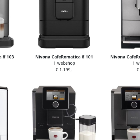
a 8'103
Nivona CafeRomatica 8'101
Nivona CafeR
1 webshop
1 w
tische
Nieuwste model Vol
Uit eigen 
€ 1.199,-
€
ieuw
automatische koffiemachine Mat
Specia
Zwart