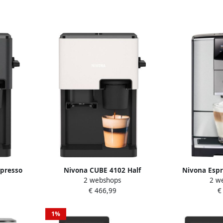
presso
Nivona CUBE 4102 Half
Nivona Espr
2 webshops
2 w
s
automatisch Espressomachine 1
Espress
€ 466,99
€
4 l
Keuken&Koken 
42600
1%