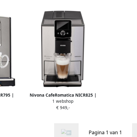
CR795 |
Nivona CafeRomatica NICR825 |
1 webshop
s |
Espressomachines |
€ 949,-
Ontbijt |
4260083468258
4
Pagina 1 van 1