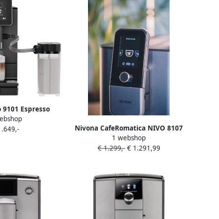
 9101 Espresso
ebshop
utomaat
Nivona CafeRomatica NIVO 8107
1.649,-
1 webshop
volautomatische koffiemachine
€ 1.299,-
€ 1.291,99
voor liefhebbers van warme én
koude koffiespecialiteiten Gratis
LUDIQX koffiepakket