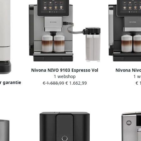
Nivona NIVO 9103 Espresso Vol
Nivona Nivo
1 webshop
1 w
automaat
Vola
r garantie
€ 1.688,99
€ 1.662,99
€ 
dranken
he
ne